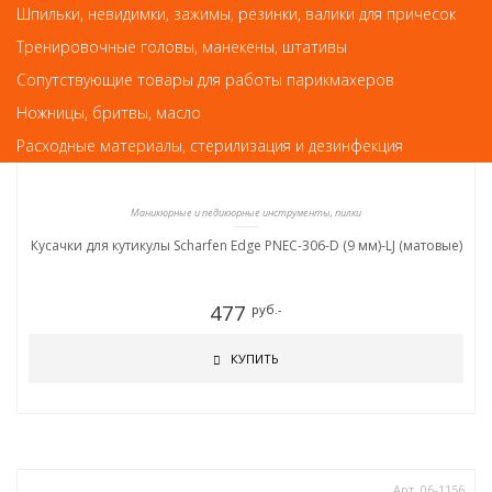
Шпильки, невидимки, зажимы, резинки, валики для причесок
Тренировочные головы, манекены, штативы
Сопутствующие товары для работы парикмахеров
Ножницы, бритвы, масло
Расходные материалы, стерилизация и дезинфекция
Маникюрные и педикюрные инструменты, пилки
Кусачки для кутикулы Scharfen Edge PNEC-306-D (9 мм)-LJ (матовые)
477
руб.-
КУПИТЬ
Арт. 06-1156