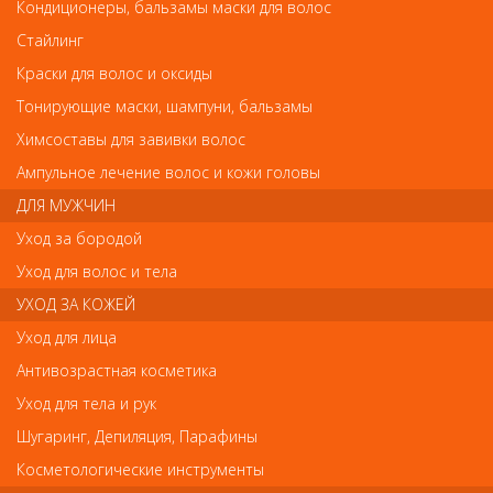
Кондиционеры, бальзамы маски для волос
Стайлинг
Краски для волос и оксиды
Тонирующие маски, шампуни, бальзамы
PN-803-S(10мм) LJ Metzger Кусачки кутикульные от Metzger
PN-803-S(10мм) LJ Metzger Кусачки
Химсоставы для завивки волос
кутикульные
Ампульное лечение волос и кожи головы
Арт.
PN-803-S(10мм)
ДЛЯ МУЖЧИН
Уход за бородой
Уход для волос и тела
р.-
855
УХОД ЗА КОЖЕЙ
Уход для лица
Нет в наличии
Антивозрастная косметика
Уход для тела и рук
В закладки
Как оплатить? Как получить?
Шугаринг, Депиляция, Парафины
Косметологические инструменты
Длина щипцов: 11.5 см