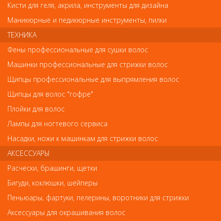
Имя
Кисти для геля, акрила, инструменты для дизайна
Маникюрные и педикюрные инструменты, пилки
ТЕХНИКА
Код
Фены профессиональные для сушки волос
Машинки профессиональные для стрижки волос
Щипцы профессиональные для выпрямления волос
Щипцы для волос "гофре"
Обратите внимание
Плойки для волос
Лампы для ногтевого сервиса
Внешний вид товара «PN-803-S(10мм) LJ Metzger Кусачки
кутикульные» может отличаться от фотографий на сайте.
Насадки, ножи к машинкам для стрижки волос
Несовпадение внешнего вида и комплектности реального
товара с фотографиями и описанием на сайте не является
АКСЕССУАРЫ
показателем ненадлежащего качества товара.
Расчески, брашинги, щетки
Бигуди, коклюшки, шейперы
Так же советуем посмотреть
Пеньюары, фартуки, пелерины, воротники для стрижки
Аксессуары для окрашивания волос
Арт. PNEC-306-D