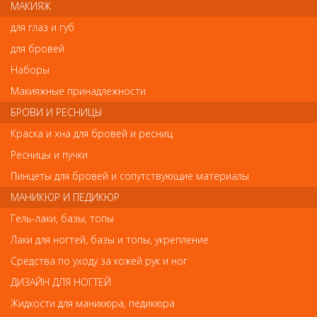
МАКИЯЖ
Длина лезвий: 10 мм
Пружина: Одна
для глаз и губ
Соединение: Муфтовое
Покрытие: Блестящее
для бровей
Заточка: Ручная
Наборы
Материал: Инструментальная сталь
Макияжные принадлежности
Код:
8475267
БРОВИ И РЕСНИЦЫ
Краска и хна для бровей и ресниц
Ресницы и пучки
Отзывы
Пинцеты для бровей и сопутствующие материалы
Ваш отзыв станет первым
МАНИКЮР И ПЕДИКЮР
Гель-лаки, базы, топы
Напишите свой отзыв
Лаки для ногтей, базы и топы, укрепление
Комментарий
Средства по уходу за кожей рук и ног
ДИЗАЙН ДЛЯ НОГТЕЙ
Жидкости для маникюра, педикюра