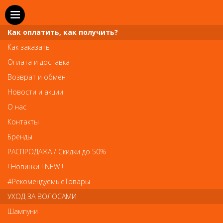
Как оплатить, как получить?
Как заказать
Оплата и доставка
Возврат и обмен
Новости и акции
О нас
Телефон и WhatsApp: пн-вс с 10 до 21
Контакты
211-00-71
+7 (981)
Бренды
Справочная служба: пн-пт с 10 до 18
РАСПРОДАЖА / Скидки до 50%
608-95-00
+7 (812)
! Новинки ! NEW !
Вопросы по заказам: zakaz@prai-spb.ru
#РекомендуемыеТовары
Общие вопросы: info@prai-spb.ru
УХОД ЗА ВОЛОСАМИ
SEO
Шампуни
То