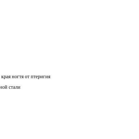
края ногтя от птеригия
ной стали