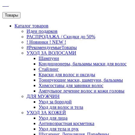
SEO
Товары
Каталог
товаров
Идеи подарков
РАСПРОДАЖА / Скидки до 50%
! Новинки ! NEW !
#РекомендуемыеТовары
УХОД ЗА ВОЛОСАМИ
Шампуни
Кондиционеры, бальзамы маски для волос
Стайлинг
Краски для волос и оксиды
Тонирующие маски, шампуни, бальзамы
Химсоставы для завивки волос
Ампульное лечение волос и кожи головы
ДЛЯ МУЖЧИН
Уход за бородой
Уход для волос и тела
УХОД ЗА КОЖЕЙ
Уход для лица
Антивозрастная косметика
Уход для тела и рук
Шугаринг, Депиляция, Парафины