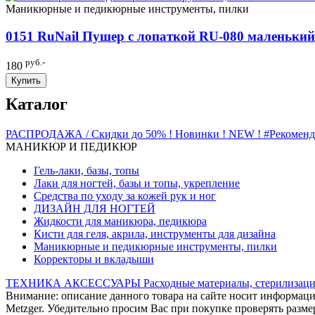
Маникюрные и педикюрные инструменты, пилки
0151 RuNail Пушер с лопаткой RU-080 маленький
руб.-
180
Купить
Каталог
РАСПРОДАЖА / Скидки до 50%
! Новинки ! NEW !
#Рекомен
МАНИКЮР И ПЕДИКЮР
Гель-лаки, базы, топы
Лаки для ногтей, базы и топы, укрепление
Средства по уходу за кожей рук и ног
ДИЗАЙН ДЛЯ НОГТЕЙ
Жидкости для маникюра, педикюра
Кисти для геля, акрила, инструменты для дизайна
Маникюрные и педикюрные инструменты, пилки
Корректоры и вкладыши
ТЕХНИКА
АКСЕССУАРЫ
Расходные материалы, стерилизаци
Внимание: описание данного товара на сайте носит информаци
Metzger. Убедительно просим Вас при покупке проверять размер