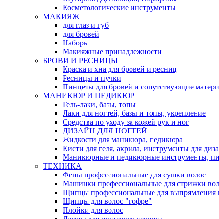
Косметологические инструменты
МАКИЯЖ
для глаз и губ
для бровей
Наборы
Макияжные принадлежности
БРОВИ И РЕСНИЦЫ
Краска и хна для бровей и ресниц
Ресницы и пучки
Пинцеты для бровей и сопутствующие матер
МАНИКЮР И ПЕДИКЮР
Гель-лаки, базы, топы
Лаки для ногтей, базы и топы, укрепление
Средства по уходу за кожей рук и ног
ДИЗАЙН ДЛЯ НОГТЕЙ
Жидкости для маникюра, педикюра
Кисти для геля, акрила, инструменты для диз
Маникюрные и педикюрные инструменты, п
ТЕХНИКА
Фены профессиональные для сушки волос
Машинки профессиональные для стрижки вол
Щипцы профессиональные для выпрямления 
Щипцы для волос "гофре"
Плойки для волос
Лампы для ногтевого сервиса