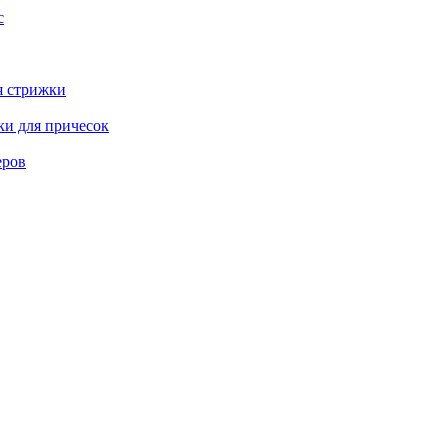
с
я стрижки
ки для причесок
еров