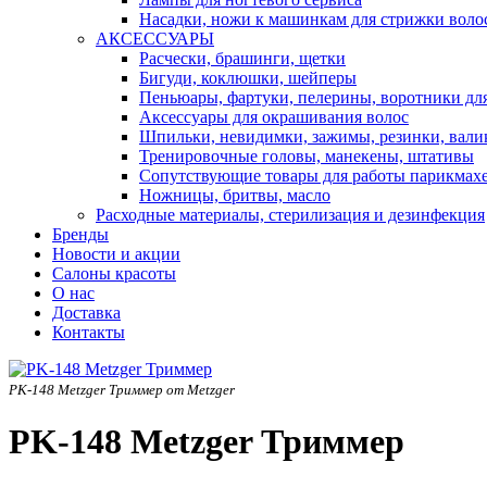
Насадки, ножи к машинкам для стрижки воло
АКСЕССУАРЫ
Расчески, брашинги, щетки
Бигуди, коклюшки, шейперы
Пеньюары, фартуки, пелерины, воротники дл
Аксессуары для окрашивания волос
Шпильки, невидимки, зажимы, резинки, вали
Тренировочные головы, манекены, штативы
Сопутствующие товары для работы парикмах
Ножницы, бритвы, масло
Расходные материалы, стерилизация и дезинфекция
Бренды
Новости и акции
Салоны красоты
О нас
Доставка
Контакты
PK-148 Metzger Триммер от Metzger
PK-148 Metzger Триммер