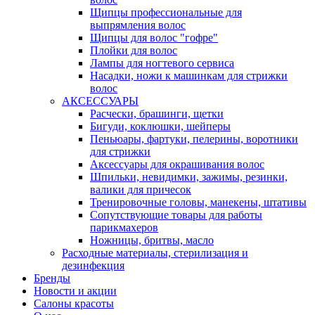
Щипцы профессиональные для
выпрямления волос
Щипцы для волос "гофре"
Плойки для волос
Лампы для ногтевого сервиса
Насадки, ножи к машинкам для стрижки
волос
АКСЕССУАРЫ
Расчески, брашинги, щетки
Бигуди, коклюшки, шейперы
Пеньюары, фартуки, пелерины, воротники
для стрижки
Аксессуары для окрашивания волос
Шпильки, невидимки, зажимы, резинки,
валики для причесок
Тренировочные головы, манекены, штативы
Сопутствующие товары для работы
парикмахеров
Ножницы, бритвы, масло
Расходные материалы, стерилизация и
дезинфекция
Бренды
Новости и акции
Салоны красоты