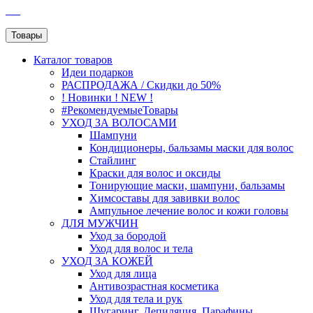
SEO
Товары
Каталог
товаров
Идеи подарков
РАСПРОДАЖА / Скидки до 50%
! Новинки ! NEW !
#РекомендуемыеТовары
УХОД ЗА ВОЛОСАМИ
Шампуни
Кондиционеры, бальзамы маски для волос
Стайлинг
Краски для волос и оксиды
Тонирующие маски, шампуни, бальзамы
Химсоставы для завивки волос
Ампульное лечение волос и кожи головы
ДЛЯ МУЖЧИН
Уход за бородой
Уход для волос и тела
УХОД ЗА КОЖЕЙ
Уход для лица
Антивозрастная косметика
Уход для тела и рук
Шугаринг, Депиляция, Парафины