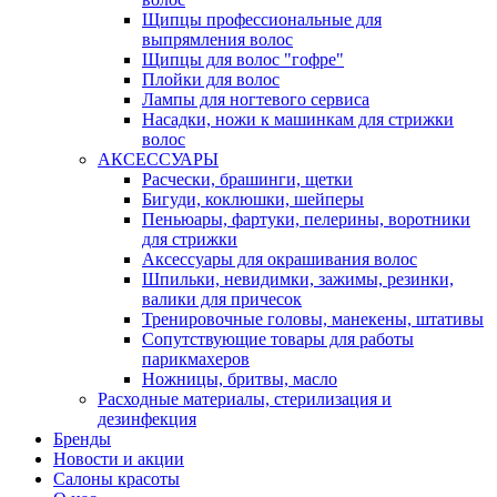
Щипцы профессиональные для
выпрямления волос
Щипцы для волос "гофре"
Плойки для волос
Лампы для ногтевого сервиса
Насадки, ножи к машинкам для стрижки
волос
АКСЕССУАРЫ
Расчески, брашинги, щетки
Бигуди, коклюшки, шейперы
Пеньюары, фартуки, пелерины, воротники
для стрижки
Аксессуары для окрашивания волос
Шпильки, невидимки, зажимы, резинки,
валики для причесок
Тренировочные головы, манекены, штативы
Сопутствующие товары для работы
парикмахеров
Ножницы, бритвы, масло
Расходные материалы, стерилизация и
дезинфекция
Бренды
Новости и акции
Салоны красоты