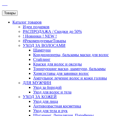
SEO
Товары
Каталог
товаров
Идеи подарков
РАСПРОДАЖА / Скидки до 50%
! Новинки ! NEW !
#РекомендуемыеТовары
УХОД ЗА ВОЛОСАМИ
Шампуни
Кондиционеры, бальзамы маски для волос
Стайлинг
Краски для волос и оксиды
Тонирующие маски, шампуни, бальзамы
Химсоставы для завивки волос
Ампульное лечение волос и кожи головы
ДЛЯ МУЖЧИН
Уход за бородой
Уход для волос и тела
УХОД ЗА КОЖЕЙ
Уход для лица
Антивозрастная косметика
Уход для тела и рук
Шугаринг, Депиляция, Парафины