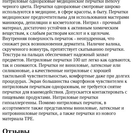
Нитриловые одноразовые медицинские перчатки Benovy
черного цвета. Перчатки одноразовые смотровые широко
используются в медицине, в сфере красоты, в быту. Перчатки
медицинские предпочтительны для использования мастерами
маникюра, депиляции и косметологов. Нитрил - прочный
материал, достаточно устойчив к активным химическим
веществам, к слабым растворам кислот и к щелочам.
Внутренняя поверхность перчаток - неопудренная, что
снижает риск возникновения дерматита. Наличие валика,
скрученного вовнутрь, препятствует скатыванию перчатки.
Текстура на пальцах обеспечивает надежный захват
предметов. Нитриловые перчатки 100 шт легко как одеваются,
так и снимаются. Перчатки не виниловые, латексные или
силиконовые, а качественные нитриловые с хорошей
тактильной чувствительностью, комфортные даже при долгих
процедурах. Экран большинства смартфонов чувствителен к
нитриловым перчаткам одноразовым, не требуется снятие
перчатки для взаимодействия. Допускается контактировать с
пищевыми продуктами. Нитриловые перчатки
гипоаллергенны. Помимо нитриловых перчаток, в
ассортименте также представлены виниловые, латексные и
нитровиниловые перчатки, а также перчатки из нового
материала TPE.
Отзывы