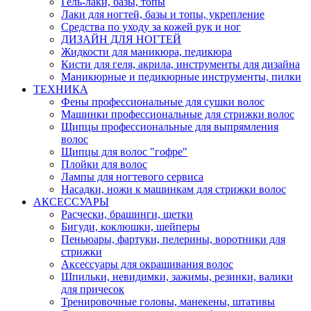
Гель-лаки, базы, топы
Лаки для ногтей, базы и топы, укрепление
Средства по уходу за кожей рук и ног
ДИЗАЙН ДЛЯ НОГТЕЙ
Жидкости для маникюра, педикюра
Кисти для геля, акрила, инструменты для дизайна
Маникюрные и педикюрные инструменты, пилки
ТЕХНИКА
Фены профессиональные для сушки волос
Машинки профессиональные для стрижки волос
Щипцы профессиональные для выпрямления
волос
Щипцы для волос "гофре"
Плойки для волос
Лампы для ногтевого сервиса
Насадки, ножи к машинкам для стрижки волос
АКСЕССУАРЫ
Расчески, брашинги, щетки
Бигуди, коклюшки, шейперы
Пеньюары, фартуки, пелерины, воротники для
стрижки
Аксессуары для окрашивания волос
Шпильки, невидимки, зажимы, резинки, валики
для причесок
Тренировочные головы, манекены, штативы