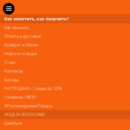
Как оплатить, как получить?
Как заказать
Оплата и доставка
Телефон и WhatsApp: пн-вс с 10 до 21
Возврат и обмен
211-00-71
+7 (981)
Новости и акции
Справочная служба: пн-пт с 10 до 18
О нас
608-95-00
+7 (812)
Контакты
Вопросы по заказам: zakaz@prai-spb.ru
Бренды
Общие вопросы: info@prai-spb.ru
РАСПРОДАЖА / Скидки до 50%
SEO
! Новинки ! NEW !
Това
#РекомендуемыеТовары
УХОД ЗА ВОЛОСАМИ
Шампуни