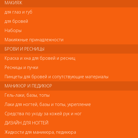
поверхностного очищения рогового слоя кожи. Ложка «УНО» от
МАКИЯЖ
Метцгер изготовлена вручную из инструментальной
для глаз и губ
высоколегированной нержавеющей стали
Код:
8479729
для бровей
Наборы
Макияжные принадлежности
БРОВИ И РЕСНИЦЫ
Отзывы
Краска и хна для бровей и ресниц
Ваш отзыв станет первым
Ресницы и пучки
Пинцеты для бровей и сопутствующие материалы
Напишите свой отзыв
МАНИКЮР И ПЕДИКЮР
Комментарий
Гель-лаки, базы, топы
Лаки для ногтей, базы и топы, укрепление
Средства по уходу за кожей рук и ног
Имя
ДИЗАЙН ДЛЯ НОГТЕЙ
Жидкости для маникюра, педикюра