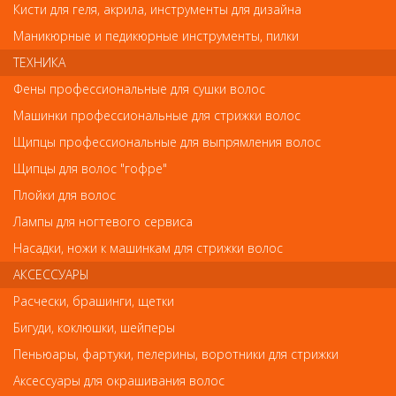
Кисти для геля, акрила, инструменты для дизайна
Код
Маникюрные и педикюрные инструменты, пилки
ТЕХНИКА
Фены профессиональные для сушки волос
Машинки профессиональные для стрижки волос
Обратите внимание
Щипцы профессиональные для выпрямления волос
Внешний вид товара «PC-178 Metzger Ложка УНО» может
Щипцы для волос "гофре"
отличаться от фотографий на сайте. Несовпадение внешнего
Плойки для волос
вида и комплектности реального товара с фотографиями и
описанием на сайте не является показателем ненадлежащего
Лампы для ногтевого сервиса
качества товара.
Насадки, ножи к машинкам для стрижки волос
Каталог
АКСЕССУАРЫ
Расчески, брашинги, щетки
РАСПРОДАЖА / Скидки до 50%
Бигуди, коклюшки, шейперы
! Новинки ! NEW !
Пеньюары, фартуки, пелерины, воротники для стрижки
Аксессуары для окрашивания волос
#РекомендуемыеТовары