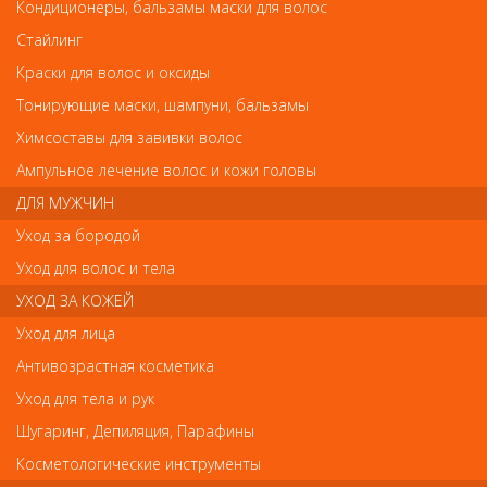
PC-178 Metzger Ложка УНО от Metzger
Кондиционеры, бальзамы маски для волос
PC-178 Metzger Ложка УНО
Стайлинг
Арт.
Краски для волос и оксиды
PC-178
Тонирующие маски, шампуни, бальзамы
Химсоставы для завивки волос
р.-
360
Ампульное лечение волос и кожи головы
ДЛЯ МУЖЧИН
Нет в наличии
Уход за бородой
Уход для волос и тела
В закладки
Как оплатить? Как получить?
УХОД ЗА КОЖЕЙ
Уход для лица
Ложка «УНО» представляет собой двухсторонний экстрактор
Антивозрастная косметика
для кожи, предназначенный для деликатного и эффективного
удаления угрей. Данный косметологический инструмент
Уход для тела и рук
оснащен двумя рабочим поверхностями. Одна сторона прибора
Шугаринг, Депиляция, Парафины
(с одним отверстием) предназначена для удаления крупных
угрей, другая представляет собой косметологическую ложку
Косметологические инструменты
сразу с несколькими отверстиями, которая используется для