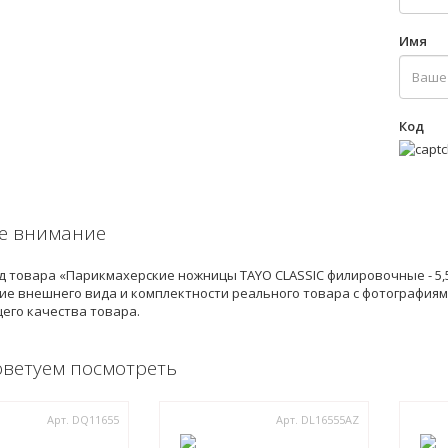
Имя
Код
е внимание
 товара «Парикмахерские ножницы TAYO CLASSIC филировочные - 5,5"
е внешнего вида и комплектности реального товара с фотографиями
его качества товара.
оветуем посмотреть
Арт. DQ11655
Арт. DL16555AZ