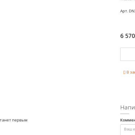
Арт.
DN
6 57
В за
Напи
станет первым
Комме