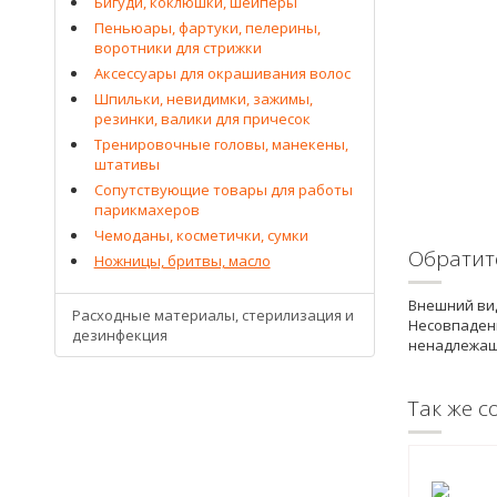
Бигуди, коклюшки, шейперы
Пеньюары, фартуки, пелерины,
воротники для стрижки
Аксессуары для окрашивания волос
Шпильки, невидимки, зажимы,
резинки, валики для причесок
Тренировочные головы, манекены,
штативы
Сопутствующие товары для работы
парикмахеров
Чемоданы, косметички, сумки
Обратит
Ножницы, бритвы, масло
Внешний вид
Расходные материалы, стерилизация и
Несовпадени
дезинфекция
ненадлежащ
Так же с