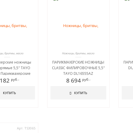
ы, бритвы, масло
Ножницы, бритвы, масло
херские ножницы
ПАРИКМАХЕРСКИЕ НОЖНИЦЫ
ПАРИ
прямые 5,5" TAYO
CLASSIC ФИЛИРОВОЧНЫЕ 5,5"
DU
 Парикмахерские
TAYO DL16555AZ
LASSIC прямые 5,5"
 182
8 694
руб.-
руб.-
YO DQ11655
ХЕРСКИЕ НОЖНИЦЫ
КУПИТЬ
КУПИТЬ
ПРЯМЫЕ 5,5" TAYO
DQ11655
Арт. TS3065