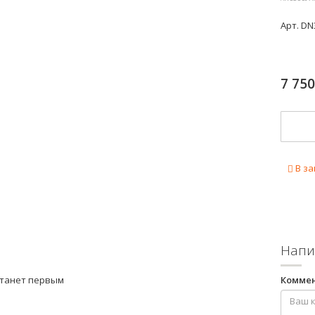
Арт.
DN
7 75
В за
Напи
станет первым
Комме