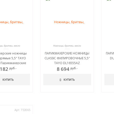
ы, бритвы, масло
Ножницы, бритвы, масло
херские ножницы
ПАРИКМАХЕРСКИЕ НОЖНИЦЫ
ПАРИ
прямые 5,5" TAYO
CLASSIC ФИЛИРОВОЧНЫЕ 5,5"
DU
 Парикмахерские
TAYO DL16555AZ
LASSIC прямые 5,5"
 182
8 694
руб.-
руб.-
YO DQ11655
ХЕРСКИЕ НОЖНИЦЫ
КУПИТЬ
КУПИТЬ
ПРЯМЫЕ 5,5" TAYO
DQ11655
Арт. TS3065