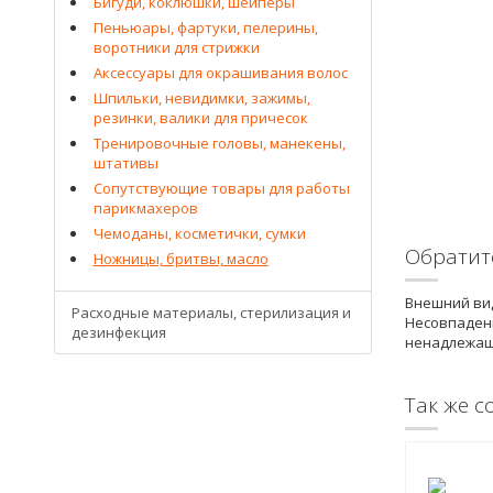
Бигуди, коклюшки, шейперы
Пеньюары, фартуки, пелерины,
воротники для стрижки
Аксессуары для окрашивания волос
Шпильки, невидимки, зажимы,
резинки, валики для причесок
Тренировочные головы, манекены,
штативы
Сопутствующие товары для работы
парикмахеров
Чемоданы, косметички, сумки
Обратит
Ножницы, бритвы, масло
Внешний вид
Расходные материалы, стерилизация и
Несовпадени
дезинфекция
ненадлежащ
Так же с