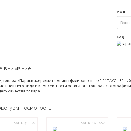
Имя
Код
е внимание
 товара «Парикмахерские ножницы филировочные 5,5" TAYO - 35 зуб
е внешнего вида и комплектности реального товара с фотографиями
его качества товара.
оветуем посмотреть
Арт. DQ11655
Арт. DL16555AZ