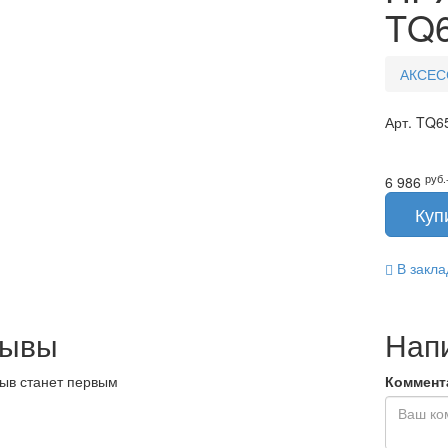
TQ
АКСЕС
Арт.
TQ6
руб.
6 986
В закла
зывы
Нап
ыв станет первым
Коммент