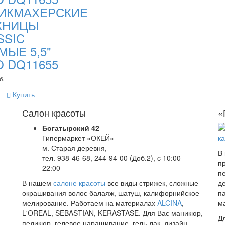
ИКМАХЕРСКИЕ
ЖНИЦЫ
SSIC
МЫЕ 5,5"
O DQ11655
б.-
Купить
Салон красоты
«
Богатырский 42
Гипермаркет «ОКЕЙ»
м. Старая деревня,
В
тел. 938-46-68, 244-94-00 (Доб.2), c 10:00 -
п
22:00
п
В нашем
салоне красоты
все виды стрижек, сложные
д
окрашивания волос балаяж, шатуш, калифорнийское
п
мелирование. Работаем на материалах
ALCINA
,
м
L'OREAL, SEBASTIAN, KERASTASE. Для Вас маникюр,
Д
педикюр, гелевое наращивание, гель-лак, дизайн