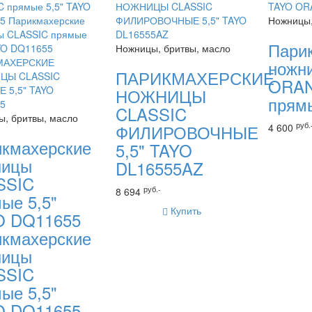
Ножницы,
Пари
Ножницы, бритвы, масло
ножн
ПАРИКМАХЕРСКИЕ
ORA
НОЖНИЦЫ
прямы
CLASSIC
, бритвы, масло
руб.
ФИЛИРОВОЧНЫЕ
4 600
кмахерские
5,5" TAYO
ницы
DL16555AZ
SSIC
руб.-
8 694
ые 5,5"
Купить
O DQ11655
кмахерские
ницы
SSIC
ые 5,5"
O DQ11655