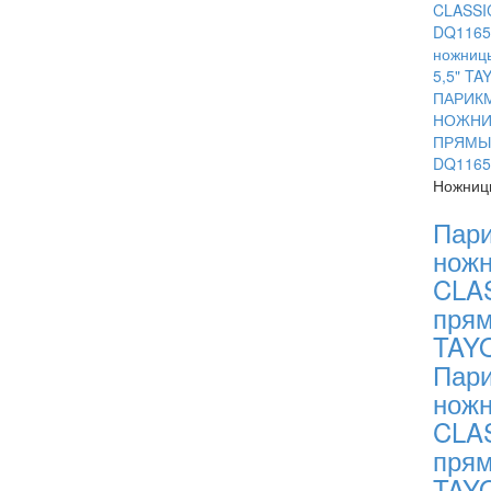
Ножницы
Пари
нож
CLA
прям
TAY
Пари
нож
CLA
прям
TAY