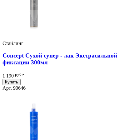
Стайлинг
Concept Сухой супер - лак Экстрасильной
фиксации 300мл
руб.-
1 190
Купить
Арт. 90646