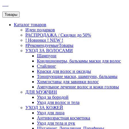
SEO
Товары
Каталог
товаров
Идеи подарков
РАСПРОДАЖА / Скидки до 50%
! Новинки ! NEW !
#РекомендуемыеТовары
УХОД ЗА ВОЛОСАМИ
Шампуни
Кондиционеры, бальзамы маски для волос
Стайлинг
Краски для волос и оксиды
Тонирующие маски, шампуни, бальзамы
Химсоставы для завивки волос
Ампульное лечение волос и кожи головы
ДЛЯ МУЖЧИН
Уход за бородой
Уход для волос и тела
УХОД ЗА КОЖЕЙ
Уход для лица
Антивозрастная косметика
Уход для тела и рук
Шугаринг, Депиляция, Парафины