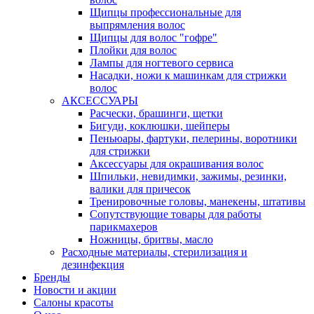
Щипцы профессиональные для
выпрямления волос
Щипцы для волос "гофре"
Плойки для волос
Лампы для ногтевого сервиса
Насадки, ножи к машинкам для стрижки
волос
АКСЕССУАРЫ
Расчески, брашинги, щетки
Бигуди, коклюшки, шейперы
Пеньюары, фартуки, пелерины, воротники
для стрижки
Аксессуары для окрашивания волос
Шпильки, невидимки, зажимы, резинки,
валики для причесок
Тренировочные головы, манекены, штативы
Сопутствующие товары для работы
парикмахеров
Ножницы, бритвы, масло
Расходные материалы, стерилизация и
дезинфекция
Бренды
Новости и акции
Салоны красоты