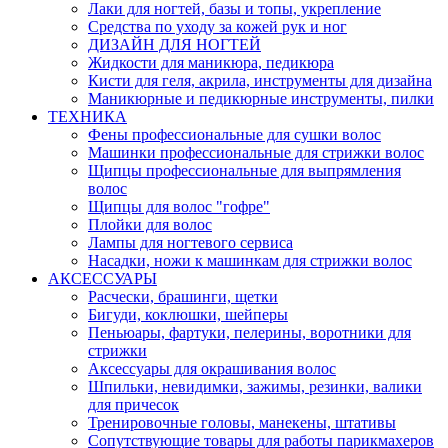
Лаки для ногтей, базы и топы, укрепление
Средства по уходу за кожей рук и ног
ДИЗАЙН ДЛЯ НОГТЕЙ
Жидкости для маникюра, педикюра
Кисти для геля, акрила, инструменты для дизайна
Маникюрные и педикюрные инструменты, пилки
ТЕХНИКА
Фены профессиональные для сушки волос
Машинки профессиональные для стрижки волос
Щипцы профессиональные для выпрямления
волос
Щипцы для волос "гофре"
Плойки для волос
Лампы для ногтевого сервиса
Насадки, ножи к машинкам для стрижки волос
АКСЕССУАРЫ
Расчески, брашинги, щетки
Бигуди, коклюшки, шейперы
Пеньюары, фартуки, пелерины, воротники для
стрижки
Аксессуары для окрашивания волос
Шпильки, невидимки, зажимы, резинки, валики
для причесок
Тренировочные головы, манекены, штативы
Сопутствующие товары для работы парикмахеров