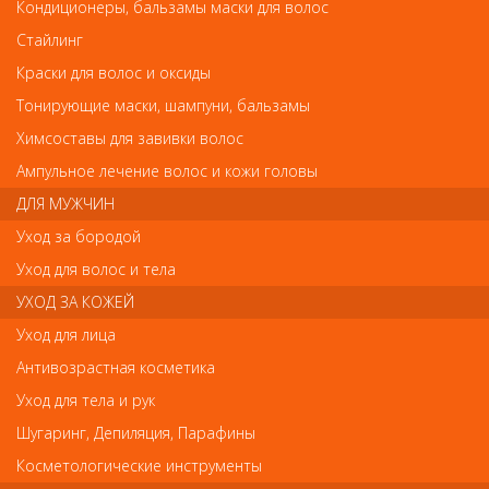
Orofluido Эликсир для волос 50мл
Кондиционеры, бальзамы маски для волос
Orofluido Эликсир для волос 50мл
Стайлинг
Арт.
Краски для волос и оксиды
7241247000
Тонирующие маски, шампуни, бальзамы
руб.-
1 365
Химсоставы для завивки волос
Ампульное лечение волос и кожи головы
ДЛЯ МУЖЧИН
Уход за бородой
Уход для волос и тела
В закладки
Как оплатить? Как получить?
УХОД ЗА КОЖЕЙ
Уникальный состав для профессионального ухода за волосами
Уход для лица
состоит из природных компонентов, оказывающие
Антивозрастная косметика
благоприятное воздействие на структуру и внешний вид волос.
Содержит следующие натуральные масла: Аргановое масло
Уход для тела и рук
укрепляет волосы и делает их шелковистыми. Льняное масло
придает волосам однородность, гладкость и необыкновенный
Шугаринг, Депиляция, Парафины
блеск от корней до кончиков Масло циперуса придает волосам
Косметологические инструменты
мягкость, эластичность и объем. Подходит абсолютно для всех