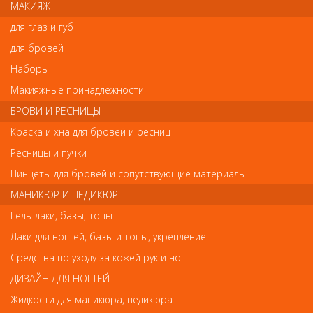
типов волос. Наносить как на сухие, так и на влажные волосы.
МАКИЯЖ
Благодоря своей шелковистой текстуре эликсир быстро
впитывается, не оставляет следов, не утяжеляет волосы.
для глаз и губ
Красивые гладкие и здоровые волосы, тонко пахнущие
для бровей
изысканным ароматом амбры и ванили.
Наборы
Объем: 50 мл.
Макияжные принадлежности
БРОВИ И РЕСНИЦЫ
Отзывы
Краска и хна для бровей и ресниц
Ресницы и пучки
Ваш отзыв станет первым
Пинцеты для бровей и сопутствующие материалы
Напишите свой отзыв
МАНИКЮР И ПЕДИКЮР
Гель-лаки, базы, топы
Комментарий
Лаки для ногтей, базы и топы, укрепление
Средства по уходу за кожей рук и ног
ДИЗАЙН ДЛЯ НОГТЕЙ
Имя
Жидкости для маникюра, педикюра