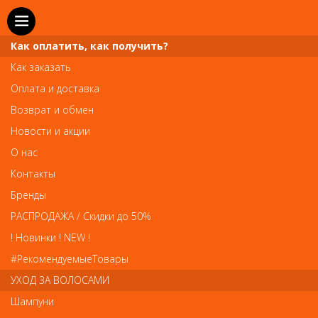
Как оплатить, как получить?
Как заказать
Оплата и доставка
Телефон и WhatsApp: пн-вс с 10 до 21
Возврат и обмен
211-00-71
+7 (981)
Новости и акции
Справочная служба: пн-пт с 10 до 18
О нас
608-95-00
+7 (812)
Контакты
Вопросы по заказам: zakaz@prai-spb.ru
Бренды
Общие вопросы: info@prai-spb.ru
РАСПРОДАЖА / Скидки до 50%
SEO
! Новинки ! NEW !
Това
#РекомендуемыеТовары
УХОД ЗА ВОЛОСАМИ
Шампуни