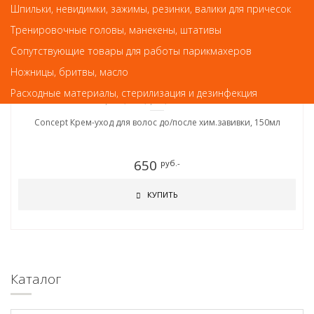
Шпильки, невидимки, зажимы, резинки, валики для причесок
Тренировочные головы, манекены, штативы
Сопутствующие товары для работы парикмахеров
Ножницы, бритвы, масло
Расходные материалы, стерилизация и дезинфекция
Сыворотки, масла, крема, лосьоны для волос
Concept Крем-уход для волос до/после хим.завивки, 150мл
650
руб.-
КУПИТЬ
Каталог