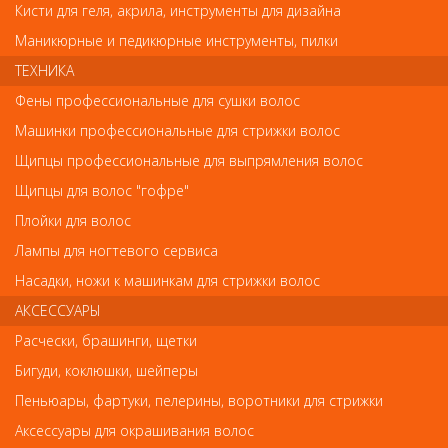
Кисти для геля, акрила, инструменты для дизайна
Маникюрные и педикюрные инструменты, пилки
Код
ТЕХНИКА
Фены профессиональные для сушки волос
Машинки профессиональные для стрижки волос
Обратите внимание
Щипцы профессиональные для выпрямления волос
Щипцы для волос "гофре"
Внешний вид товара «Orofluido Эликсир для волос 50мл» может
Плойки для волос
отличаться от фотографий на сайте. Несовпадение внешнего
вида и комплектности реального товара с фотографиями и
Лампы для ногтевого сервиса
описанием на сайте не является показателем ненадлежащего
качества товара.
Насадки, ножи к машинкам для стрижки волос
АКСЕССУАРЫ
Так же советуем посмотреть
Расчески, брашинги, щетки
Бигуди, коклюшки, шейперы
Арт. 92190
Пеньюары, фартуки, пелерины, воротники для стрижки
Аксессуары для окрашивания волос