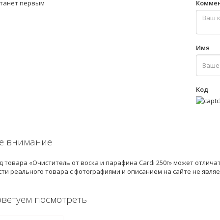
станет первым
Комме
Имя
Код
е внимание
 товара «Очиститель от воска и парафина Cardi 250г» может отлича
ти реального товара с фотографиями и описанием на сайте не явля
оветуем посмотреть