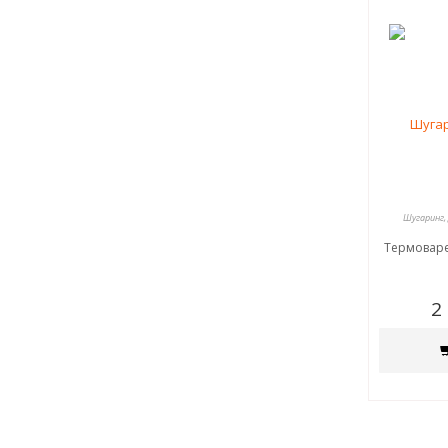
Шугаринг,
Термоваре
2