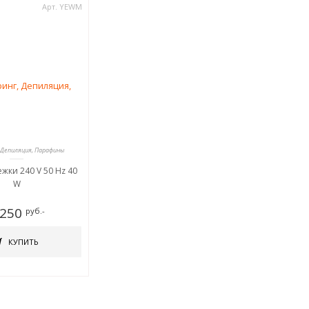
Арт. YEWM
 Депиляция, Парафины
жки 240 V 50 Hz 40
W
 250
руб.-
КУПИТЬ