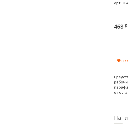
Арт.
20
р
468
В з
Средст
рабочих
парафи
от оста
Напи