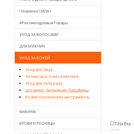
! Новинки ! NEW !
#РекомендуемыеТовары
УХОД ЗА ВОЛОСАМИ
ДЛЯ МУЖЧИН
УХОД ЗА КОЖЕЙ
Уход для лица
Антивозрастная косметика
Уход для тела и рук
Шугаринг, Депиляция, Парафины
Косметологические инструменты
МАКИЯЖ
Отзывы
БРОВИ И РЕСНИЦЫ