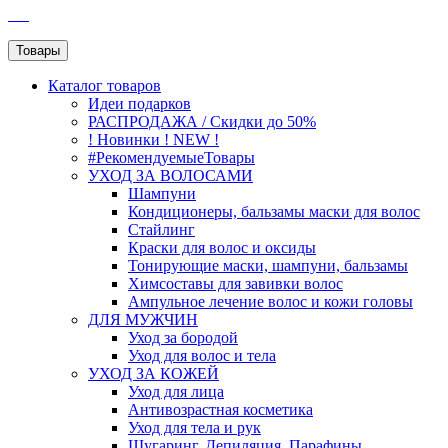
SEO
Товары
Каталог
товаров
Идеи подарков
РАСПРОДАЖА / Скидки до 50%
! Новинки ! NEW !
#РекомендуемыеТовары
УХОД ЗА ВОЛОСАМИ
Шампуни
Кондиционеры, бальзамы маски для волос
Стайлинг
Краски для волос и оксиды
Тонирующие маски, шампуни, бальзамы
Химсоставы для завивки волос
Ампульное лечение волос и кожи головы
ДЛЯ МУЖЧИН
Уход за бородой
Уход для волос и тела
УХОД ЗА КОЖЕЙ
Уход для лица
Антивозрастная косметика
Уход для тела и рук
Шугаринг, Депиляция, Парафины