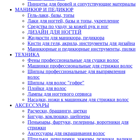
Пинцеты для бровей и сопутствующие материалы
МАНИКЮР И ПЕДИКЮР
Гель-лаки, базы, топы
Лаки для ногтей, базы и топы, укрепление
Средства по уходу за кожей рук и ног
ДИЗАЙН ДЛЯ НОГТЕЙ
Жидкости для маникюра, педикюра
Кисти для геля, акрила, инструменты для дизайна
Маникюрные и педикюрные инструменты, пилки
ТЕХНИКА
Фены профессиональные для сушки волос
Машинки профессиональные для стрижки волос
Щипцы профессиональные для выпрямления
волос
Щипцы для волос "гофре"
Плойки для волос
Лампы для ногтевого сервиса
Насадки, ножи к машинкам для стрижки волос
АКСЕССУАРЫ
Расчески, брашинги, щетки
Бигуди, коклюшки, шейперы
Пеньюары, фартуки, пелерины, воротники для
стрижки
Аксессуары для окрашивания волос
Шпильки, невидимки, зажимы, резинки, валики