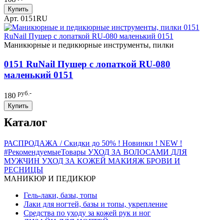
Купить
Арт. 0151RU
Маникюрные и педикюрные инструменты, пилки
0151 RuNail Пушер с лопаткой RU-080
маленький 0151
руб.-
180
Купить
Каталог
РАСПРОДАЖА / Скидки до 50%
! Новинки ! NEW !
#РекомендуемыеТовары
УХОД ЗА ВОЛОСАМИ
ДЛЯ
МУЖЧИН
УХОД ЗА КОЖЕЙ
МАКИЯЖ
БРОВИ И
РЕСНИЦЫ
МАНИКЮР И ПЕДИКЮР
Гель-лаки, базы, топы
Лаки для ногтей, базы и топы, укрепление
Средства по уходу за кожей рук и ног