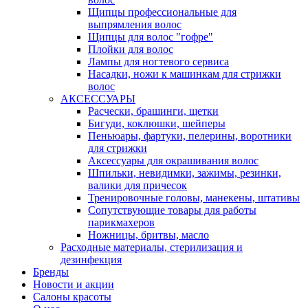
Щипцы профессиональные для
выпрямления волос
Щипцы для волос "гофре"
Плойки для волос
Лампы для ногтевого сервиса
Насадки, ножи к машинкам для стрижки
волос
АКСЕССУАРЫ
Расчески, брашинги, щетки
Бигуди, коклюшки, шейперы
Пеньюары, фартуки, пелерины, воротники
для стрижки
Аксессуары для окрашивания волос
Шпильки, невидимки, зажимы, резинки,
валики для причесок
Тренировочные головы, манекены, штативы
Сопутствующие товары для работы
парикмахеров
Ножницы, бритвы, масло
Расходные материалы, стерилизация и
дезинфекция
Бренды
Новости и акции
Салоны красоты