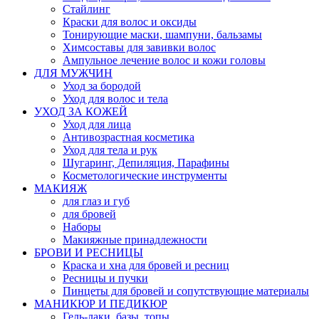
Стайлинг
Краски для волос и оксиды
Тонирующие маски, шампуни, бальзамы
Химсоставы для завивки волос
Ампульное лечение волос и кожи головы
ДЛЯ МУЖЧИН
Уход за бородой
Уход для волос и тела
УХОД ЗА КОЖЕЙ
Уход для лица
Антивозрастная косметика
Уход для тела и рук
Шугаринг, Депиляция, Парафины
Косметологические инструменты
МАКИЯЖ
для глаз и губ
для бровей
Наборы
Макияжные принадлежности
БРОВИ И РЕСНИЦЫ
Краска и хна для бровей и ресниц
Ресницы и пучки
Пинцеты для бровей и сопутствующие материалы
МАНИКЮР И ПЕДИКЮР
Гель-лаки, базы, топы