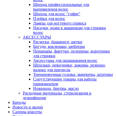
Щипцы профессиональные для
выпрямления волос
Щипцы для волос "гофре"
Плойки для волос
Лампы для ногтевого сервиса
Насадки, ножи к машинкам для стрижки
волос
АКСЕССУАРЫ
Расчески, брашинги, щетки
Бигуди, коклюшки, шейперы
Пеньюары, фартуки, пелерины, воротники
для стрижки
Аксессуары для окрашивания волос
Шпильки, невидимки, зажимы, резинки,
валики для причесок
Тренировочные головы, манекены, штативы
Сопутствующие товары для работы
парикмахеров
Ножницы, бритвы, масло
Расходные материалы, стерилизация и
дезинфекция
Бренды
Новости и акции
Салоны красоты