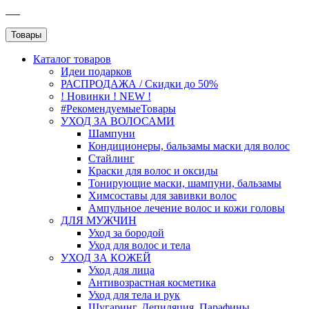
SEO
Товары
Каталог
товаров
Идеи подарков
РАСПРОДАЖА / Скидки до 50%
! Новинки ! NEW !
#РекомендуемыеТовары
УХОД ЗА ВОЛОСАМИ
Шампуни
Кондиционеры, бальзамы маски для волос
Стайлинг
Краски для волос и оксиды
Тонирующие маски, шампуни, бальзамы
Химсоставы для завивки волос
Ампульное лечение волос и кожи головы
ДЛЯ МУЖЧИН
Уход за бородой
Уход для волос и тела
УХОД ЗА КОЖЕЙ
Уход для лица
Антивозрастная косметика
Уход для тела и рук
Шугаринг, Депиляция, Парафины