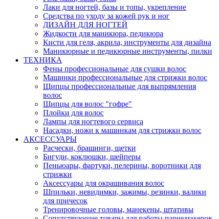
Лаки для ногтей, базы и топы, укрепление
Средства по уходу за кожей рук и ног
ДИЗАЙН ДЛЯ НОГТЕЙ
Жидкости для маникюра, педикюра
Кисти для геля, акрила, инструменты для дизайна
Маникюрные и педикюрные инструменты, пилки
ТЕХНИКА
Фены профессиональные для сушки волос
Машинки профессиональные для стрижки волос
Щипцы профессиональные для выпрямления
волос
Щипцы для волос "гофре"
Плойки для волос
Лампы для ногтевого сервиса
Насадки, ножи к машинкам для стрижки волос
АКСЕССУАРЫ
Расчески, брашинги, щетки
Бигуди, коклюшки, шейперы
Пеньюары, фартуки, пелерины, воротники для
стрижки
Аксессуары для окрашивания волос
Шпильки, невидимки, зажимы, резинки, валики
для причесок
Тренировочные головы, манекены, штативы
Сопутствующие товары для работы парикмахеров