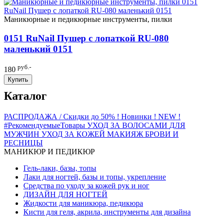
Маникюрные и педикюрные инструменты, пилки
0151 RuNail Пушер с лопаткой RU-080
маленький 0151
руб.-
180
Купить
Каталог
РАСПРОДАЖА / Скидки до 50%
! Новинки ! NEW !
#РекомендуемыеТовары
УХОД ЗА ВОЛОСАМИ
ДЛЯ
МУЖЧИН
УХОД ЗА КОЖЕЙ
МАКИЯЖ
БРОВИ И
РЕСНИЦЫ
МАНИКЮР И ПЕДИКЮР
Гель-лаки, базы, топы
Лаки для ногтей, базы и топы, укрепление
Средства по уходу за кожей рук и ног
ДИЗАЙН ДЛЯ НОГТЕЙ
Жидкости для маникюра, педикюра
Кисти для геля, акрила, инструменты для дизайна