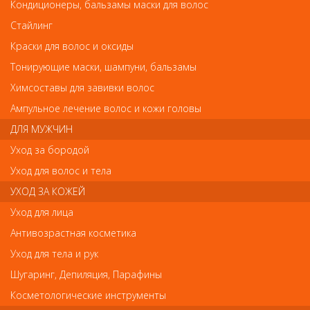
Кондиционеры, бальзамы маски для волос
Стайлинг
Краски для волос и оксиды
Тонирующие маски, шампуни, бальзамы
Ножницы Dewal филировочные синие M31955AS-BL
Ножницы Dewal филировочные синие
Химсоставы для завивки волос
M31955AS-BL
Ампульное лечение волос и кожи головы
Арт.
M31955AS-BL
ДЛЯ МУЖЧИН
Уход за бородой
руб.-
2 169
Уход для волос и тела
УХОД ЗА КОЖЕЙ
Уход для лица
Антивозрастная косметика
Уход для тела и рук
В закладки
Как оплатить? Как получить?
Шугаринг, Депиляция, Парафины
M31955AS-BL Филировочные ножницы синего цвета. Размер 5.5"
Косметологические инструменты
DEWAL