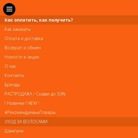
Как оплатить, как получить?
Как заказать
Оплата и доставка
Возврат и обмен
Новости и акции
О нас
Телефон и WhatsApp: пн-вс с 10 до 21
Контакты
211-00-71
+7 (981)
Бренды
Справочная служба: пн-пт с 10 до 18
РАСПРОДАЖА / Скидки до 50%
608-95-00
+7 (812)
! Новинки ! NEW !
Вопросы по заказам: zakaz@prai-spb.ru
#РекомендуемыеТовары
Общие вопросы: info@prai-spb.ru
УХОД ЗА ВОЛОСАМИ
SEO
Шампуни
То