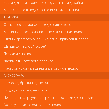
Кисти для геля, акрила, инструменты для дизайна
Маникюрные и педикюрные инструменты, пилки
Обратите внимание
ТЕХНИКА
Внешний вид товара «Ножницы Dewal филировочные синие
Фены профессиональные для сушки волос
M31955AS-BL» может отличаться от фотографий на сайте.
Машинки профессиональные для стрижки волос
Несовпадение внешнего вида и комплектности реального
товара с фотографиями и описанием на сайте не является
Щипцы профессиональные для выпрямления волос
показателем ненадлежащего качества товара.
Щипцы для волос "гофре"
Так же советуем посмотреть
Плойки для волос
Лампы для ногтевого сервиса
Арт. DQ11655
Насадки, ножи к машинкам для стрижки волос
АКСЕССУАРЫ
Расчески, брашинги, щетки
Бигуди, коклюшки, шейперы
Пеньюары, фартуки, пелерины, воротники для стрижки
Аксессуары для окрашивания волос