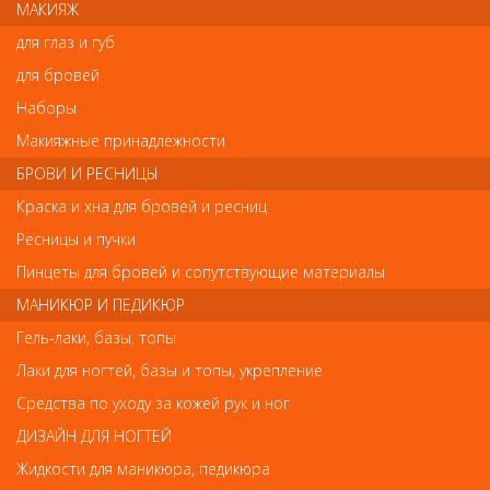
МАКИЯЖ
для глаз и губ
Отзывы
для бровей
Наборы
Ваш отзыв станет первым
Макияжные принадлежности
Напишите свой отзыв
БРОВИ И РЕСНИЦЫ
Краска и хна для бровей и ресниц
Комментарий
Ресницы и пучки
Пинцеты для бровей и сопутствующие материалы
МАНИКЮР И ПЕДИКЮР
Имя
Гель-лаки, базы, топы
Лаки для ногтей, базы и топы, укрепление
Средства по уходу за кожей рук и ног
Код
ДИЗАЙН ДЛЯ НОГТЕЙ
Жидкости для маникюра, педикюра