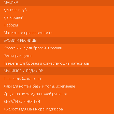
МАКИЯЖ
для глаз и губ
Отзывы
для бровей
Наборы
Ваш отзыв станет первым
Макияжные принадлежности
Напишите свой отзыв
БРОВИ И РЕСНИЦЫ
Краска и хна для бровей и ресниц
Комментарий
Ресницы и пучки
Пинцеты для бровей и сопутствующие материалы
МАНИКЮР И ПЕДИКЮР
Имя
Гель-лаки, базы, топы
Лаки для ногтей, базы и топы, укрепление
Средства по уходу за кожей рук и ног
Код
ДИЗАЙН ДЛЯ НОГТЕЙ
Жидкости для маникюра, педикюра