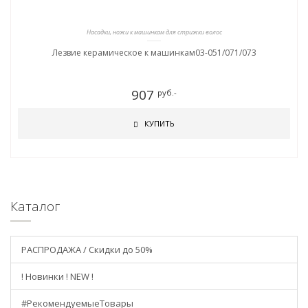
Насадки, ножи к машинкам для стрижки волос
Лезвие керамическое к машинкам03-051/071/073
907
руб.-
КУПИТЬ
Каталог
РАСПРОДАЖА / Скидки до 50%
! Новинки ! NEW !
#РекомендуемыеТовары