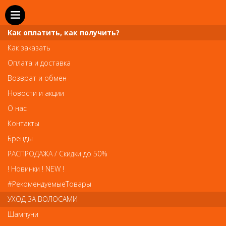
Как оплатить, как получить?
Как заказать
Оплата и доставка
Телефон и WhatsApp: пн-вс с 10 до 21
Возврат и обмен
211-00-71
+7 (981)
Новости и акции
Справочная служба: пн-пт с 10 до 18
О нас
608-95-00
+7 (812)
Контакты
Вопросы по заказам: zakaz@prai-spb.ru
Бренды
Общие вопросы: info@prai-spb.ru
РАСПРОДАЖА / Скидки до 50%
SEO
! Новинки ! NEW !
Това
#РекомендуемыеТовары
УХОД ЗА ВОЛОСАМИ
Шампуни