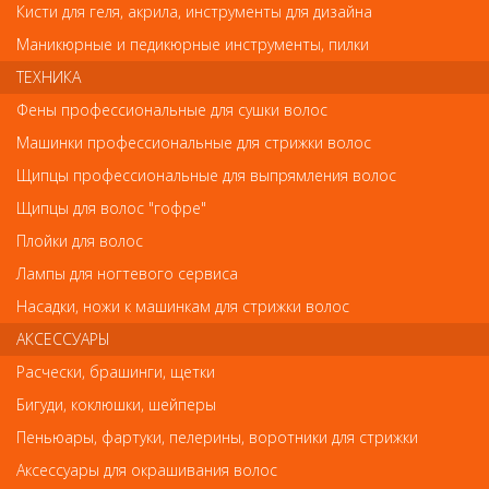
Кисти для геля, акрила, инструменты для дизайна
Маникюрные и педикюрные инструменты, пилки
Обратите внимание
ТЕХНИКА
Внешний вид товара «Нож металлический для триммера Dewal
Фены профессиональные для сушки волос
Jet Trim, 5 мм» может отличаться от фотографий на сайте.
Несовпадение внешнего вида и комплектности реального
Машинки профессиональные для стрижки волос
товара с фотографиями и описанием на сайте не является
Щипцы профессиональные для выпрямления волос
показателем ненадлежащего качества товара.
Щипцы для волос "гофре"
Так же советуем посмотреть
Плойки для волос
Лампы для ногтевого сервиса
Арт. 914 - 91
Насадки, ножи к машинкам для стрижки волос
АКСЕССУАРЫ
Расчески, брашинги, щетки
Бигуди, коклюшки, шейперы
Пеньюары, фартуки, пелерины, воротники для стрижки
Аксессуары для окрашивания волос