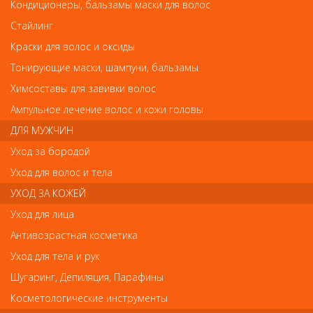
Нож металлический для триммера Dewal Jet Trim, 5 мм
Кондиционеры, бальзамы маски для волос
Нож металлический для триммера Dewal Jet
Стайлинг
Trim, 5 мм
Краски для волос и оксиды
Арт.
03-136
Тонирующие маски, шампуни, бальзамы
Химсоставы для завивки волос
руб.-
875
Ампульное лечение волос и кожи головы
ДЛЯ МУЖЧИН
Уход за бородой
Уход для волос и тела
В закладки
Как оплатить? Как получить?
УХОД ЗА КОЖЕЙ
Уход для лица
Характеристики:
Антивозрастная косметика
Тип Ножи для машинок
Уход для тела и рук
Материал Металл
Назначение Для триммера Dewal Jet Trim
Шугаринг, Депиляция, Парафины
Совместимость Для триммера DEWAL Jet Trim 03-836
Ширина, мм 5
Косметологические инструменты
Высота среза, мм 0,5