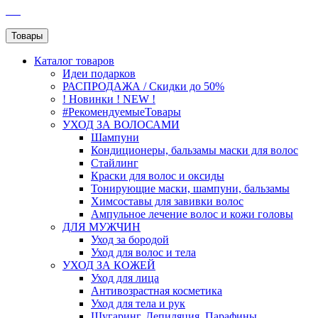
SEO
Товары
Каталог
товаров
Идеи подарков
РАСПРОДАЖА / Скидки до 50%
! Новинки ! NEW !
#РекомендуемыеТовары
УХОД ЗА ВОЛОСАМИ
Шампуни
Кондиционеры, бальзамы маски для волос
Стайлинг
Краски для волос и оксиды
Тонирующие маски, шампуни, бальзамы
Химсоставы для завивки волос
Ампульное лечение волос и кожи головы
ДЛЯ МУЖЧИН
Уход за бородой
Уход для волос и тела
УХОД ЗА КОЖЕЙ
Уход для лица
Антивозрастная косметика
Уход для тела и рук
Шугаринг, Депиляция, Парафины