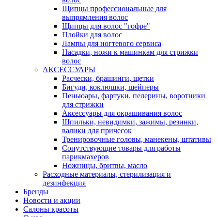
Щипцы профессиональные для
выпрямления волос
Щипцы для волос "гофре"
Плойки для волос
Лампы для ногтевого сервиса
Насадки, ножи к машинкам для стрижки
волос
АКСЕССУАРЫ
Расчески, брашинги, щетки
Бигуди, коклюшки, шейперы
Пеньюары, фартуки, пелерины, воротники
для стрижки
Аксессуары для окрашивания волос
Шпильки, невидимки, зажимы, резинки,
валики для причесок
Тренировочные головы, манекены, штативы
Сопутствующие товары для работы
парикмахеров
Ножницы, бритвы, масло
Расходные материалы, стерилизация и
дезинфекция
Бренды
Новости и акции
Салоны красоты