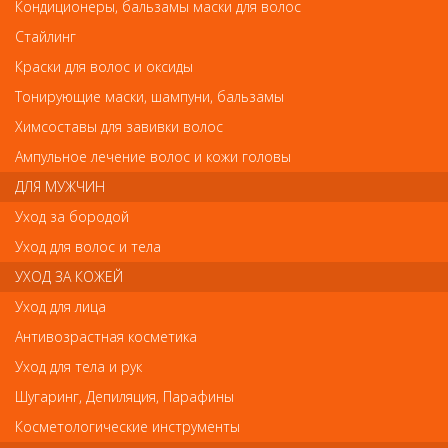
Кондиционеры, бальзамы маски для волос
Насадка для полировки волос к машинкам для стрижки волос HG-POLISHEN
Стайлинг
Краски для волос и оксиды
Тонирующие маски, шампуни, бальзамы
Химсоставы для завивки волос
Насадка для полировки волос к машинкам
Ампульное лечение волос и кожи головы
для стрижки волос HG-POLISHEN
ДЛЯ МУЖЧИН
Уход за бородой
Арт.
1854-7331/32
Уход для волос и тела
УХОД ЗА КОЖЕЙ
р.-
1 863
Уход для лица
Антивозрастная косметика
Нет в наличии
Уход для тела и рук
Шугаринг, Депиляция, Парафины
В закладки
Как оплатить? Как получить?
Косметологические инструменты