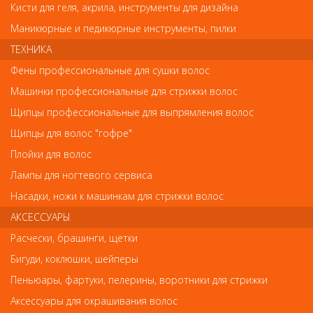
Кисти для геля, акрила, инструменты для дизайна
MOSER:
Маникюрные и педикюрные инструменты, пилки
1871 chromstyle, chromstyle pro
1854 genio+
ТЕХНИКА
1400
Фены профессиональные для сушки волос
1230
Primat
Машинки профессиональные для стрижки волос
1884 li+pro, li+pro 2
MOSER HAIR CLIPPER OPAL 1170-0250
Щипцы профессиональные для выпрямления волос
(все машинки с ножевым блоком 45-46 мм)
Щипцы для волос "гофре"
ERMILA:
Плойки для волос
1870 belissima, bellina
1885 motion
Лампы для ногтевого сервиса
Насадки, ножи к машинкам для стрижки волос
OSTER:
616
АКСЕССУАРЫ
97
606(для работы требуется подпилить угол под ручку машинки)
Расчески, брашинги, щетки
916-31 PILOT
Бигуди, коклюшки, шейперы
OSTER C200
Пеньюары, фартуки, пелерины, воротники для стрижки
-Yaguar CM2000
- Wella
Аксессуары для окрашивания волос
- Andis (с ножевым блоком 45-46 мм)