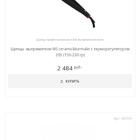
Щипцы профессиональные для выпрямления волос
Щипцы -выпрямители MS ceramic&turmalin c терморегулятором
205 (150-230 гр)
2 484
руб.-
КУПИТЬ
Арт. MS109