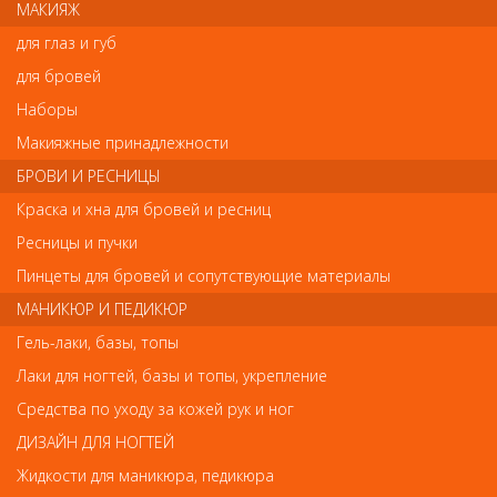
МАКИЯЖ
РЕШЕНИЕ ПРОБЛЕМЫ СЕКУЩИХСЯ ВОЛОС ЗА 1 ПРОЦЕДУРУ!
для глаз и губ
Насадка позволяет убирать машинкой только кончик с каждого
волоса, от 3 до 10 мм., максимально сохраняя длину.
для бровей
По своей эффективности, насадка полировщик в
Наборы
разы превосходит альтернативные способы
Макияжные принадлежности
стрижки и значительно улучшает результат
БРОВИ И РЕСНИЦЫ
процедуры по восстановлению волос.
С помощью насадки HG Polishen вы сможете
Краска и хна для бровей и ресниц
освежить стрижку и убрать поврежденные
Ресницы и пучки
кончики волос за 15-30 минут, максимально
сохранив длину. Эффект сохраняется от 3 до 6
Пинцеты для бровей и сопутствующие материалы
месяцев!
МАНИКЮР И ПЕДИКЮР
Насадка подходит на профессиональные
Гель-лаки, базы, топы
машинки с шириной ножевого блока 45-46 мм!
Лаки для ногтей, базы и топы, укрепление
Насадка HG Polishen подходит к машинкам:
Средства по уходу за кожей рук и ног
WAHL:
ДИЗАЙН ДЛЯ НОГТЕЙ
1872 super cordless
1854 power+
Жидкости для маникюра, педикюра
4212 beretto prolithium, beretto stealth