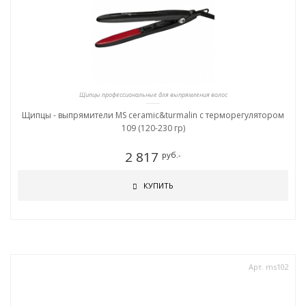
Щипцы профессиональные для выпрямления волос
Щипцы - выпрямители MS ceramic&turmalin c терморегулятором
109 (120-230 гр)
2 817
руб.-
КУПИТЬ
Арт. ms102