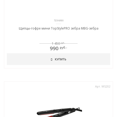
ТЕХНИКА
Щипцы-гофре мини TopStylePRO зебра MBG-зебра
1 450
руб.-
990
руб.-
КУПИТЬ
Арт. MS202