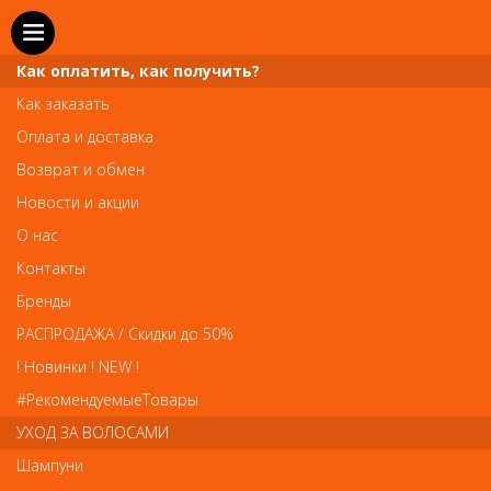
Как оплатить, как получить?
Как заказать
Оплата и доставка
Телефон и WhatsApp: пн-вс с 10 до 21
Возврат и обмен
211-00-71
+7 (981)
Новости и акции
Справочная служба: пн-пт с 10 до 18
О нас
608-95-00
+7 (812)
Контакты
Вопросы по заказам: zakaz@prai-spb.ru
Бренды
Общие вопросы: info@prai-spb.ru
РАСПРОДАЖА / Скидки до 50%
SEO
! Новинки ! NEW !
Това
#РекомендуемыеТовары
УХОД ЗА ВОЛОСАМИ
Шампуни