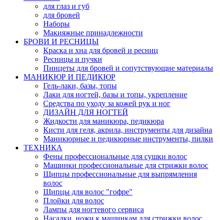
для глаз и губ
для бровей
Наборы
Макияжные принадлежности
БРОВИ И РЕСНИЦЫ
Краска и хна для бровей и ресниц
Ресницы и пучки
Пинцеты для бровей и сопутствующие материалы
МАНИКЮР И ПЕДИКЮР
Гель-лаки, базы, топы
Лаки для ногтей, базы и топы, укрепление
Средства по уходу за кожей рук и ног
ДИЗАЙН ДЛЯ НОГТЕЙ
Жидкости для маникюра, педикюра
Кисти для геля, акрила, инструменты для дизайна
Маникюрные и педикюрные инструменты, пилки
ТЕХНИКА
Фены профессиональные для сушки волос
Машинки профессиональные для стрижки волос
Щипцы профессиональные для выпрямления
волос
Щипцы для волос "гофре"
Плойки для волос
Лампы для ногтевого сервиса
Насадки, ножи к машинкам для стрижки волос