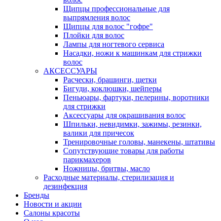
Щипцы профессиональные для
выпрямления волос
Щипцы для волос "гофре"
Плойки для волос
Лампы для ногтевого сервиса
Насадки, ножи к машинкам для стрижки
волос
АКСЕССУАРЫ
Расчески, брашинги, щетки
Бигуди, коклюшки, шейперы
Пеньюары, фартуки, пелерины, воротники
для стрижки
Аксессуары для окрашивания волос
Шпильки, невидимки, зажимы, резинки,
валики для причесок
Тренировочные головы, манекены, штативы
Сопутствующие товары для работы
парикмахеров
Ножницы, бритвы, масло
Расходные материалы, стерилизация и
дезинфекция
Бренды
Новости и акции
Салоны красоты