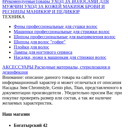
#РекомендуемыеТовары
УХОД ЗА ВОЛОСАМИ
ДЛЯ
МУЖЧИН
УХОД ЗА КОЖЕЙ
МАКИЯЖ
БРОВИ И
РЕСНИЦЫ
МАНИКЮР И ПЕДИКЮР
ТЕХНИКА
Фены профессиональные для сушки волос
Машинки профессиональные для стрижки волос
Щипцы профессиональные для выпрямления волос
Щипцы для волос "гофре"
Плойки для волос
Лампы для ногтевого сервиса
Насадки, ножи к машинкам для стрижки волос
АКСЕССУАРЫ
Расходные материалы, стерилизация и
дезинфекция
Внимание: описание данного товара на сайте носит
информационный характер и может отличаться от описания
Насадка 3мм Chromstyle, Genio plus, Titan, представленного в
документации производителя . Убедительно просим Вас при
покупке проверять размер или состав, а так же наличие
желаемых характеристик.
Наш магазин
Богатырский 42