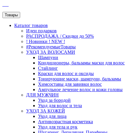
SEO
Товары
Каталог
товаров
Идеи подарков
РАСПРОДАЖА / Скидки до 50%
! Новинки ! NEW !
#РекомендуемыеТовары
УХОД ЗА ВОЛОСАМИ
Шампуни
Кондиционеры, бальзамы маски для волос
Стайлинг
Краски для волос и оксиды
Тонирующие маски, шампуни, бальзамы
Химсоставы для завивки волос
Ампульное лечение волос и кожи головы
ДЛЯ МУЖЧИН
Уход за бородой
Уход для волос и тела
УХОД ЗА КОЖЕЙ
Уход для лица
Антивозрастная косметика
Уход для тела и рук
Шугаринг, Депиляция, Парафины