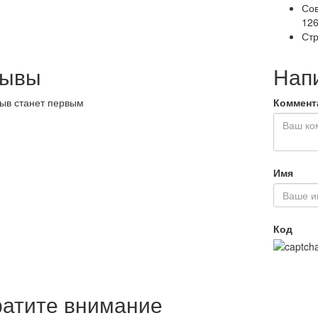
Сов
126
Стр
зывы
Нап
ыв станет первым
Коммент
Имя
Код
атите внимание