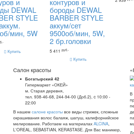
уров и
контуров и
2 939
оды DEWAL
бороды DEWAL
BER STYLE
BARBER STYLE
 аккум.
аккум/сет
об/мин, 5W
9500об/мин, 5W,
2 бр.головки
б.-
руб.-
5 411
Купить
Купить
Салон красоты
«
Богатырский 42
Гипермаркет «ОКЕЙ»
м. Старая деревня,
В
тел. 938-46-68, 244-94-00 (Доб.2), c 10:00 -
п
22:00
п
В нашем
салоне красоты
все виды стрижек, сложные
д
окрашивания волос балаяж, шатуш, калифорнийское
п
мелирование. Работаем на материалах
ALCINA
,
м
L'OREAL, SEBASTIAN, KERASTASE. Для Вас маникюр,
Д