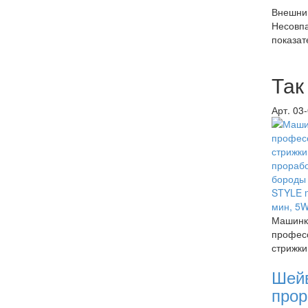
Внешний
Несовпа
показат
Так
Арт. 03
Машинк
профес
стрижки
Шей
прор