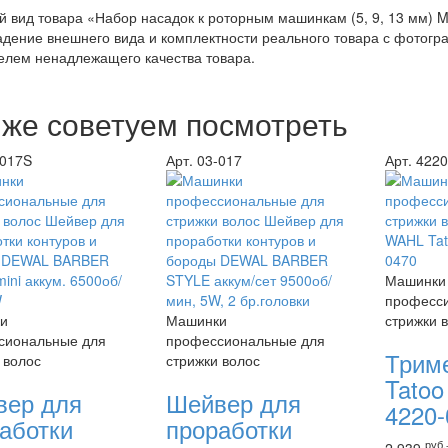
 вид товара «Набор насадок к роторным машинкам (5, 9, 13 мм) 
дение внешнего вида и комплектности реального товара с фотогр
елем ненадлежащего качества товара.
 же советуем посмотреть
-017S
Арт. 03-017
Арт. 422
Машинки
професс
и
Машинки
стрижки 
сиональные для
профессиональные для
Трим
 волос
стрижки волос
Tatoo 
вер для
Шейвер для
4220-
аботки
проработки
руб.