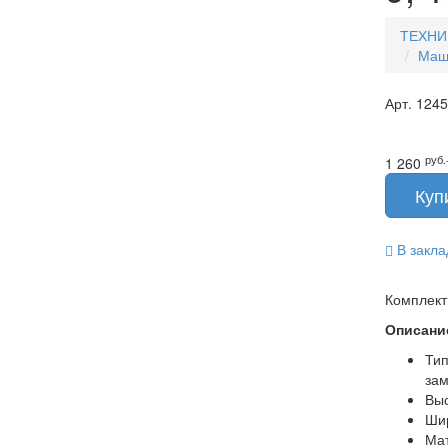
ТЕХНИ
Маш
Арт.
1245
руб.
1 260
В закла
Комплект
Описани
Тип
зам
Выс
Шир
Мат