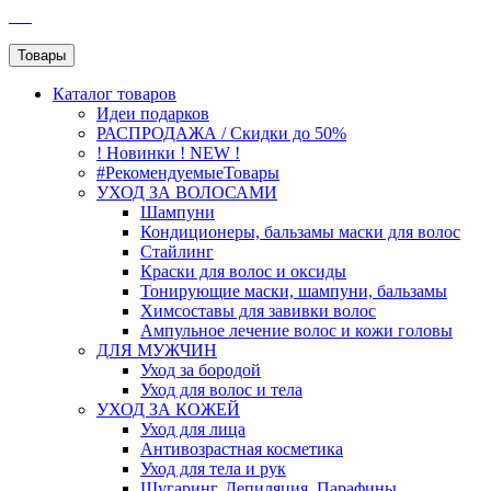
SEO
Товары
Каталог
товаров
Идеи подарков
РАСПРОДАЖА / Скидки до 50%
! Новинки ! NEW !
#РекомендуемыеТовары
УХОД ЗА ВОЛОСАМИ
Шампуни
Кондиционеры, бальзамы маски для волос
Стайлинг
Краски для волос и оксиды
Тонирующие маски, шампуни, бальзамы
Химсоставы для завивки волос
Ампульное лечение волос и кожи головы
ДЛЯ МУЖЧИН
Уход за бородой
Уход для волос и тела
УХОД ЗА КОЖЕЙ
Уход для лица
Антивозрастная косметика
Уход для тела и рук
Шугаринг, Депиляция, Парафины