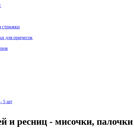
с
я стрижки
ки для причесок
еров
 и ресниц - мисочки, палочки 