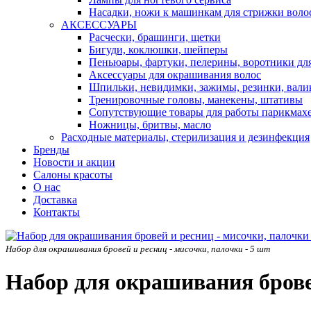
Насадки, ножи к машинкам для стрижки воло
АКСЕССУАРЫ
Расчески, брашинги, щетки
Бигуди, коклюшки, шейперы
Пеньюары, фартуки, пелерины, воротники дл
Аксессуары для окрашивания волос
Шпильки, невидимки, зажимы, резинки, вали
Тренировочные головы, манекены, штативы
Сопутствующие товары для работы парикмах
Ножницы, бритвы, масло
Расходные материалы, стерилизация и дезинфекция
Бренды
Новости и акции
Салоны красоты
О нас
Доставка
Контакты
Набор для окрашивания бровей и ресниц - мисочки, палочки - 5 шт
Набор для окрашивания бровей