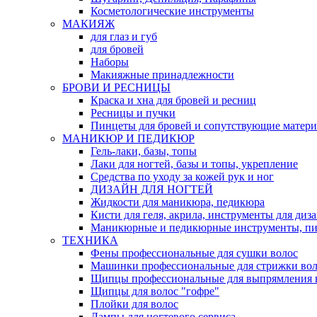
Косметологические инструменты
МАКИЯЖ
для глаз и губ
для бровей
Наборы
Макияжные принадлежности
БРОВИ И РЕСНИЦЫ
Краска и хна для бровей и ресниц
Ресницы и пучки
Пинцеты для бровей и сопутствующие матер
МАНИКЮР И ПЕДИКЮР
Гель-лаки, базы, топы
Лаки для ногтей, базы и топы, укрепление
Средства по уходу за кожей рук и ног
ДИЗАЙН ДЛЯ НОГТЕЙ
Жидкости для маникюра, педикюра
Кисти для геля, акрила, инструменты для диз
Маникюрные и педикюрные инструменты, п
ТЕХНИКА
Фены профессиональные для сушки волос
Машинки профессиональные для стрижки вол
Щипцы профессиональные для выпрямления 
Щипцы для волос "гофре"
Плойки для волос
Лампы для ногтевого сервиса