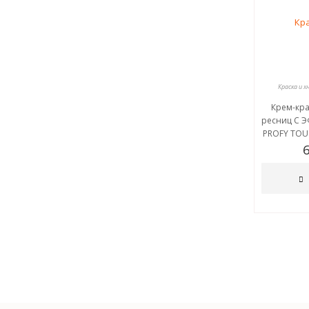
Краска и х
Крем-кра
ресниц С 
PROFY TOU