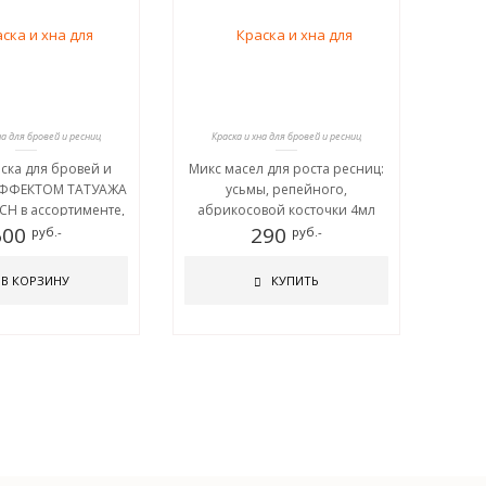
на для бровей и ресниц
Краска и хна для бровей и ресниц
ска для бровей и
Микс масел для роста ресниц:
ЭФФЕКТОМ ТАТУАЖА
усьмы, репейного,
CH в ассортименте,
абрикосовой косточки 4мл
600
30+20 мл
290
руб.-
руб.-
В КОРЗИНУ
КУПИТЬ