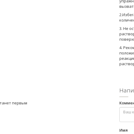
упражн
вызват
2.Избе
количе
3. Не о
раствор
поверх
4. Реко
положив
реакци
раство
Напи
станет первым
Комме
Имя