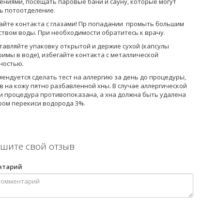
ениями, посещать паровые бани и сауну, которые могут
ь потоотделение.
гайте контакта с глазами! Пр попадании промыть большим
ством воды. При необходимости обратитесь к врачу.
ставляйте упаковку открытой и держие сухой (капсулы
имы в воде), избегайте контакта с металлической
ностью.
мендуется сделать тест на аллергию за день до процедуры,
 на кожу пятно разбавленной хны. В случае аллергической
и процедура противопоказана, а хна должна быть удалена
ром перекиси водорода 3%.
шите свой отзыв
нтарий