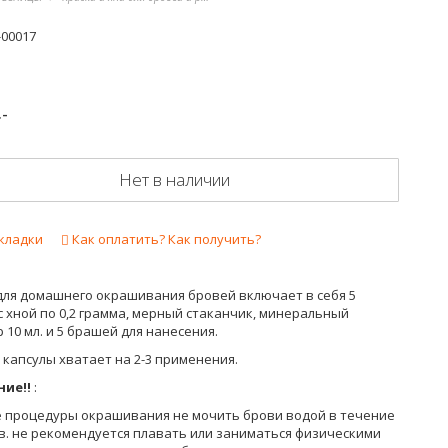
-00017
.-
Нет в наличии
кладки
Как оплатить? Как получить?
для домашнего окрашивания бровей включает в себя 5
с хной по 0,2 грамма, мерный стаканчик, минеральный
 10 мл. и 5 брашей для нанесения.
капсулы хватает на 2-3 применения.
ие!!
:
ле процедуры окрашивания не мочить брови водой в течение
в. не рекомендуется плавать или заниматься физическими