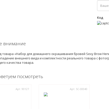
Код
е внимание
 товара «Набор для домашнего окрашивания бровей Sexy Brow Hen
впадение внешнего вида и комплектности реального товара с фотог
его качества товара.
оветуем посмотреть
Арт. 90127
Арт. SC-00040