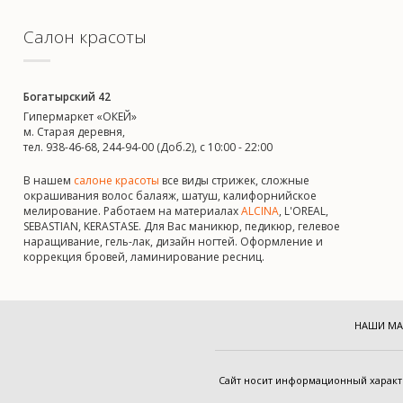
Салон красоты
Богатырский 42
Гипермаркет «ОКЕЙ»
м. Старая деревня,
тел. 938-46-68, 244-94-00 (Доб.2), c 10:00 - 22:00
В нашем
салоне красоты
все виды стрижек, сложные
окрашивания волос балаяж, шатуш, калифорнийское
мелирование. Работаем на материалах
ALCINA
, L'OREAL,
SEBASTIAN, KERASTASE. Для Вас маникюр, педикюр, гелевое
наращивание, гель-лак, дизайн ногтей. Оформление и
коррекция бровей, ламинирование ресниц.
НАШИ МА
Cайт носит информационный харак