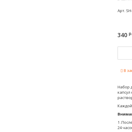
Арт.
SH
р
340
В за
Набор 
капсул 
раствор
Каждой 
Вниман
1 .Пос
24 часо