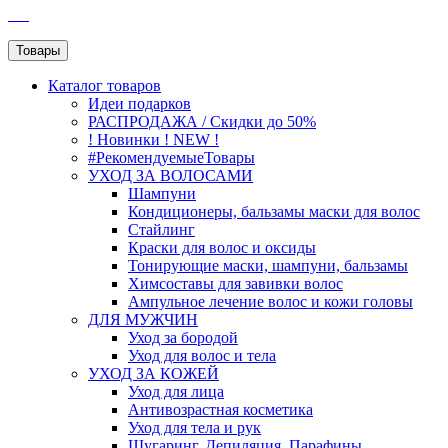
SEO
Товары
Каталог
товаров
Идеи подарков
РАСПРОДАЖА / Скидки до 50%
! Новинки ! NEW !
#РекомендуемыеТовары
УХОД ЗА ВОЛОСАМИ
Шампуни
Кондиционеры, бальзамы маски для волос
Стайлинг
Краски для волос и оксиды
Тонирующие маски, шампуни, бальзамы
Химсоставы для завивки волос
Ампульное лечение волос и кожи головы
ДЛЯ МУЖЧИН
Уход за бородой
Уход для волос и тела
УХОД ЗА КОЖЕЙ
Уход для лица
Антивозрастная косметика
Уход для тела и рук
Шугаринг, Депиляция, Парафины