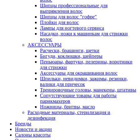
Щипцы профессиональные для
выпрямления волос
Щипцы для волос "гофре"
Плойки для волос
Лампы для ногтевого сервиса
Насадки, ножи к машинкам для стрижки
волос
АКСЕССУАРЫ
Расчески, брашинги, щетки
Бигуди, коклюшки, шейперы
Пеньюары, фартуки, пелерины, воротники
для стрижки
Аксессуары для окрашивания волос
Шпильки, невидимки, зажимы, резинки,
валики для причесок
Тренировочные головы, манекены, штативы
Сопутствующие товары для работы
парикмахеров
Ножницы, бритвы, масло
Расходные материалы, стерилизация и
дезинфекция
Бренды
Новости и акции
Салоны красоты