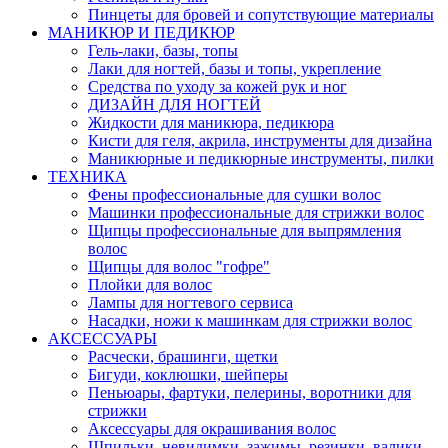
Пинцеты для бровей и сопутствующие материалы
МАНИКЮР И ПЕДИКЮР
Гель-лаки, базы, топы
Лаки для ногтей, базы и топы, укрепление
Средства по уходу за кожей рук и ног
ДИЗАЙН ДЛЯ НОГТЕЙ
Жидкости для маникюра, педикюра
Кисти для геля, акрила, инструменты для дизайна
Маникюрные и педикюрные инструменты, пилки
ТЕХНИКА
Фены профессиональные для сушки волос
Машинки профессиональные для стрижки волос
Щипцы профессиональные для выпрямления
волос
Щипцы для волос "гофре"
Плойки для волос
Лампы для ногтевого сервиса
Насадки, ножи к машинкам для стрижки волос
АКСЕССУАРЫ
Расчески, брашинги, щетки
Бигуди, коклюшки, шейперы
Пеньюары, фартуки, пелерины, воротники для
стрижки
Аксессуары для окрашивания волос
Шпильки, невидимки, зажимы, резинки, валики