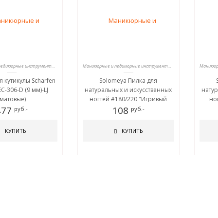
Маникюрные и педикюрные инструменты, пилки
Маникюрные и педикюрные инструменты, пилки
я кутикулы Scharfen
Solomeya Пилка для
C-306-D (9 мм)-LJ
натуральных и искусственных
натур
(матовые)
ногтей #180/220 "Игривый
но
477
Котенок"/Playful Kitten Nail File
108
прино
руб.-
руб.-
КУПИТЬ
КУПИТЬ