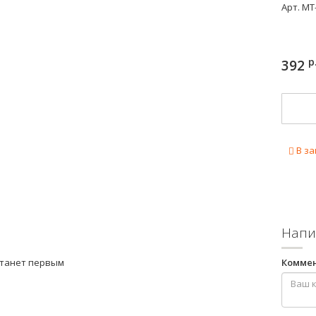
Арт.
MT
р
392
В за
Напи
станет первым
Комме