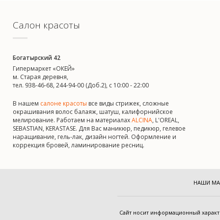
Салон красоты
Богатырский 42
Гипермаркет «ОКЕЙ»
м. Старая деревня,
тел. 938-46-68, 244-94-00 (Доб.2), c 10:00 - 22:00
В нашем
салоне красоты
все виды стрижек, сложные
окрашивания волос балаяж, шатуш, калифорнийское
мелирование. Работаем на материалах
ALCINA
, L'OREAL,
SEBASTIAN, KERASTASE. Для Вас маникюр, педикюр, гелевое
наращивание, гель-лак, дизайн ногтей. Оформление и
коррекция бровей, ламинирование ресниц.
НАШИ МА
Cайт носит информационный харак