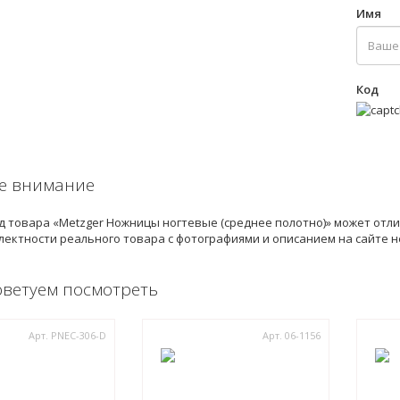
Имя
Код
е внимание
 товара «Metzger Ножницы ногтевые (среднее полотно)» может отли
лектности реального товара с фотографиями и описанием на сайте 
оветуем посмотреть
Арт. PNEC-306-D
Арт. 06-1156