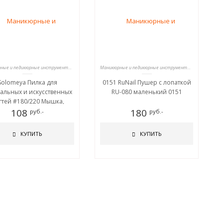
Маникюрные и педикюрные инструменты, пилки
Маникюрные и педикюрные инструменты, пилки
Solomeya Пилка для
0151 RuNail Пушер с лопаткой
альных и искусственных
RU-080 маленький 0151
гтей #180/220 Мышка,
сящая удачу /Mouse for
108
180
руб.-
руб.-
good luck Nail File
КУПИТЬ
КУПИТЬ