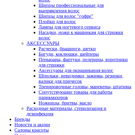
Щипцы профессиональные для
выпрямления волос
Щипцы для волос "гофре"
Плойки для волос
Лампы для ногтевого сервиса
Насадки, ножи к машинкам для стрижки
волос
АКСЕССУАРЫ
Расчески, брашинги, щетки
Бигуди, коклюшки, шейперы
Пеньюары, фартуки, пелерины, воротники
для стрижки
Аксессуары для окрашивания волос
Шпильки, невидимки, зажимы, резинки,
валики для причесок
Тренировочные головы, манекены, штативы
Сопутствующие товары для работы
парикмахеров
Ножницы, бритвы, масло
Расходные материалы, стерилизация и
дезинфекция
Бренды
Новости и акции
Салоны красоты