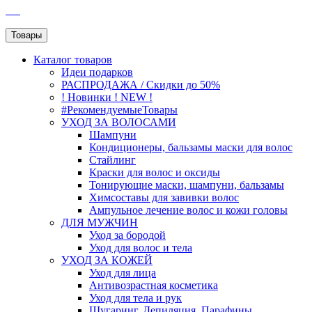
SEO
Товары
Каталог
товаров
Идеи подарков
РАСПРОДАЖА / Скидки до 50%
! Новинки ! NEW !
#РекомендуемыеТовары
УХОД ЗА ВОЛОСАМИ
Шампуни
Кондиционеры, бальзамы маски для волос
Стайлинг
Краски для волос и оксиды
Тонирующие маски, шампуни, бальзамы
Химсоставы для завивки волос
Ампульное лечение волос и кожи головы
ДЛЯ МУЖЧИН
Уход за бородой
Уход для волос и тела
УХОД ЗА КОЖЕЙ
Уход для лица
Антивозрастная косметика
Уход для тела и рук
Шугаринг, Депиляция, Парафины