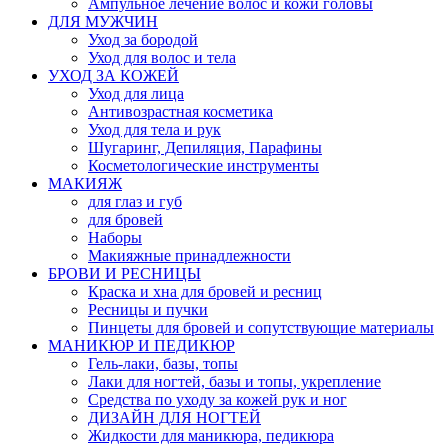
Ампульное лечение волос и кожи головы
ДЛЯ МУЖЧИН
Уход за бородой
Уход для волос и тела
УХОД ЗА КОЖЕЙ
Уход для лица
Антивозрастная косметика
Уход для тела и рук
Шугаринг, Депиляция, Парафины
Косметологические инструменты
МАКИЯЖ
для глаз и губ
для бровей
Наборы
Макияжные принадлежности
БРОВИ И РЕСНИЦЫ
Краска и хна для бровей и ресниц
Ресницы и пучки
Пинцеты для бровей и сопутствующие материалы
МАНИКЮР И ПЕДИКЮР
Гель-лаки, базы, топы
Лаки для ногтей, базы и топы, укрепление
Средства по уходу за кожей рук и ног
ДИЗАЙН ДЛЯ НОГТЕЙ
Жидкости для маникюра, педикюра