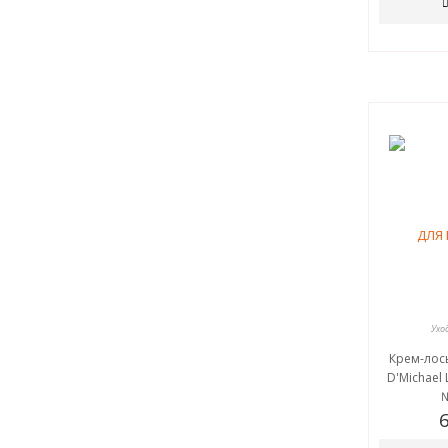
Ухо
Крем-лось
D'Michael 