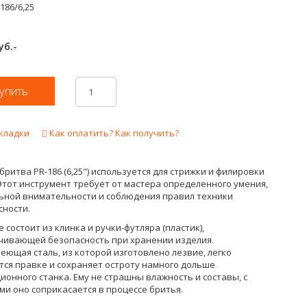
186/6,25
уб.-
кладки
Как оплатить? Как получить?
 бритва PR-186
(6,25")
используется для стрижки и филировки
Этот инструмент требует от мастера определенного умения,
ьной внимательности и соблюдения правил техники
сности.
 состоит из клинка и ручки-футляра (пластик),
чивающей безопасность при хранении изделия.
ющая сталь, из которой изготовлено лезвие, легко
тся правке и сохраняет остроту намного дольше
онного станка. Ему не страшны влажность и составы, с
и оно соприкасается в процессе бритья.