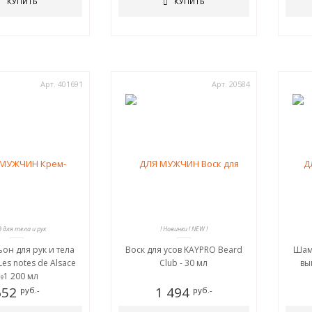
КУПИТЬ
КУПИТЬ
Арт. 401691
Арт. 20584
д для тела и рук
! Новинки ! NEW !
он для рук и тела
Воск для усов KAYPRO Beard
Шам
Les notes de Alsace
Club - 30 мл
вы
№1 200 мл
652
1 494
руб.-
руб.-