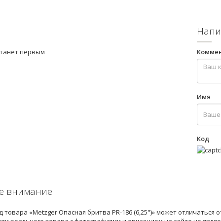
Напи
станет первым
Комме
Имя
Код
е внимание
 товара «Metzger Опасная бритва PR-186 (6,25")» может отличаться 