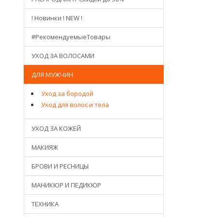
! Новинки ! NEW !
#РекомендуемыеТовары
УХОД ЗА ВОЛОСАМИ
ДЛЯ МУЖЧИН
Уход за бородой
Уход для волос и тела
УХОД ЗА КОЖЕЙ
МАКИЯЖ
БРОВИ И РЕСНИЦЫ
МАНИКЮР И ПЕДИКЮР
ТЕХНИКА