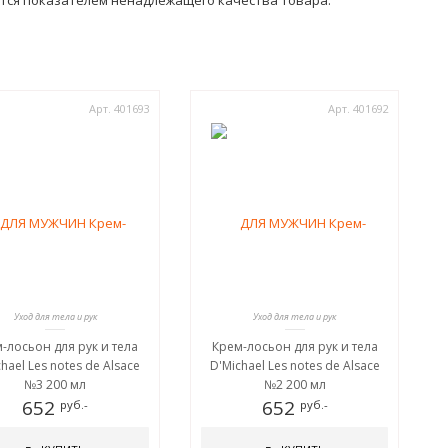
ется показателем ненадлежащего качества товара.
Арт. 401693
Арт. 401692
Уход для тела и рук
Уход для тела и рук
-лосьон для рук и тела
Крем-лосьон для рук и тела
hael Les notes de Alsace
D'Michael Les notes de Alsace
№3 200 мл
№2 200 мл
652
652
руб.-
руб.-