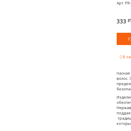
Арт.
PR-
р
333
В за
пасная
волос. 
предел
безопа
Изделие
обеспе
Нержаве
поддае
традици
которым