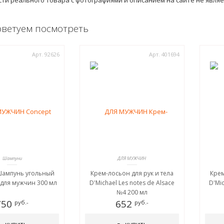
ти реального товара с фотографиями и описанием на сайте не явля
оветуем посмотреть
Арт. 92626
Арт. 401694
Шампуни
ДЛЯ МУЖЧИН
Шампунь угольный
Крем-лосьон для рук и тела
Крем
 для мужчин 300 мл
D'Michael Les notes de Alsace
D'Mic
№4 200 мл
750
652
руб.-
руб.-