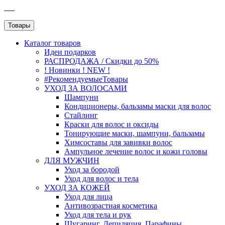
SEO
Товары
Каталог
товаров
Идеи подарков
РАСПРОДАЖА / Скидки до 50%
! Новинки ! NEW !
#РекомендуемыеТовары
УХОД ЗА ВОЛОСАМИ
Шампуни
Кондиционеры, бальзамы маски для волос
Стайлинг
Краски для волос и оксиды
Тонирующие маски, шампуни, бальзамы
Химсоставы для завивки волос
Ампульное лечение волос и кожи головы
ДЛЯ МУЖЧИН
Уход за бородой
Уход для волос и тела
УХОД ЗА КОЖЕЙ
Уход для лица
Антивозрастная косметика
Уход для тела и рук
Шугаринг, Депиляция, Парафины