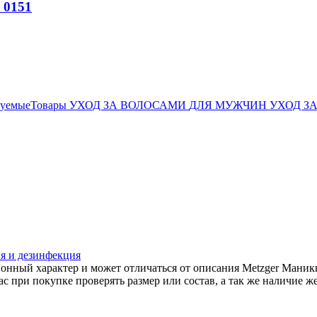
 0151
дуемыеТовары
УХОД ЗА ВОЛОСАМИ
ДЛЯ МУЖЧИН
УХОД З
я и дезинфекция
онный характер и может отличаться от описания Metzger Маник
с при покупке проверять размер или состав, а так же наличие ж