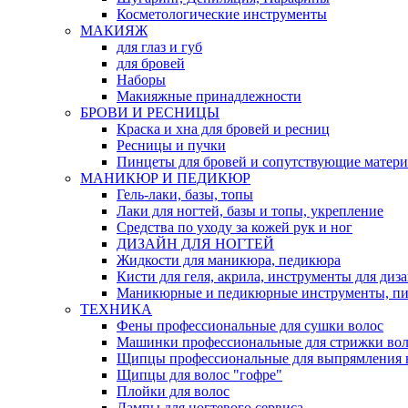
Косметологические инструменты
МАКИЯЖ
для глаз и губ
для бровей
Наборы
Макияжные принадлежности
БРОВИ И РЕСНИЦЫ
Краска и хна для бровей и ресниц
Ресницы и пучки
Пинцеты для бровей и сопутствующие матер
МАНИКЮР И ПЕДИКЮР
Гель-лаки, базы, топы
Лаки для ногтей, базы и топы, укрепление
Средства по уходу за кожей рук и ног
ДИЗАЙН ДЛЯ НОГТЕЙ
Жидкости для маникюра, педикюра
Кисти для геля, акрила, инструменты для диз
Маникюрные и педикюрные инструменты, п
ТЕХНИКА
Фены профессиональные для сушки волос
Машинки профессиональные для стрижки вол
Щипцы профессиональные для выпрямления 
Щипцы для волос "гофре"
Плойки для волос
Лампы для ногтевого сервиса