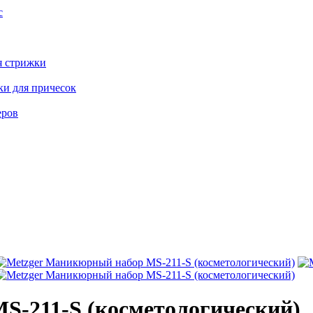
с
я стрижки
ки для причесок
еров
S-211-S (косметологический)