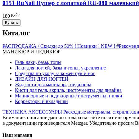
0151 RuNail Пушер с лопаткой RU-080 маленький
руб.-
180
Купить
Каталог
РАСПРОДАЖА / Скидки до 50%
! Новинки ! NEW !
#Рекомен
МАНИКЮР И ПЕДИКЮР
Гель-лаки, базы, топы
Лаки для ногтей, базы и топы, укрепление
Средства по уходу за кожей рук и ног
ДИЗАЙН ДЛЯ НОГТЕЙ
Жидкости для маникюра, педикюра
Кисти для геля, акрила, инструменты для дизайна
Маникюрные и педикюрные инструменты, пилки
Корректоры и вкладыши
ТЕХНИКА
АКСЕССУАРЫ
Расходные материалы, стерилизаци
Внимание: описание данного товара на сайте носит информаци
в документации производителя Metzger. Убедительно просим Ва
Наш магазин