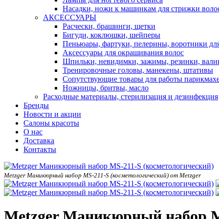
Насадки, ножи к машинкам для стрижки воло
АКСЕССУАРЫ
Расчески, брашинги, щетки
Бигуди, коклюшки, шейперы
Пеньюары, фартуки, пелерины, воротники дл
Аксессуары для окрашивания волос
Шпильки, невидимки, зажимы, резинки, вали
Тренировочные головы, манекены, штативы
Сопутствующие товары для работы парикмах
Ножницы, бритвы, масло
Расходные материалы, стерилизация и дезинфекция
Бренды
Новости и акции
Салоны красоты
О нас
Доставка
Контакты
Metzger Маникюрный набор MS-211-S (косметологический) от Metzger
Metzger Маникюрный набор M