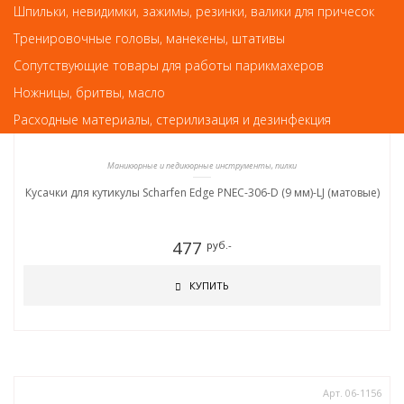
Шпильки, невидимки, зажимы, резинки, валики для причесок
Тренировочные головы, манекены, штативы
Сопутствующие товары для работы парикмахеров
Ножницы, бритвы, масло
Расходные материалы, стерилизация и дезинфекция
Маникюрные и педикюрные инструменты, пилки
Кусачки для кутикулы Scharfen Edge PNEC-306-D (9 мм)-LJ (матовые)
477
руб.-
КУПИТЬ
Арт. 06-1156