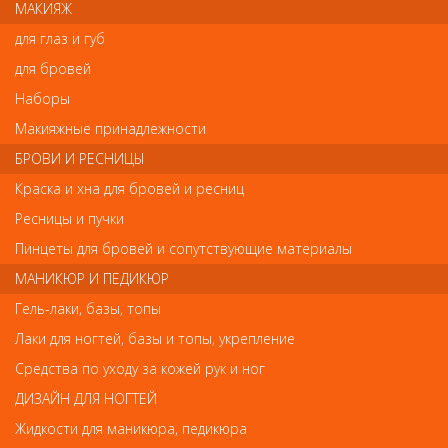
МАКИЯЖ
для глаз и губ
Щипцы предназначены для обработки кутикулы и коррекции
свободного края ногтевой пластины. Изготовлены из
для бровей
инструментальной стали с матовым покрытием, могут
подвергаться любому виду дезинфекции и стерилизации.
Наборы
Длина инструмента: 100 мм. Длина режущей части: 8 мм.
Макияжные принадлежности
БРОВИ И РЕСНИЦЫ
Краска и хна для бровей и ресниц
Отзывы
Ресницы и пучки
Ваш отзыв станет первым
Пинцеты для бровей и сопутствующие материалы
МАНИКЮР И ПЕДИКЮР
Напишите свой отзыв
Гель-лаки, базы, топы
Комментарий
Лаки для ногтей, базы и топы, укрепление
Средства по уходу за кожей рук и ног
ДИЗАЙН ДЛЯ НОГТЕЙ
Имя
Жидкости для маникюра, педикюра