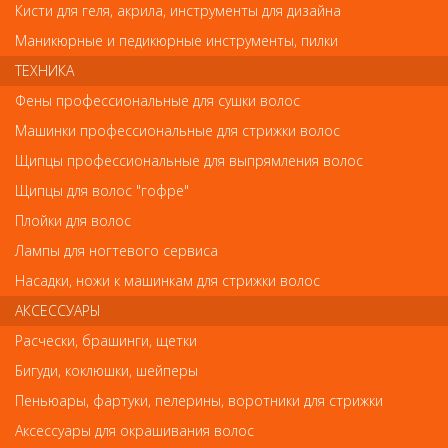
Кисти для геля, акрила, инструменты для дизайна
Маникюрные и педикюрные инструменты, пилки
Код
ТЕХНИКА
Фены профессиональные для сушки волос
Машинки профессиональные для стрижки волос
Щипцы профессиональные для выпрямления волос
Обратите внимание
Щипцы для волос "гофре"
Плойки для волос
Внешний вид товара «Metzger Кусачки-ножницы маникюрные
РN-1019(3)-D-(10сm)-BJ матовые» может отличаться от
Лампы для ногтевого сервиса
фотографий на сайте. Несовпадение внешнего вида и
комплектности реального товара с фотографиями и описанием
Насадки, ножи к машинкам для стрижки волос
на сайте не является показателем ненадлежащего качества
АКСЕССУАРЫ
товара.
Расчески, брашинги, щетки
Так же советуем посмотреть
Бигуди, коклюшки, шейперы
Пеньюары, фартуки, пелерины, воротники для стрижки
Арт. PNEC-306-D
Аксессуары для окрашивания волос