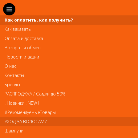
Как оплатить, как получить?
Как заказать
Оплата и доставка
Возврат и обмен
Новости и акции
О нас
Телефон и WhatsApp: пн-вс с 10 до 21
Контакты
211-00-71
+7 (981)
Бренды
Справочная служба: пн-пт с 10 до 18
РАСПРОДАЖА / Скидки до 50%
608-95-00
+7 (812)
! Новинки ! NEW !
Вопросы по заказам: zakaz@prai-spb.ru
#РекомендуемыеТовары
Общие вопросы: info@prai-spb.ru
УХОД ЗА ВОЛОСАМИ
SEO
Шампуни
То