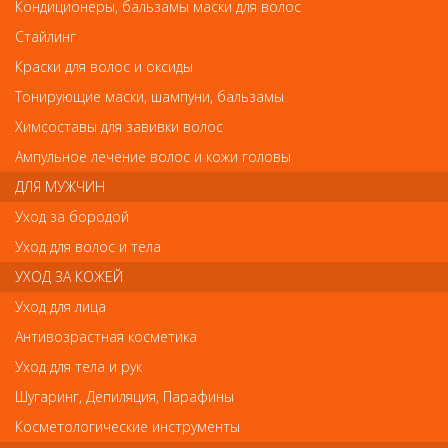
Кондиционеры, бальзамы маски для волос
Стайлинг
Краски для волос и оксиды
Тонирующие маски, шампуни, бальзамы
Metzger Кусачки-ножницы маникюрные РN-1019(3)-D-(10сm)-BJ матовые от
Химсоставы для завивки волос
Metzger
Ампульное лечение волос и кожи головы
Metzger Кусачки-ножницы маникюрные РN-
ДЛЯ МУЖЧИН
1019(3)-D-(10сm)-BJ матовые
Уход за бородой
Уход для волос и тела
Арт.
РN-1019 (3)-D-(10сm)-BJ
УХОД ЗА КОЖЕЙ
руб.-
Уход для лица
594
Антивозрастная косметика
Уход для тела и рук
Шугаринг, Депиляция, Парафины
Косметологические инструменты
В закладки
Как оплатить? Как получить?