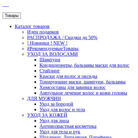
SEO
Товары
Каталог
товаров
Идеи подарков
РАСПРОДАЖА / Скидки до 50%
! Новинки ! NEW !
#РекомендуемыеТовары
УХОД ЗА ВОЛОСАМИ
Шампуни
Кондиционеры, бальзамы маски для волос
Стайлинг
Краски для волос и оксиды
Тонирующие маски, шампуни, бальзамы
Химсоставы для завивки волос
Ампульное лечение волос и кожи головы
ДЛЯ МУЖЧИН
Уход за бородой
Уход для волос и тела
УХОД ЗА КОЖЕЙ
Уход для лица
Антивозрастная косметика
Уход для тела и рук
Шугаринг, Депиляция, Парафины