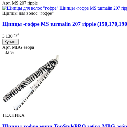
Арт. MS 207 ripple
Щипцы для волос "гофре"
Щипцы -гофре MS turmalin 207 ripple (150,170,190
руб.-
3 130
Купить
Арт. MBG-зебра
- 32 %
ТЕХНИКА
Щипцы-гофре мини TopStylePRO зебра MBG-зеб