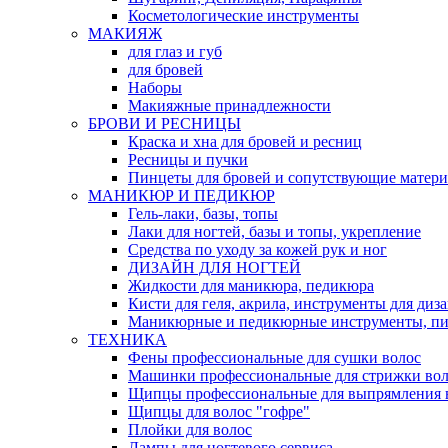
Косметологические инструменты
МАКИЯЖ
для глаз и губ
для бровей
Наборы
Макияжные принадлежности
БРОВИ И РЕСНИЦЫ
Краска и хна для бровей и ресниц
Ресницы и пучки
Пинцеты для бровей и сопутствующие матер
МАНИКЮР И ПЕДИКЮР
Гель-лаки, базы, топы
Лаки для ногтей, базы и топы, укрепление
Средства по уходу за кожей рук и ног
ДИЗАЙН ДЛЯ НОГТЕЙ
Жидкости для маникюра, педикюра
Кисти для геля, акрила, инструменты для диз
Маникюрные и педикюрные инструменты, п
ТЕХНИКА
Фены профессиональные для сушки волос
Машинки профессиональные для стрижки вол
Щипцы профессиональные для выпрямления 
Щипцы для волос "гофре"
Плойки для волос
Лампы для ногтевого сервиса