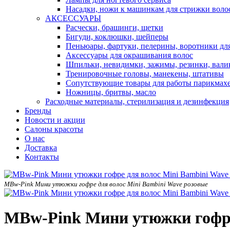
Насадки, ножи к машинкам для стрижки воло
АКСЕССУАРЫ
Расчески, брашинги, щетки
Бигуди, коклюшки, шейперы
Пеньюары, фартуки, пелерины, воротники дл
Аксессуары для окрашивания волос
Шпильки, невидимки, зажимы, резинки, вали
Тренировочные головы, манекены, штативы
Сопутствующие товары для работы парикмах
Ножницы, бритвы, масло
Расходные материалы, стерилизация и дезинфекция
Бренды
Новости и акции
Салоны красоты
О нас
Доставка
Контакты
MBw-Pink Мини утюжки гофре для волос Mini Bambini Wave розовые
MBw-Pink Мини утюжки гофре