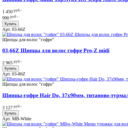
руб.-
1 450
руб.-
990
Купить
Арт. 03-66Z
Щипцы для волос "гофре"
03-66Z Щипцы для волос гофре Pro-Z midi
руб.-
2 965
Купить
Арт. 03-86Z
Щипцы для волос "гофре"
Щипцы-гофре Hair Do, 37х90мм, титаново-турма
руб.-
3 127
Купить
Арт. MB-White