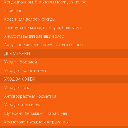
Маникюрное копытце Metzger от Metzger
Кондиционеры, бальзамы маски для волос
Маникюрное копытце Metzger
Стайлинг
Краски для волос и оксиды
Тонирующие маски, шампуни, бальзамы
Химсоставы для завивки волос
р.-
95
Ампульное лечение волос и кожи головы
ДЛЯ МУЖЧИН
Нет в наличии
Уход за бородой
Уход для волос и тела
В закладки
Как оплатить? Как получить?
УХОД ЗА КОЖЕЙ
Уход для лица
Копытце для маникюра
- пушер, которым отодвигают
Антивозрастная косметика
кутикулу с ногтевой пластины. Специальный инструмент вполне
заменяет апельсиновую палочку. Удобный в работе. Стальной
Уход для тела и рук
материал можно дезинфицировать в специальных средствах,
Шугаринг, Депиляция, Парафины
что значительно увеличивает срок использования
инструмента.
Косметологические инструменты
Код:
8475336