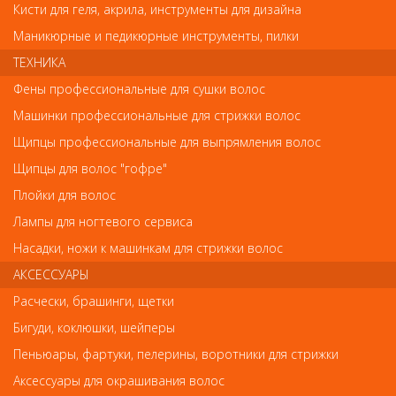
Кисти для геля, акрила, инструменты для дизайна
Маникюрные и педикюрные инструменты, пилки
ТЕХНИКА
Обратите внимание
Фены профессиональные для сушки волос
Внешний вид товара «Маникюрное копытце Metzger» может
Машинки профессиональные для стрижки волос
отличаться от фотографий на сайте. Несовпадение внешнего
вида и комплектности реального товара с фотографиями и
Щипцы профессиональные для выпрямления волос
описанием на сайте не является показателем ненадлежащего
качества товара.
Щипцы для волос "гофре"
Плойки для волос
Так же советуем посмотреть
Лампы для ногтевого сервиса
Насадки, ножи к машинкам для стрижки волос
Арт. PNEC-306-D
АКСЕССУАРЫ
Расчески, брашинги, щетки
Бигуди, коклюшки, шейперы
Пеньюары, фартуки, пелерины, воротники для стрижки
Аксессуары для окрашивания волос