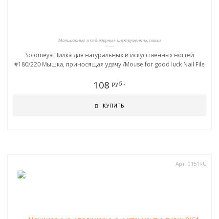
Маникюрные и педикюрные инструменты, пилки
Solomeya Пилка для натуральных и искусственных ногтей
#180/220 Мышка, приносящая удачу /Mouse for good luck Nail File
108
руб.-
КУПИТЬ
Арт. 0151RU