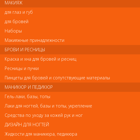
МАКИЯЖ
для глаз и губ
для бровей
Отзывы
Наборы
Макияжные принадлежности
Ваш отзыв станет первым
БРОВИ И РЕСНИЦЫ
Напишите свой отзыв
Краска и хна для бровей и ресниц
Ресницы и пучки
Комментарий
Пинцеты для бровей и сопутствующие материалы
МАНИКЮР И ПЕДИКЮР
Гель-лаки, базы, топы
Имя
Лаки для ногтей, базы и топы, укрепление
Средства по уходу за кожей рук и ног
ДИЗАЙН ДЛЯ НОГТЕЙ
Код
Жидкости для маникюра, педикюра