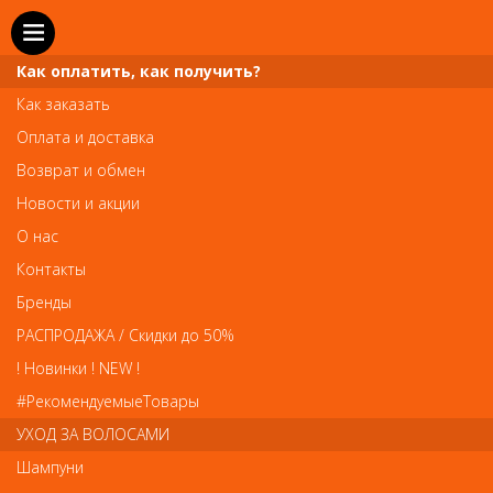
Как оплатить, как получить?
Как заказать
Оплата и доставка
Телефон и WhatsApp: пн-вс с 10 до 21
Возврат и обмен
211-00-71
+7 (981)
Новости и акции
Справочная служба: пн-пт с 10 до 18
О нас
608-95-00
+7 (812)
Контакты
Вопросы по заказам: zakaz@prai-spb.ru
Бренды
Общие вопросы: info@prai-spb.ru
РАСПРОДАЖА / Скидки до 50%
SEO
! Новинки ! NEW !
Това
#РекомендуемыеТовары
УХОД ЗА ВОЛОСАМИ
Шампуни