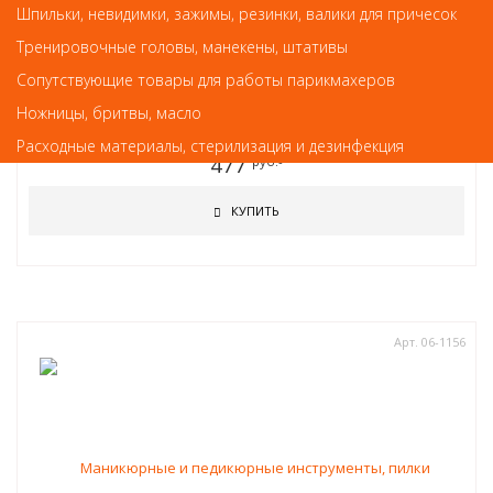
Шпильки, невидимки, зажимы, резинки, валики для причесок
Тренировочные головы, манекены, штативы
Маникюрные и педикюрные инструменты, пилки
Сопутствующие товары для работы парикмахеров
Кусачки для кутикулы Scharfen Edge PNEC-306-D (9 мм)-LJ (матовые)
Ножницы, бритвы, масло
Расходные материалы, стерилизация и дезинфекция
477
руб.-
КУПИТЬ
Арт. 06-1156