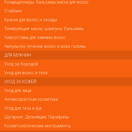
Кондиционеры, бальзамы маски для волос
Стайлинг
Краски для волос и оксиды
Тонирующие маски, шампуни, бальзамы
Лонда Шампунь для объма Impressive Volume 250мл
Лонда Шампунь для объма Impressive Volume
Химсоставы для завивки волос
250мл
Ампульное лечение волос и кожи головы
Арт.
81524942
ДЛЯ МУЖЧИН
Уход за бородой
Уход для волос и тела
р.-
527
УХОД ЗА КОЖЕЙ
Уход для лица
Нет в наличии
Антивозрастная косметика
Уход для тела и рук
В закладки
Как оплатить? Как получить?
Шугаринг, Депиляция, Парафины
Косметологические инструменты
Шампунь для придания объёма Londa Professional