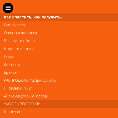
Как оплатить, как получить?
Как заказать
Оплата и доставка
Возврат и обмен
Новости и акции
О нас
Телефон и WhatsApp: пн-вс с 10 до 21
Контакты
211-00-71
+7 (981)
Бренды
Справочная служба: пн-пт с 10 до 18
РАСПРОДАЖА / Скидки до 50%
608-95-00
+7 (812)
! Новинки ! NEW !
Вопросы по заказам: zakaz@prai-spb.ru
#РекомендуемыеТовары
Общие вопросы: info@prai-spb.ru
УХОД ЗА ВОЛОСАМИ
SEO
Шампуни
То