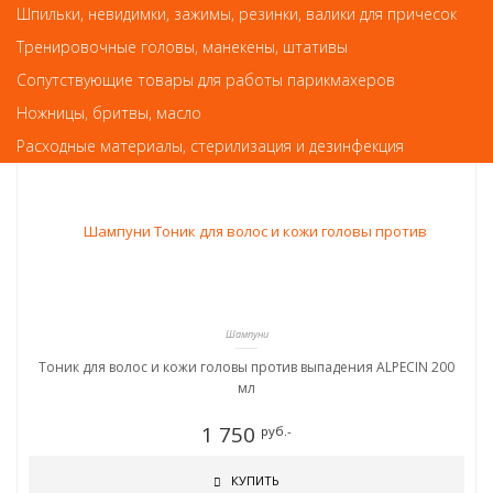
Шпильки, невидимки, зажимы, резинки, валики для причесок
Так же советуем посмотреть
Тренировочные головы, манекены, штативы
Сопутствующие товары для работы парикмахеров
Ножницы, бритвы, масло
Расходные материалы, стерилизация и дезинфекция
Шампуни
Тоник для волос и кожи головы против выпадения ALPECIN 200
мл
1 750
руб.-
КУПИТЬ