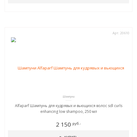
Арт. 20610
Шампуни
Alfaparf Шампунь для кудрявых и вьющихся волос sdl curls
enhancing low shampoo, 250 мл
2 150
руб.-