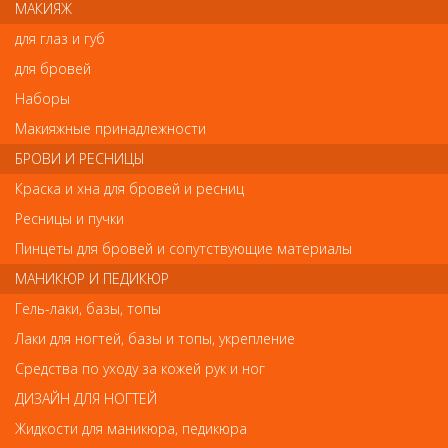
МАКИЯЖ
увеличивает объем тонких волос и делает их заметно более
пышными.
для глаз и губ
Состав:
на принципе микрокапсулы.
для бровей
Как действует:
Наборы
Формула шампуня для придания объёма Londa Impressive
Макияжные принадлежности
Volume Shampoo была основана на принципе микрокапсулы,
который позволяет «блокировать» влагу внутри волос.
БРОВИ И РЕСНИЦЫ
Результат:
после использования шампуня не только
Краска и хна для бровей и ресниц
становятся более объемными, но и легче расчесываются.
Ресницы и пучки
Как применять:
шампунь Лонда для тонких волос с
экстрактами лимонника и бамбука необходимо нанести на
Пинцеты для бровей и сопутствующие материалы
волосы и смыть.
МАНИКЮР И ПЕДИКЮР
Гель-лаки, базы, топы
Отзывы
Лаки для ногтей, базы и топы, укрепление
Средства по уходу за кожей рук и ног
Ваш отзыв станет первым
ДИЗАЙН ДЛЯ НОГТЕЙ
Напишите свой отзыв
Жидкости для маникюра, педикюра