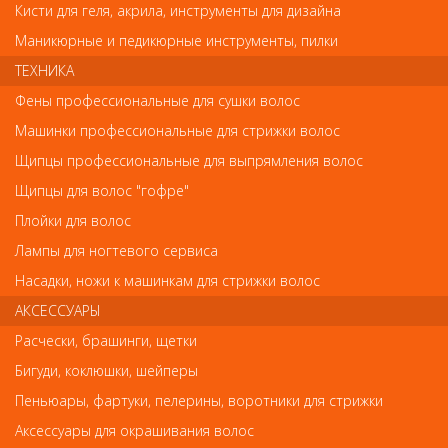
Кисти для геля, акрила, инструменты для дизайна
Комментарий
Маникюрные и педикюрные инструменты, пилки
ТЕХНИКА
Фены профессиональные для сушки волос
Имя
Машинки профессиональные для стрижки волос
Щипцы профессиональные для выпрямления волос
Щипцы для волос "гофре"
Код
Плойки для волос
Лампы для ногтевого сервиса
Насадки, ножи к машинкам для стрижки волос
АКСЕССУАРЫ
Обратите внимание
Расчески, брашинги, щетки
Внешний вид товара «Лонда Шампунь для объма Impressive
Бигуди, коклюшки, шейперы
Volume 250мл» может отличаться от фотографий на сайте.
Несовпадение внешнего вида и комплектности реального
Пеньюары, фартуки, пелерины, воротники для стрижки
товара с фотографиями и описанием на сайте не является
Аксессуары для окрашивания волос
показателем ненадлежащего качества товара.