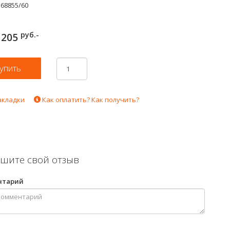
568855/60
руб.-
205
акладки
Как оплатить? Как получить?
шите свой отзыв
нтарий