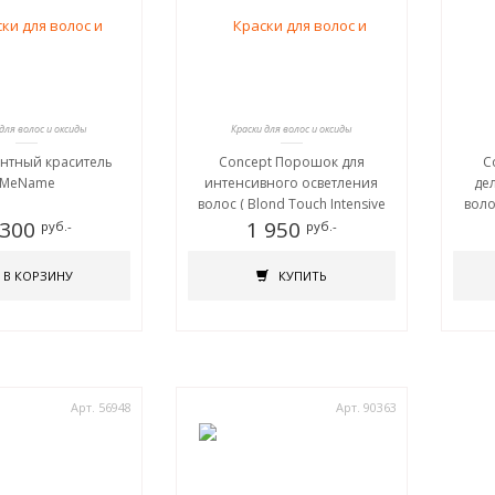
 для волос и оксиды
Краски для волос и оксиды
нтный краситель
Concept Порошок для
C
MeName
интенсивного осветления
де
волос ( Blond Touch Intensive
воло
 300
White lightening powder ) PURE
1 950
light
руб.-
руб.-
WHITE, 500 гр.
В КОРЗИНУ
КУПИТЬ
Арт. 56948
Арт. 90363