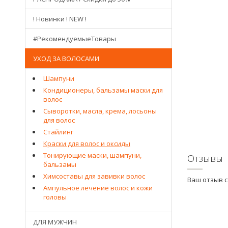
! Новинки ! NEW !
#РекомендуемыеТовары
УХОД ЗА ВОЛОСАМИ
Шампуни
Кондиционеры, бальзамы маски для
волос
Сыворотки, масла, крема, лосьоны
для волос
Стайлинг
Краски для волос и оксиды
Тонирующие маски, шампуни,
Отзывы
бальзамы
Химсоставы для завивки волос
Ваш отзыв 
Ампульное лечение волос и кожи
головы
ДЛЯ МУЖЧИН