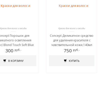
Краски для волос и оксиды
Краски для волос и оксиды
oncept Порошок для
Concept Деликатное средство
ликатного осветления
для удаления красителя с
с( Blond Touch Soft Blue
чувствительной кожи,140мл
ening powder ) PURE WHITE
300
750
руб.-
руб.-
В КОРЗИНУ
КУПИТЬ