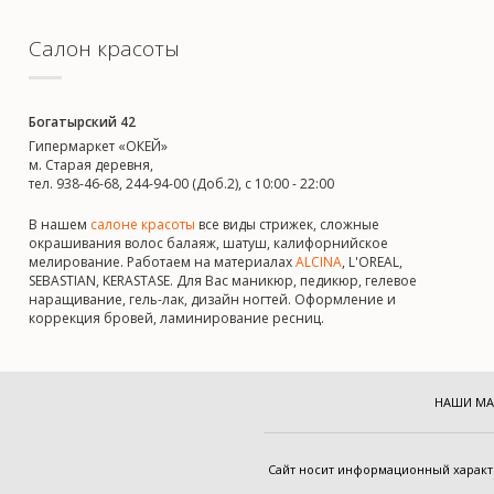
Салон красоты
Богатырский 42
Гипермаркет «ОКЕЙ»
м. Старая деревня,
тел. 938-46-68, 244-94-00 (Доб.2), c 10:00 - 22:00
В нашем
салоне красоты
все виды стрижек, сложные
окрашивания волос балаяж, шатуш, калифорнийское
мелирование. Работаем на материалах
ALCINA
, L'OREAL,
SEBASTIAN, KERASTASE. Для Вас маникюр, педикюр, гелевое
наращивание, гель-лак, дизайн ногтей. Оформление и
коррекция бровей, ламинирование ресниц.
НАШИ МА
Cайт носит информационный харак