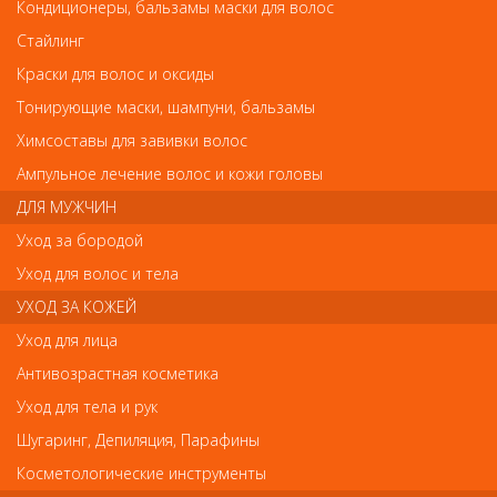
Кондиционеры, бальзамы маски для волос
Стайлинг
Краски для волос и оксиды
Тонирующие маски, шампуни, бальзамы
Лонда Кондиционер для поврежденных волос Visible Repai 1000мл
Лонда Кондиционер для поврежденных
Химсоставы для завивки волос
волос Visible Repai 1000мл
Ампульное лечение волос и кожи головы
ДЛЯ МУЖЧИН
Арт.
81524956
Уход за бородой
Уход для волос и тела
УХОД ЗА КОЖЕЙ
р.-
1 710
Уход для лица
Антивозрастная косметика
Нет в наличии
Уход для тела и рук
Шугаринг, Депиляция, Парафины
В закладки
Как оплатить? Как получить?
Косметологические инструменты