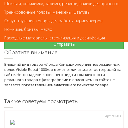
Шпильки, невидимки, зажимы, резинки, валики для причесок
Тренировочные головы, манекены, штативы
Код
Сопутствующие товары для работы парикмахеров
Ножницы, бритвы, масло
Расходные материалы, стерилизация и дезинфекция
Обратите внимание
Внешний вид товара «Лонда Кондиционер для поврежденных
волос Visible Repai 1000мл» может отличаться от фотографий на
сайте. Несовпадение внешнего вида и комплектности
реального товара с фотографиями и описанием на сайте не
является показателем ненадлежащего качества товара.
Так же советуем посмотреть
Арт. 90783