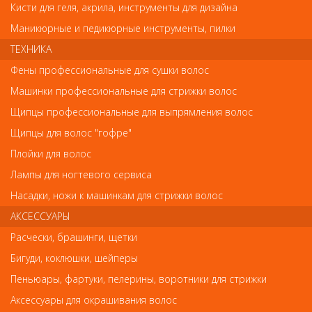
Кисти для геля, акрила, инструменты для дизайна
Способ применения.
Маникюрные и педикюрные инструменты, пилки
Нанесите необходимое количество кондиционера Londa
Londacare Visible Repair на влажные волосы, равномерно
ТЕХНИКА
распределите по всей длине мягкими массирующими
Фены профессиональные для сушки волос
движениями, после чего тщательно промойте волосы теплой
водой.
Машинки профессиональные для стрижки волос
Щипцы профессиональные для выпрямления волос
Щипцы для волос "гофре"
Отзывы
Плойки для волос
Ваш отзыв станет первым
Лампы для ногтевого сервиса
Насадки, ножи к машинкам для стрижки волос
Напишите свой отзыв
АКСЕССУАРЫ
Комментарий
Расчески, брашинги, щетки
Бигуди, коклюшки, шейперы
Пеньюары, фартуки, пелерины, воротники для стрижки
Имя
Аксессуары для окрашивания волос