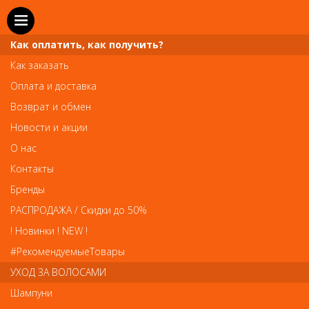
Как оплатить, как получить?
Как заказать
Оплата и доставка
Возврат и обмен
Новости и акции
О нас
Телефон и WhatsApp: пн-вс с 10 до 21
Контакты
211-00-71
+7 (981)
Бренды
Справочная служба: пн-пт с 10 до 18
РАСПРОДАЖА / Скидки до 50%
608-95-00
+7 (812)
! Новинки ! NEW !
Вопросы по заказам: zakaz@prai-spb.ru
#РекомендуемыеТовары
Общие вопросы: info@prai-spb.ru
УХОД ЗА ВОЛОСАМИ
SEO
Шампуни
То