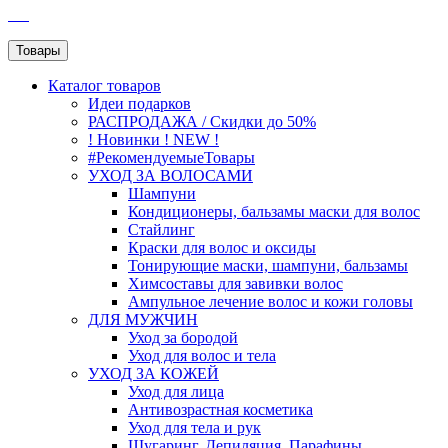
SEO
Товары
Каталог
товаров
Идеи подарков
РАСПРОДАЖА / Скидки до 50%
! Новинки ! NEW !
#РекомендуемыеТовары
УХОД ЗА ВОЛОСАМИ
Шампуни
Кондиционеры, бальзамы маски для волос
Стайлинг
Краски для волос и оксиды
Тонирующие маски, шампуни, бальзамы
Химсоставы для завивки волос
Ампульное лечение волос и кожи головы
ДЛЯ МУЖЧИН
Уход за бородой
Уход для волос и тела
УХОД ЗА КОЖЕЙ
Уход для лица
Антивозрастная косметика
Уход для тела и рук
Шугаринг, Депиляция, Парафины