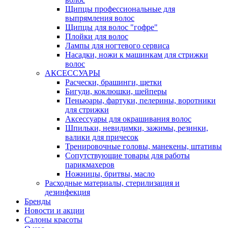
Щипцы профессиональные для
выпрямления волос
Щипцы для волос "гофре"
Плойки для волос
Лампы для ногтевого сервиса
Насадки, ножи к машинкам для стрижки
волос
АКСЕССУАРЫ
Расчески, брашинги, щетки
Бигуди, коклюшки, шейперы
Пеньюары, фартуки, пелерины, воротники
для стрижки
Аксессуары для окрашивания волос
Шпильки, невидимки, зажимы, резинки,
валики для причесок
Тренировочные головы, манекены, штативы
Сопутствующие товары для работы
парикмахеров
Ножницы, бритвы, масло
Расходные материалы, стерилизация и
дезинфекция
Бренды
Новости и акции
Салоны красоты