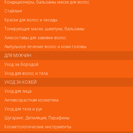
Кутрин Sensitive Vieno Многофункциональный спрей 200мл
Кондиционеры, бальзамы маски для волос
Кутрин Sensitive Vieno
Стайлинг
Многофункциональный спрей 200мл
Краски для волос и оксиды
Арт.
12827
Тонирующие маски, шампуни, бальзамы
Химсоставы для завивки волос
Ампульное лечение волос и кожи головы
р.-
980
ДЛЯ МУЖЧИН
Уход за бородой
Нет в наличии
Уход для волос и тела
УХОД ЗА КОЖЕЙ
В закладки
Как оплатить? Как получить?
Уход для лица
Антивозрастная косметика
Придает естественный объем, текстуру и блеск волосам.
Уход для тела и рук
Подходит как для создания естественных, так и изысканных
образов. Помогает защитить волосы от факторов внешней
Шугаринг, Депиляция, Парафины
среды. Разработан для тонких волос и чувствительной кожи
головы.
Косметологические инструменты