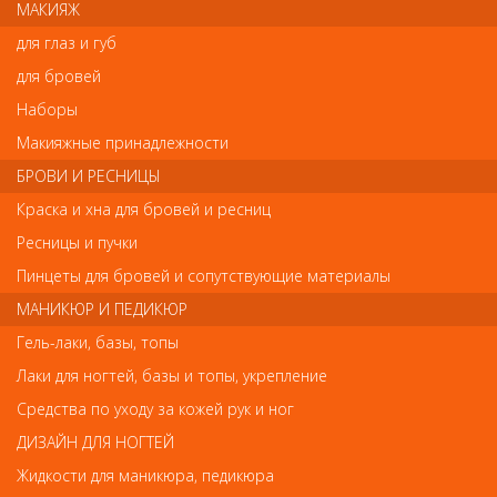
МАКИЯЖ
для глаз и губ
Отзывы
для бровей
Ваш отзыв станет первым
Наборы
Макияжные принадлежности
Напишите свой отзыв
БРОВИ И РЕСНИЦЫ
Комментарий
Краска и хна для бровей и ресниц
Ресницы и пучки
Пинцеты для бровей и сопутствующие материалы
Имя
МАНИКЮР И ПЕДИКЮР
Гель-лаки, базы, топы
Лаки для ногтей, базы и топы, укрепление
Код
Средства по уходу за кожей рук и ног
ДИЗАЙН ДЛЯ НОГТЕЙ
Жидкости для маникюра, педикюра