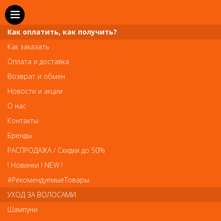
Как оплатить, как получить?
Как заказать
Оплата и доставка
Телефон и WhatsApp: пн-вс с 10 до 21
Возврат и обмен
211-00-71
+7 (981)
Новости и акции
Справочная служба: пн-пт с 10 до 18
О нас
608-95-00
+7 (812)
Контакты
Вопросы по заказам: zakaz@prai-spb.ru
Бренды
Общие вопросы: info@prai-spb.ru
РАСПРОДАЖА / Скидки до 50%
SEO
! Новинки ! NEW !
Това
#РекомендуемыеТовары
УХОД ЗА ВОЛОСАМИ
Шампуни