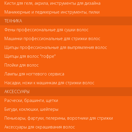
Кисти для геля, акрила, инструменты для дизайна
Обратите внимание
Маникюрные и педикюрные инструменты, пилки
ТЕХНИКА
Внешний вид товара «Кутрин Sensitive Vieno
Многофункциональный спрей 200мл» может отличаться от
Фены профессиональные для сушки волос
фотографий на сайте. Несовпадение внешнего вида и
Машинки профессиональные для стрижки волос
комплектности реального товара с фотографиями и описанием
на сайте не является показателем ненадлежащего качества
Щипцы профессиональные для выпрямления волос
товара.
Щипцы для волос "гофре"
Плойки для волос
Так же советуем посмотреть
Лампы для ногтевого сервиса
Арт. 93135
Насадки, ножи к машинкам для стрижки волос
АКСЕССУАРЫ
Расчески, брашинги, щетки
Бигуди, коклюшки, шейперы
Пеньюары, фартуки, пелерины, воротники для стрижки
Аксессуары для окрашивания волос