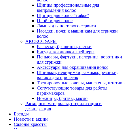
Щипцы профессиональные для
выпрямления волос
Щипцы для волос "гофре"
Плойки для волос
Лампы для ногтевого сервиса
Насадки, ножи к машинкам для стрижки
волос
АКСЕССУАРЫ
Расчески, брашинги, щетки
Бигуди, коклюшки, шейперы
Пеньюары, фартуки, пелерины, воротники
для стрижки
Аксессуары для окрашивания волос
Шпильки, невидимки, зажимы, резинки,
валики для причесок
Тренировочные головы, манекены, штативы
Сопутствующие товары для работы
парикмахеров
Ножницы, бритвы, масло
Расходные материалы, стерилизация и
дезинфекция
Бренды
Новости и акции
Салоны красоты