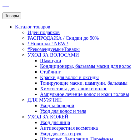
SEO
Товары
Каталог
товаров
Идеи подарков
РАСПРОДАЖА / Скидки до 50%
! Новинки ! NEW !
#РекомендуемыеТовары
УХОД ЗА ВОЛОСАМИ
Шампуни
Кондиционеры, бальзамы маски для волос
Стайлинг
Краски для волос и оксиды
Тонирующие маски, шампуни, бальзамы
Химсоставы для завивки волос
Ампульное лечение волос и кожи головы
ДЛЯ МУЖЧИН
Уход за бородой
Уход для волос и тела
УХОД ЗА КОЖЕЙ
Уход для лица
Антивозрастная косметика
Уход для тела и рук
Шугаринг, Депиляция, Парафины