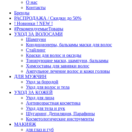
О нас
Контакты
Бренды
РАСПРОДАЖА / Скидки до 50%
! Новинки ! NEW !
#РекомендуемыеТовары
УХОД ЗА ВОЛОСАМИ
Шампуни
Кондиционеры, бальзамы маски для волос
Стайлинг
Краски для волос и оксиды
Тонирующие маски, шампуни, бальзамы
Химсоставы для завивки волос
Ампульное лечение волос и кожи головы
ДЛЯ МУЖЧИН
Уход за бородой
Уход для волос и тела
УХОД ЗА КОЖЕЙ
Уход для лица
Антивозрастная косметика
Уход для тела и рук
Шугаринг, Депиляция, Парафины
Косметологические инструменты
МАКИЯЖ
для глаз и губ