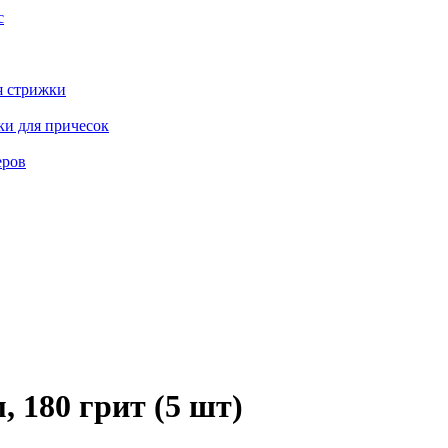
с
я стрижки
ки для причесок
еров
 180 грит (5 шт)