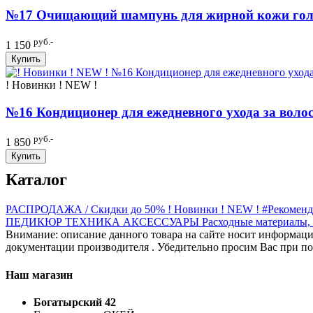
№17 Очищающий шампунь для жирной кожи голов
руб.-
1 150
Купить
! Новинки ! NEW !
№16 Кондиционер для ежедневного ухода за волоса
руб.-
1 850
Купить
Каталог
РАСПРОДАЖА / Скидки до 50%
! Новинки ! NEW !
#Рекомен
ПЕДИКЮР
ТЕХНИКА
АКСЕССУАРЫ
Расходные материалы,
Внимание: описание данного товара на сайте носит информацио
документации производителя . Убедительно просим Вас при пок
Наш магазин
Богатырский 42