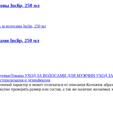
ы Inclip, 250 мл
ми Inclip, 250 мл
дуемыеТовары
УХОД ЗА ВОЛОСАМИ
ДЛЯ МУЖЧИН
УХОД З
 стерилизация и дезинфекция
нный характер и может отличаться от описания Колпачок абрази
упке проверять размер или состав, а так же наличие желаемых 