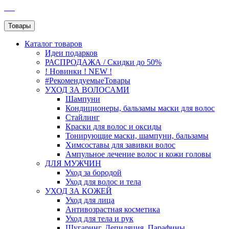
SEO
Товары
Каталог
товаров
Идеи подарков
РАСПРОДАЖА / Скидки до 50%
! Новинки ! NEW !
#РекомендуемыеТовары
УХОД ЗА ВОЛОСАМИ
Шампуни
Кондиционеры, бальзамы маски для волос
Стайлинг
Краски для волос и оксиды
Тонирующие маски, шампуни, бальзамы
Химсоставы для завивки волос
Ампульное лечение волос и кожи головы
ДЛЯ МУЖЧИН
Уход за бородой
Уход для волос и тела
УХОД ЗА КОЖЕЙ
Уход для лица
Антивозрастная косметика
Уход для тела и рук
Шугаринг, Депиляция, Парафины