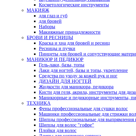
Косметологические инструменты
МАКИЯЖ
для глаз и губ
для бровей
Наборы
Макияжные принадлежности
БРОВИ И РЕСНИЦЫ
Краска и хна для бровей и ресниц
Ресницы и пучки
Пинцеты для бровей и сопутствующие матер
МАНИКЮР И ПЕДИКЮР
Гель-лаки, базы, топы
Лаки для ногтей, базы и топы, укрепление
Средства по уходу за кожей рук и ног
ДИЗАЙН ДЛЯ НОГТЕЙ
Жидкости для маникюра, педикюра
Кисти для геля, акрила, инструменты для диз
Маникюрные и педикюрные инструменты, п
ТЕХНИКА
Фены профессиональные для сушки волос
Машинки профессиональные для стрижки вол
Щипцы профессиональные для выпрямления 
Щипцы для волос "гофре"
Плойки для волос
Лампы для ногтевого сервиса