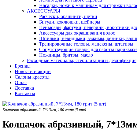
Насадки, ножи к машинкам для стрижки воло
АКСЕССУАРЫ
Расчески, брашинги, щетки
Бигуди, коклюшки, шейперы
Пеньюары, фартуки, пелерины, воротники дл
Аксессуары для окрашивания волос
Шпильки, невидимки, зажимы, резинки, вали
Тренировочные головы, манекены, штативы
Сопутствующие товары для работы парикмах
Ножницы, бритвы, масло
Расходные материалы, стерилизация и дезинфекция
Бренды
Новости и акции
Салоны красоты
О нас
Доставка
Контакты
Колпачок абразивный, 7*13мм, 180 грит (5 шт)
Колпачок абразивный, 7*13мм,