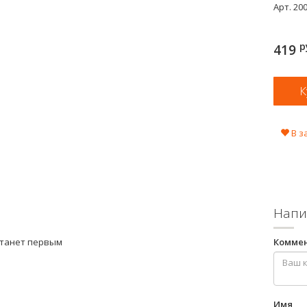
Арт.
20
р
419
В з
Напи
станет первым
Комме
Имя