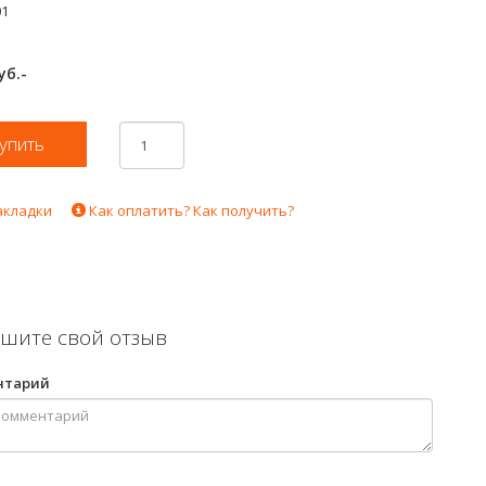
01
уб.-
акладки
Как оплатить? Как получить?
шите свой отзыв
нтарий