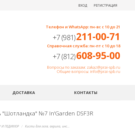
ВХОД
РЕГИСТРАЦИЯ
Телефон и WhatsApp: пн-вс с 10 до 21
211-00-71
+7 (981)
Справочная служба: пн-пт с 10 до 18
608-95-00
+7 (812)
Вопросы по заказам: zakaz@prai-spb.ru
Общие вопросы: info@prai-spb.ru
SEO
ДОСТАВКА
КОНТАКТЫ
ь "Шотландка" №7 In'Garden DSF3R
 И ПЕДИКЮР
Кисти для геля, акрила, инструменты для дизайна