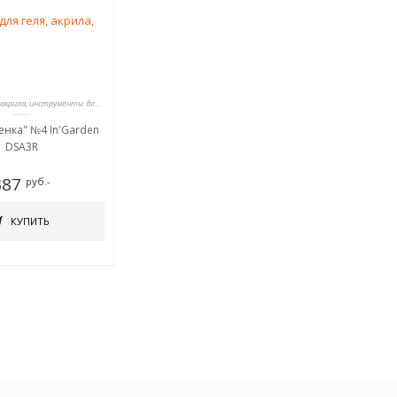
Кисти для геля, акрила, инструменты для дизайна
енка" №4 In'Garden
DSA3R
387
руб.-
КУПИТЬ