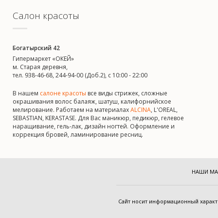
Салон красоты
Богатырский 42
Гипермаркет «ОКЕЙ»
м. Старая деревня,
тел. 938-46-68, 244-94-00 (Доб.2), c 10:00 - 22:00
В нашем
салоне красоты
все виды стрижек, сложные
окрашивания волос балаяж, шатуш, калифорнийское
мелирование. Работаем на материалах
ALCINA
, L'OREAL,
SEBASTIAN, KERASTASE. Для Вас маникюр, педикюр, гелевое
наращивание, гель-лак, дизайн ногтей. Оформление и
коррекция бровей, ламинирование ресниц.
НАШИ МА
Cайт носит информационный харак