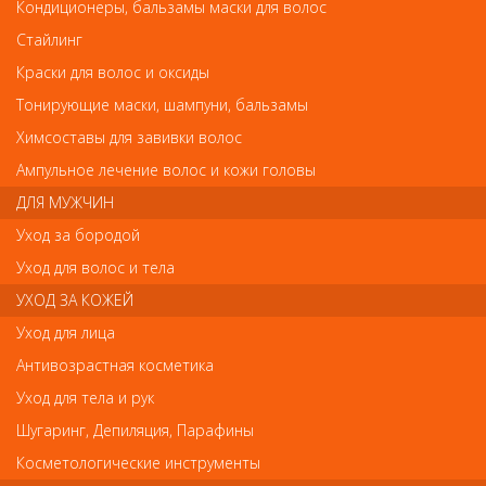
Кисть для дизайна №9 Detail S Synthetic ANR
Кондиционеры, бальзамы маски для волос
Кисть для дизайна №9 Detail S Synthetic ANR
Стайлинг
Арт.
Краски для волос и оксиды
0175
Тонирующие маски, шампуни, бальзамы
Химсоставы для завивки волос
р.-
77
Ампульное лечение волос и кожи головы
ДЛЯ МУЖЧИН
Нет в наличии
Уход за бородой
Уход для волос и тела
В закладки
Как оплатить? Как получить?
УХОД ЗА КОЖЕЙ
Уход для лица
Универсальная кисть из синтетического волокна для гелевого
Антивозрастная косметика
дизайна.
Уход для тела и рук
Шугаринг, Депиляция, Парафины
Отзывы
Косметологические инструменты