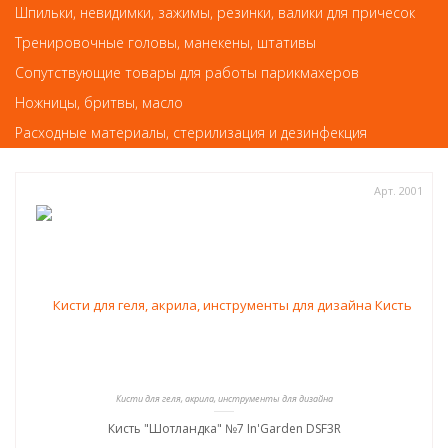
Шпильки, невидимки, зажимы, резинки, валики для причесок
387
руб.-
Тренировочные головы, манекены, штативы
Сопутствующие товары для работы парикмахеров
КУПИТЬ
Ножницы, бритвы, масло
Расходные материалы, стерилизация и дезинфекция
Арт. 2001
Кисти для геля, акрила, инструменты для дизайна
Кисть "Шотландка" №7 In'Garden DSF3R