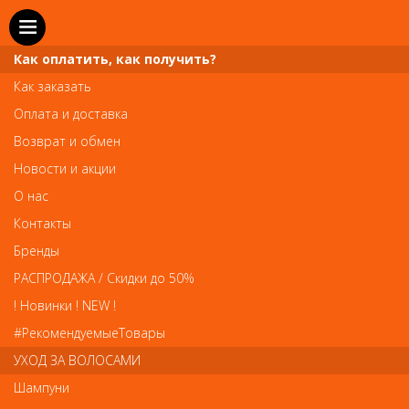
Как оплатить, как получить?
Как заказать
Оплата и доставка
Телефон и WhatsApp: пн-вс с 10 до 21
Возврат и обмен
211-00-71
+7 (981)
Новости и акции
Справочная служба: пн-пт с 10 до 18
О нас
608-95-00
+7 (812)
Контакты
Вопросы по заказам: zakaz@prai-spb.ru
Бренды
Общие вопросы: info@prai-spb.ru
РАСПРОДАЖА / Скидки до 50%
SEO
! Новинки ! NEW !
Това
#РекомендуемыеТовары
УХОД ЗА ВОЛОСАМИ
Шампуни