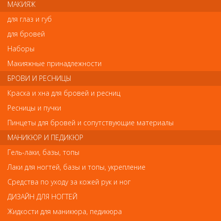
МАКИЯЖ
Ваш отзыв станет первым
для глаз и губ
Напишите свой отзыв
для бровей
Наборы
Комментарий
Макияжные принадлежности
БРОВИ И РЕСНИЦЫ
Краска и хна для бровей и ресниц
Имя
Ресницы и пучки
Пинцеты для бровей и сопутствующие материалы
МАНИКЮР И ПЕДИКЮР
Код
Гель-лаки, базы, топы
Лаки для ногтей, базы и топы, укрепление
Средства по уходу за кожей рук и ног
ДИЗАЙН ДЛЯ НОГТЕЙ
Обратите внимание
Жидкости для маникюра, педикюра
Внешний вид товара «Кисть для дизайна №9 Detail S Synthetic