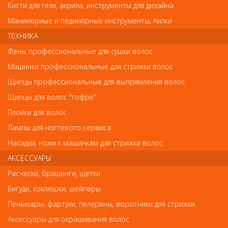
Кисти для геля, акрила, инструменты для дизайна
ANR» может отличаться от фотографий на сайте. Несовпадение
внешнего вида и комплектности реального товара с
Маникюрные и педикюрные инструменты, пилки
фотографиями и описанием на сайте не является показателем
ненадлежащего качества товара.
ТЕХНИКА
Фены профессиональные для сушки волос
Так же советуем посмотреть
Машинки профессиональные для стрижки волос
Щипцы профессиональные для выпрямления волос
Арт. 2002
Щипцы для волос "гофре"
Плойки для волос
Лампы для ногтевого сервиса
Насадки, ножи к машинкам для стрижки волос
АКСЕССУАРЫ
Расчески, брашинги, щетки
Бигуди, коклюшки, шейперы
Кисти для геля, акрила, инструменты для дизайна
Пеньюары, фартуки, пелерины, воротники для стрижки
Кисть "Лесенка" №4 In'Garden DSA3R
Аксессуары для окрашивания волос