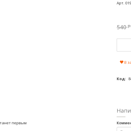
Арт.
01
р
540
В з
Код:
8
Напи
станет первым
Комме