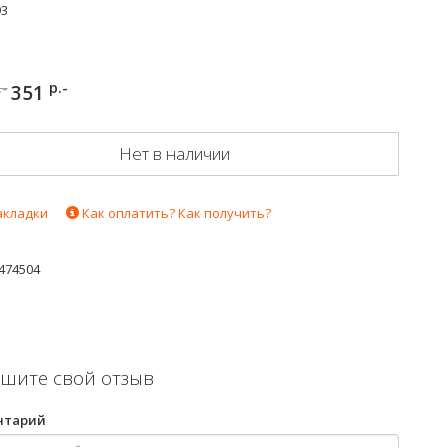
93
.-
р.-
351
Нет в наличии
акладки
Как оплатить? Как получить?
474504
шите свой отзыв
нтарий