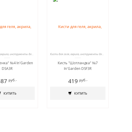
Кисти для геля, акрила, инструменты для дизайна
Кисти для геля, акрила, инструменты для дизайна
енка" №4 In'Garden
Кисть "Шотландка" №7
DSA3R
In'Garden DSF3R
387
419
руб.-
руб.-
КУПИТЬ
КУПИТЬ