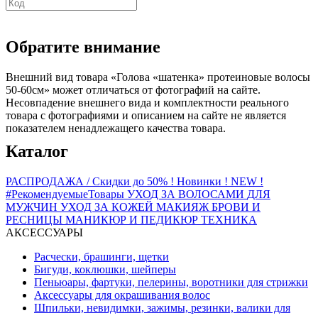
Обратите внимание
Внешний вид товара «Голова «шатенка» протеиновые волосы
50-60см» может отличаться от фотографий на сайте.
Несовпадение внешнего вида и комплектности реального
товара с фотографиями и описанием на сайте не является
показателем ненадлежащего качества товара.
Каталог
РАСПРОДАЖА / Скидки до 50%
! Новинки ! NEW !
#РекомендуемыеТовары
УХОД ЗА ВОЛОСАМИ
ДЛЯ
МУЖЧИН
УХОД ЗА КОЖЕЙ
МАКИЯЖ
БРОВИ И
РЕСНИЦЫ
МАНИКЮР И ПЕДИКЮР
ТЕХНИКА
АКСЕССУАРЫ
Расчески, брашинги, щетки
Бигуди, коклюшки, шейперы
Пеньюары, фартуки, пелерины, воротники для стрижки
Аксессуары для окрашивания волос
Шпильки, невидимки, зажимы, резинки, валики для