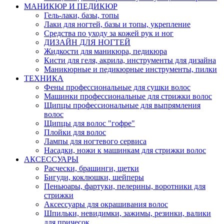
МАНИКЮР И ПЕДИКЮР
Гель-лаки, базы, топы
Лаки для ногтей, базы и топы, укрепление
Средства по уходу за кожей рук и ног
ДИЗАЙН ДЛЯ НОГТЕЙ
Жидкости для маникюра, педикюра
Кисти для геля, акрила, инструменты для дизайна
Маникюрные и педикюрные инструменты, пилки
ТЕХНИКА
Фены профессиональные для сушки волос
Машинки профессиональные для стрижки волос
Щипцы профессиональные для выпрямления
волос
Щипцы для волос "гофре"
Плойки для волос
Лампы для ногтевого сервиса
Насадки, ножи к машинкам для стрижки волос
АКСЕССУАРЫ
Расчески, брашинги, щетки
Бигуди, коклюшки, шейперы
Пеньюары, фартуки, пелерины, воротники для
стрижки
Аксессуары для окрашивания волос
Шпильки, невидимки, зажимы, резинки, валики
для причесок