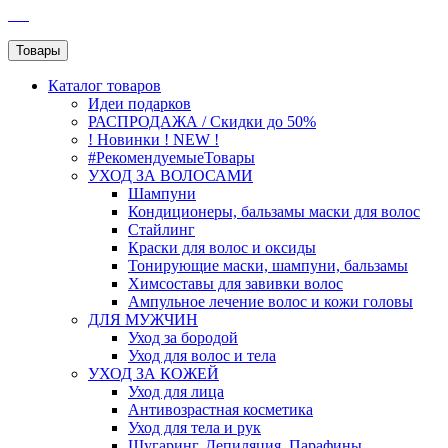
SEO
Товары
Каталог
товаров
Идеи подарков
РАСПРОДАЖА / Скидки до 50%
! Новинки ! NEW !
#РекомендуемыеТовары
УХОД ЗА ВОЛОСАМИ
Шампуни
Кондиционеры, бальзамы маски для волос
Стайлинг
Краски для волос и оксиды
Тонирующие маски, шампуни, бальзамы
Химсоставы для завивки волос
Ампульное лечение волос и кожи головы
ДЛЯ МУЖЧИН
Уход за бородой
Уход для волос и тела
УХОД ЗА КОЖЕЙ
Уход для лица
Антивозрастная косметика
Уход для тела и рук
Шугаринг, Депиляция, Парафины