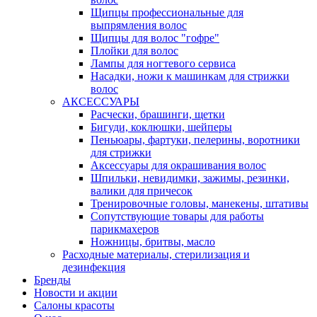
Щипцы профессиональные для
выпрямления волос
Щипцы для волос "гофре"
Плойки для волос
Лампы для ногтевого сервиса
Насадки, ножи к машинкам для стрижки
волос
АКСЕССУАРЫ
Расчески, брашинги, щетки
Бигуди, коклюшки, шейперы
Пеньюары, фартуки, пелерины, воротники
для стрижки
Аксессуары для окрашивания волос
Шпильки, невидимки, зажимы, резинки,
валики для причесок
Тренировочные головы, манекены, штативы
Сопутствующие товары для работы
парикмахеров
Ножницы, бритвы, масло
Расходные материалы, стерилизация и
дезинфекция
Бренды
Новости и акции
Салоны красоты