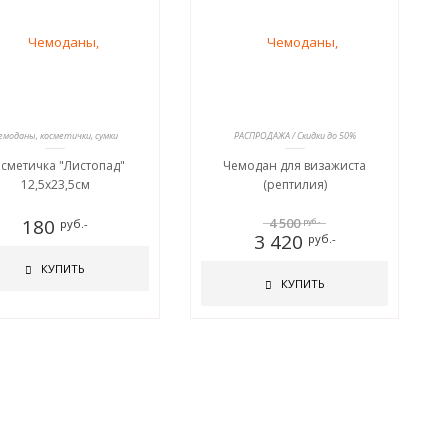
емоданы, косметички, сумки
РАСПРОДАЖА / Скидки до 50%
сметичка "Листопад"
Чемодан для визажиста
12,5х23,5см
(рептилия)
180
4 500
руб.-
руб.-
3 420
руб.-
КУПИТЬ
КУПИТЬ