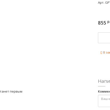
Арт.
GP
р
855
В за
Напи
станет первым
Комме