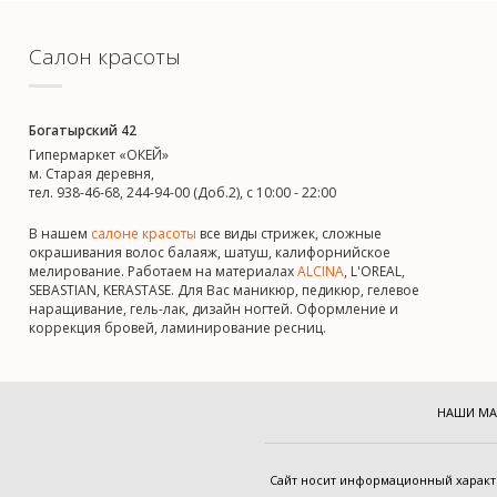
Салон красоты
Богатырский 42
Гипермаркет «ОКЕЙ»
м. Старая деревня,
тел. 938-46-68, 244-94-00 (Доб.2), c 10:00 - 22:00
В нашем
салоне красоты
все виды стрижек, сложные
окрашивания волос балаяж, шатуш, калифорнийское
мелирование. Работаем на материалах
ALCINA
, L'OREAL,
SEBASTIAN, KERASTASE. Для Вас маникюр, педикюр, гелевое
наращивание, гель-лак, дизайн ногтей. Оформление и
коррекция бровей, ламинирование ресниц.
НАШИ МА
Cайт носит информационный харак