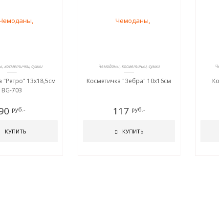
, косметички, сумки
Чемоданы, косметички, сумки
Ч
 "Ретро" 13х18,5см
Косметичка "Зебра" 10х16см
Ко
BG-703
90
117
руб.-
руб.-
КУПИТЬ
КУПИТЬ