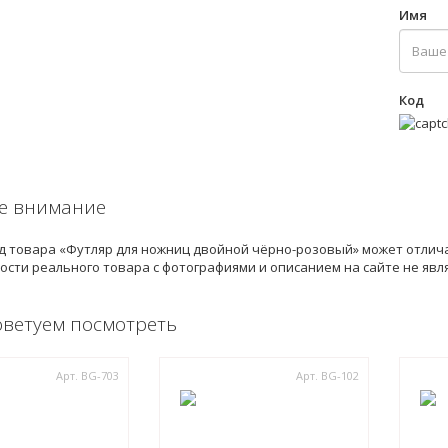
Имя
Код
е внимание
 товара «Футляр для ножниц двойной чёрно-розовый» может отлича
ости реального товара с фотографиями и описанием на сайте не яв
оветуем посмотреть
Арт. BG-703
Арт. BG-102