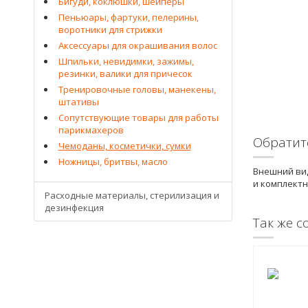
Бигуди, коклюшки, шейперы
Пеньюары, фартуки, пелерины,
воротники для стрижки
Аксессуары для окрашивания волос
Шпильки, невидимки, зажимы,
резинки, валики для причесок
Тренировочные головы, манекены,
штативы
Сопутствующие товары для работы
парикмахеров
Обратит
Чемоданы, косметички, сумки
Ножницы, бритвы, масло
Внешний вид
и комплектн
Расходные материалы, стерилизация и
дезинфекция
Так же с