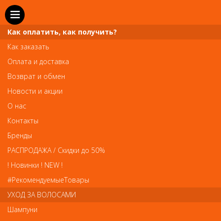
Как оплатить, как получить?
Как заказать
Оплата и доставка
Телефон и WhatsApp: пн-вс с 10 до 21
Возврат и обмен
211-00-71
+7 (981)
Новости и акции
Справочная служба: пн-пт с 10 до 18
О нас
608-95-00
+7 (812)
Контакты
Вопросы по заказам: zakaz@prai-spb.ru
Бренды
Общие вопросы: info@prai-spb.ru
РАСПРОДАЖА / Скидки до 50%
SEO
! Новинки ! NEW !
Това
#РекомендуемыеТовары
УХОД ЗА ВОЛОСАМИ
Шампуни