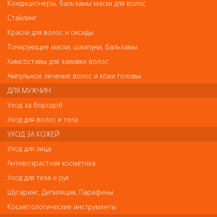
F004 Деваль Спонж для снятия макияжа большой (1шт)
Кондиционеры, бальзамы маски для волос
F004 Деваль Спонж для снятия макияжа
Стайлинг
большой (1шт)
Краски для волос и оксиды
Арт.
F004
Тонирующие маски, шампуни, бальзамы
Химсоставы для завивки волос
Ампульное лечение волос и кожи головы
р.-
54
ДЛЯ МУЖЧИН
Уход за бородой
Нет в наличии
Уход для волос и тела
УХОД ЗА КОЖЕЙ
В закладки
Как оплатить? Как получить?
Уход для лица
Антивозрастная косметика
Уход для тела и рук
Шугаринг, Депиляция, Парафины
Отзывы
Косметологические инструменты
Ваш отзыв станет первым