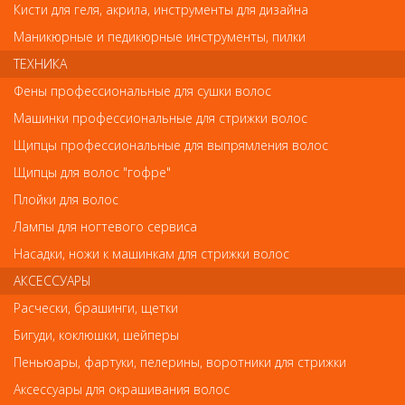
Кисти для геля, акрила, инструменты для дизайна
Несовпадение внешнего вида и комплектности реального
товара с фотографиями и описанием на сайте не является
Маникюрные и педикюрные инструменты, пилки
показателем ненадлежащего качества товара.
ТЕХНИКА
Фены профессиональные для сушки волос
Так же советуем посмотреть
Машинки профессиональные для стрижки волос
Щипцы профессиональные для выпрямления волос
Арт. 97023
Щипцы для волос "гофре"
Плойки для волос
Лампы для ногтевого сервиса
Насадки, ножи к машинкам для стрижки волос
АКСЕССУАРЫ
Расчески, брашинги, щетки
Макияжные принадлежности
Бигуди, коклюшки, шейперы
Limoni Губка косметическая для снятия макияжа
Пеньюары, фартуки, пелерины, воротники для стрижки
(круглая)целлюлоза
Аксессуары для окрашивания волос