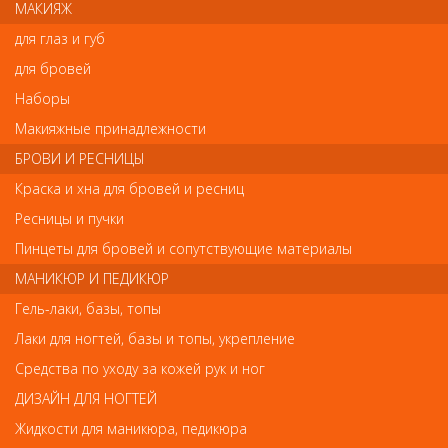
МАКИЯЖ
для глаз и губ
Напишите свой отзыв
для бровей
Комментарий
Наборы
Макияжные принадлежности
БРОВИ И РЕСНИЦЫ
Имя
Краска и хна для бровей и ресниц
Ресницы и пучки
Пинцеты для бровей и сопутствующие материалы
Код
МАНИКЮР И ПЕДИКЮР
Гель-лаки, базы, топы
Лаки для ногтей, базы и топы, укрепление
Средства по уходу за кожей рук и ног
Обратите внимание
ДИЗАЙН ДЛЯ НОГТЕЙ
Внешний вид товара «F004 Деваль Спонж для снятия макияжа
Жидкости для маникюра, педикюра
большой (1шт)» может отличаться от фотографий на сайте.