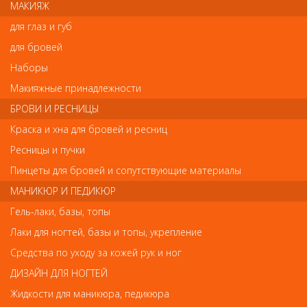
МАКИЯЖ
Type 4430 EL/3
Диаметр: 25 мм
для глаз и губ
Терморегулятор: есть, 4 цифровых положения (тонкие,
нормальные, густые и вьющиеся волосы)
для бровей
Рабочие поверхности: с керамическим покрытием
Наборы
Режимы работы: от 120 до 200°C
Время нагрева: меньше 1 минуты до максимальной
Макияжные принадлежности
температуры 200°C
Дополнительные особенности: электронный
БРОВИ И РЕСНИЦЫ
терморегулятор с цифровым дисплеем и визуальный
Краска и хна для бровей и ресниц
таймер времени работы
Напряжение: 220-240 В, 50-60 Гц
Ресницы и пучки
Мощность: 30 Вт
Сетевой провод: 2,8 м, вращающийся, круглый
Пинцеты для бровей и сопутствующие материалы
Цвет: красный
МАНИКЮР И ПЕДИКЮР
Страна-производитель:
завод Ermila в Германии
Гель-лаки, базы, топы
Лаки для ногтей, базы и топы, укрепление
Отзывы
Средства по уходу за кожей рук и ног
ДИЗАЙН ДЛЯ НОГТЕЙ
Ваш отзыв станет первым
Жидкости для маникюра, педикюра