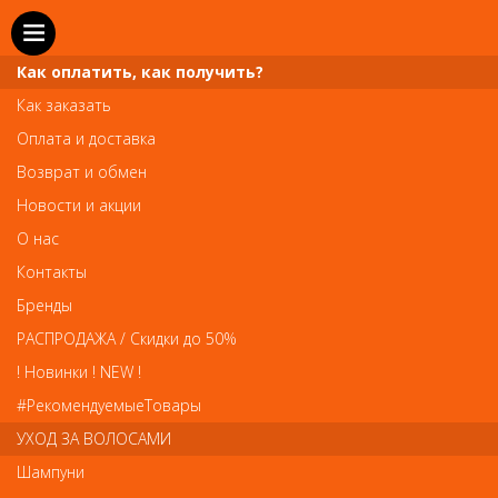
Как оплатить, как получить?
Как заказать
Оплата и доставка
Телефон и WhatsApp: пн-вс с 10 до 21
Возврат и обмен
211-00-71
+7 (981)
Новости и акции
Справочная служба: пн-пт с 10 до 18
О нас
608-95-00
+7 (812)
Контакты
Вопросы по заказам: zakaz@prai-spb.ru
Бренды
Общие вопросы: info@prai-spb.ru
РАСПРОДАЖА / Скидки до 50%
SEO
! Новинки ! NEW !
Това
#РекомендуемыеТовары
УХОД ЗА ВОЛОСАМИ
Шампуни