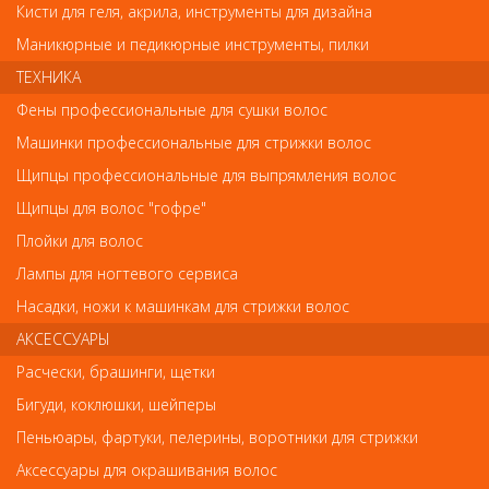
Напишите свой отзыв
Кисти для геля, акрила, инструменты для дизайна
Маникюрные и педикюрные инструменты, пилки
Комментарий
ТЕХНИКА
Фены профессиональные для сушки волос
Машинки профессиональные для стрижки волос
Имя
Щипцы профессиональные для выпрямления волос
Щипцы для волос "гофре"
Плойки для волос
Код
Лампы для ногтевого сервиса
Насадки, ножи к машинкам для стрижки волос
АКСЕССУАРЫ
Расчески, брашинги, щетки
Обратите внимание
Бигуди, коклюшки, шейперы
Внешний вид товара «Ermila Плойка керам. с терморегулятором
Пеньюары, фартуки, пелерины, воротники для стрижки
25мм Curlissima» может отличаться от фотографий на сайте.
Несовпадение внешнего вида и комплектности реального
Аксессуары для окрашивания волос