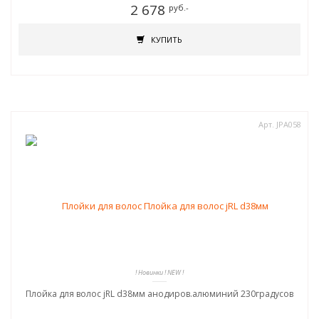
2 678
руб.-
КУПИТЬ
Арт. JPA058
! Новинки ! NEW !
Плойка для волос jRL d38мм анодиров.алюминий 230градусов