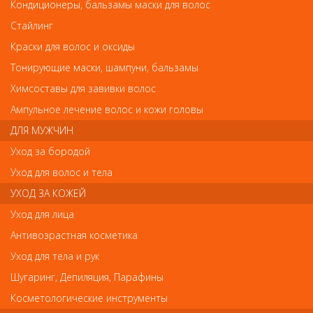
Ermila Плойка керам. с терморегулятором 25мм Curlissima
Кондиционеры, бальзамы маски для волос
Ermila Плойка керам. с терморегулятором
Стайлинг
25мм Curlissima
Краски для волос и оксиды
Арт.
4430-0041
Тонирующие маски, шампуни, бальзамы
Химсоставы для завивки волос
Ампульное лечение волос и кожи головы
р.-
3 222
ДЛЯ МУЖЧИН
Уход за бородой
Нет в наличии
Уход для волос и тела
УХОД ЗА КОЖЕЙ
В закладки
Как оплатить? Как получить?
Уход для лица
Антивозрастная косметика
Щипцы для завивки волос Ermila 4430-0041 Curlissima имеют
Уход для тела и рук
керамическое покрытие, благодаря которому происходит
равномерное распределенияе тепла и бережная завивка
Шугаринг, Депиляция, Парафины
волос. Кнопочный регулятор температуры и цифровой дисплей
с голубой подсветкой.
Косметологические инструменты
Тип: профессиональные щипцы для завивки волос Ermila