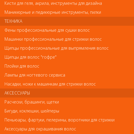
Кисти для геля, акрила, инструменты для дизайна
Маникюрные и педикюрные инструменты, пилки
Комментарий
ТЕХНИКА
Фены профессиональные для сушки волос
Машинки профессиональные для стрижки волос
Имя
Щипцы профессиональные для выпрямления волос
Щипцы для волос "гофре"
Код
Плойки для волос
Лампы для ногтевого сервиса
Насадки, ножи к машинкам для стрижки волос
АКСЕССУАРЫ
Обратите внимание
Расчески, брашинги, щетки
Бигуди, коклюшки, шейперы
Внешний вид товара «Элгон Sublimia Масло сухое для волос
100мл» может отличаться от фотографий на сайте.
Пеньюары, фартуки, пелерины, воротники для стрижки
Несовпадение внешнего вида и комплектности реального
Аксессуары для окрашивания волос
товара с фотографиями и описанием на сайте не является