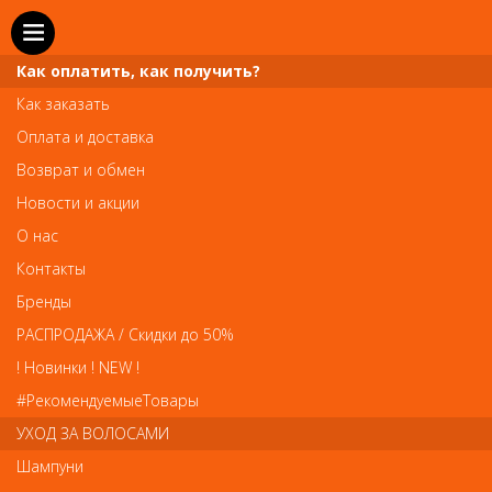
Как оплатить, как получить?
Как заказать
Оплата и доставка
Телефон и WhatsApp: пн-вс с 10 до 21
Возврат и обмен
211-00-71
+7 (981)
Новости и акции
Справочная служба: пн-пт с 10 до 18
О нас
608-95-00
+7 (812)
Контакты
Вопросы по заказам: zakaz@prai-spb.ru
Бренды
Общие вопросы: info@prai-spb.ru
РАСПРОДАЖА / Скидки до 50%
SEO
! Новинки ! NEW !
Това
#РекомендуемыеТовары
УХОД ЗА ВОЛОСАМИ
Шампуни