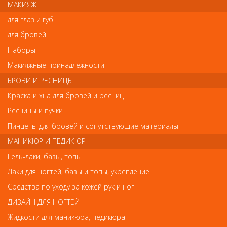
парикмахерских процедур. Эта процедура позволяет создать
МАКИЯЖ
расслабленную атмосферу и сделает течение времени
незаметным.
для глаз и губ
СОСТАВ
для бровей
Масло ши, марулы, сладкого миндаля, монгонго, арганы, витамин
Наборы
Е.
Макияжные принадлежности
ПРИМЕНЕНИЕ
Нанести небольшое количество DD Dry Oil на сухие волосы для
БРОВИ И РЕСНИЦЫ
завершения укладки.
Краска и хна для бровей и ресниц
Нанести небольшое количество масла на сухую кожу
воротниковой зоны, плеч, предплечий. Выполнить
Ресницы и пучки
расслабляющий массаж.
Пинцеты для бровей и сопутствующие материалы
Яндекс.Маркет:
да
МАНИКЮР И ПЕДИКЮР
Гель-лаки, базы, топы
Лаки для ногтей, базы и топы, укрепление
Отзывы
Средства по уходу за кожей рук и ног
Ваш отзыв станет первым
ДИЗАЙН ДЛЯ НОГТЕЙ
Жидкости для маникюра, педикюра
Напишите свой отзыв