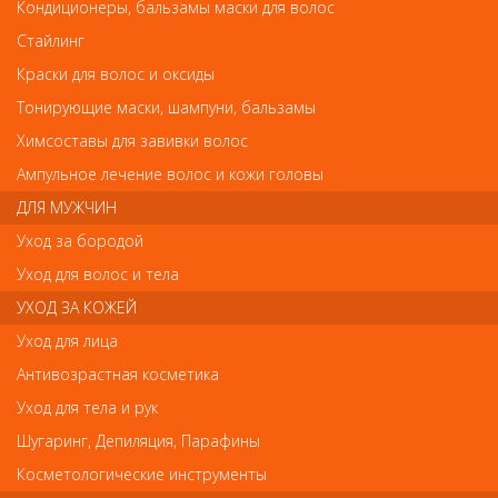
Элгон Sublimia Масло сухое для волос 100мл
Кондиционеры, бальзамы маски для волос
Элгон Sublimia Масло сухое для волос 100мл
Стайлинг
Арт.
Краски для волос и оксиды
1567010100
Тонирующие маски, шампуни, бальзамы
руб.-
1 710
Химсоставы для завивки волос
Ампульное лечение волос и кожи головы
ДЛЯ МУЖЧИН
Уход за бородой
Уход для волос и тела
В закладки
Как оплатить? Как получить?
УХОД ЗА КОЖЕЙ
Сухое масло для волос DD Dry Oil используется на финишном
Уход для лица
этапе создания укладки для придания волосам зеркального
Антивозрастная косметика
блеска, большей гладкости и плотности. На локонах остается
запах изысканной парфюмерной композиции, который будет
Уход для тела и рук
дополнять Ваш образ, делая его более продуманным и
завершенным. Другой вариант применения этого
Шугаринг, Депиляция, Парафины
инновационного продукта – в качестве средства для массажа
Косметологические инструменты
воротниковой зоны и плеч во время выполнения любых