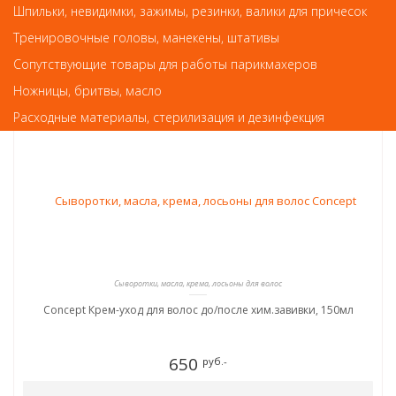
показателем ненадлежащего качества товара.
Шпильки, невидимки, зажимы, резинки, валики для причесок
Тренировочные головы, манекены, штативы
Так же советуем посмотреть
Сопутствующие товары для работы парикмахеров
Ножницы, бритвы, масло
Арт. 92190
Расходные материалы, стерилизация и дезинфекция
Сыворотки, масла, крема, лосьоны для волос
Concept Крем-уход для волос до/после хим.завивки, 150мл
650
руб.-