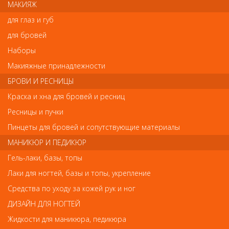
МАКИЯЖ
Отзывы
для глаз и губ
для бровей
Ваш отзыв станет первым
Наборы
Напишите свой отзыв
Макияжные принадлежности
БРОВИ И РЕСНИЦЫ
Комментарий
Краска и хна для бровей и ресниц
Ресницы и пучки
Пинцеты для бровей и сопутствующие материалы
Имя
МАНИКЮР И ПЕДИКЮР
Гель-лаки, базы, топы
Лаки для ногтей, базы и топы, укрепление
Код
Средства по уходу за кожей рук и ног
ДИЗАЙН ДЛЯ НОГТЕЙ
Жидкости для маникюра, педикюра