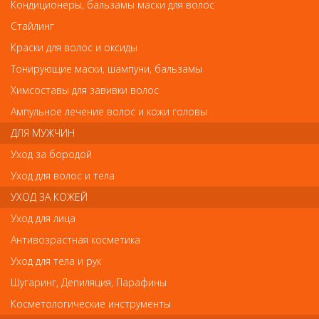
Элгон ColorCare Сыворотка против раздражения (1х5мл)
Кондиционеры, бальзамы маски для волос
Элгон ColorCare Сыворотка против
Стайлинг
раздражения (1х5мл)
Краски для волос и оксиды
Арт.
1807080005/1
Тонирующие маски, шампуни, бальзамы
Химсоставы для завивки волос
Ампульное лечение волос и кожи головы
р.-
115
ДЛЯ МУЖЧИН
Уход за бородой
Нет в наличии
Уход для волос и тела
УХОД ЗА КОЖЕЙ
В закладки
Как оплатить? Как получить?
Уход для лица
Антивозрастная косметика
Средство предназначено для использования перед
Уход для тела и рук
процедурой окрашивания для защиты кожи головы. Содержит
растительные компоненты и комплекс витаминов, которые
Шугаринг, Депиляция, Парафины
предотвращают раздражение и зуд.
Косметологические инструменты