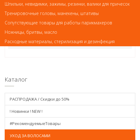
Краски для волос и оксиды
Шпильки, невидимки, зажимы, резинки, валики для причесок
Элгон Крем-краска "Мода и Стайлинг" 125 мл
Тренировочные головы, манекены, штативы
Сопутствующие товары для работы парикмахеров
950
руб.-
Ножницы, бритвы, масло
Расходные материалы, стерилизация и дезинфекция
В КОРЗИНУ
Каталог
РАСПРОДАЖА / Скидки до 50%
! Новинки ! NEW !
#РекомендуемыеТовары
УХОД ЗА ВОЛОСАМИ