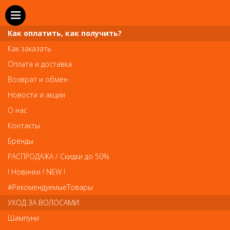
Как оплатить, как получить?
Как заказать
Оплата и доставка
Телефон и WhatsApp: пн-вс с 10 до 21
Возврат и обмен
211-00-71
+7 (981)
Новости и акции
Справочная служба: пн-пт с 10 до 18
О нас
608-95-00
+7 (812)
Контакты
Вопросы по заказам: zakaz@prai-spb.ru
Бренды
Общие вопросы: info@prai-spb.ru
РАСПРОДАЖА / Скидки до 50%
SEO
! Новинки ! NEW !
Това
#РекомендуемыеТовары
УХОД ЗА ВОЛОСАМИ
Шампуни