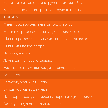
Кисти для геля, акрила, инструменты для дизайна
Обратите внимание
Маникюрные и педикюрные инструменты, пилки
Внешний вид товара «Элгон ColorCare Сыворотка против
ТЕХНИКА
раздражения (1х5мл)» может отличаться от фотографий на
сайте. Несовпадение внешнего вида и комплектности
Фены профессиональные для сушки волос
реального товара с фотографиями и описанием на сайте не
Машинки профессиональные для стрижки волос
является показателем ненадлежащего качества товара.
Щипцы профессиональные для выпрямления волос
Так же советуем посмотреть
Щипцы для волос "гофре"
Плойки для волос
Арт. 0101010000A
Лампы для ногтевого сервиса
Насадки, ножи к машинкам для стрижки волос
АКСЕССУАРЫ
Расчески, брашинги, щетки
Бигуди, коклюшки, шейперы
Пеньюары, фартуки, пелерины, воротники для стрижки
Аксессуары для окрашивания волос