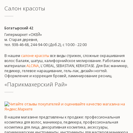
Салон красоты
Богатырский 42
Гипермаркет «ОКЕЙ»
м. Старая деревня,
тел. 938-46-68, 244-94-00 (Доб.2), c 10:00 - 22:00
В нашем
салоне красоты
все виды стрижек, сложные окрашивания
волос балаяж, шатуш, калифорнийское мелирование. Работаем на
материалах
ALCINA
, L'OREAL, SEBASTIAN, KERASTASE. Для Вас маникюр,
педикюр, гелевое наращивание, гель-лак, дизайн ногтей.
Оформление и коррекция бровей, ламинирование ресниц.
«Парикмахерский Рай»
В нашем магазине представлены к продаже: профессиональная
косметика для волос, маникюра, педикюра, профессиональная
косметика для лица, декоративная косметика, аксессуары,
парикмахерские инструменты, инструменты для мастеров маникюра