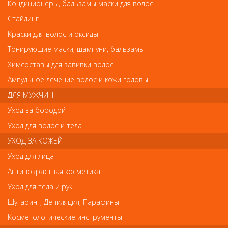
Элгон Affixx 99 Гель экстрасильной фиксации 200мл
Кондиционеры, бальзамы маски для волос
Элгон Affixx 99 Гель экстрасильной фиксации
Стайлинг
200мл
Краски для волос и оксиды
Арт. 8473003
Тонирующие маски, шампуни, бальзамы
Химсоставы для завивки волос
Ампульное лечение волос и кожи головы
р.-
580
ДЛЯ МУЖЧИН
Уход за бородой
Нет в наличии
Уход для волос и тела
УХОД ЗА КОЖЕЙ
В закладки
Как оплатить? Как получить?
Уход для лица
Антивозрастная косметика
Влагоустойчивый гель для сильной жесткой фиксации волос.
Уход для тела и рук
Подходит для работы с непослушными волосами, а также для
креативных вариантов стайлинга.
Шугаринг, Депиляция, Парафины
Применение:
Косметологические инструменты
Равномерно распределить небольшое количество геля на