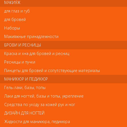
МАКИЯЖ
ладонях, нанести на чистые сухие или влажные волосы в
индивидуальной технике, подчеркивая необходимую текстуру
для глаз и губ
или выделяя отдельные креативные элементы прически. Не
смывать.
для бровей
Наборы
Упаковка:
200 мл
Макияжные принадлежности
Артикул группы:
8473003
БРОВИ И РЕСНИЦЫ
Краска и хна для бровей и ресниц
Ресницы и пучки
Отзывы
Пинцеты для бровей и сопутствующие материалы
МАНИКЮР И ПЕДИКЮР
Ваш отзыв станет первым
Гель-лаки, базы, топы
Напишите свой отзыв
Лаки для ногтей, базы и топы, укрепление
Средства по уходу за кожей рук и ног
Комментарий
ДИЗАЙН ДЛЯ НОГТЕЙ
Жидкости для маникюра, педикюра