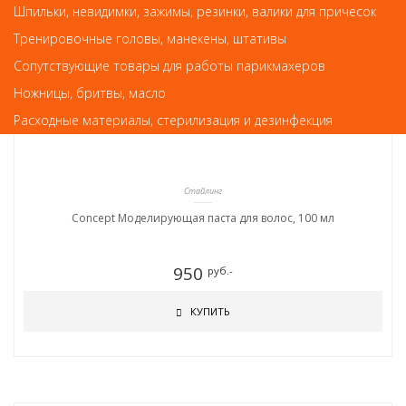
Арт. 93135
Шпильки, невидимки, зажимы, резинки, валики для причесок
Тренировочные головы, манекены, штативы
Сопутствующие товары для работы парикмахеров
Ножницы, бритвы, масло
Расходные материалы, стерилизация и дезинфекция
Стайлинг
Concept Моделирующая паста для волос, 100 мл
950
руб.-
КУПИТЬ