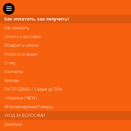
Как оплатить, как получить?
Как заказать
Оплата и доставка
Телефон и WhatsApp: пн-вс с 10 до 21
Возврат и обмен
211-00-71
+7 (981)
Новости и акции
Справочная служба: пн-пт с 10 до 18
О нас
608-95-00
+7 (812)
Контакты
Вопросы по заказам: zakaz@prai-spb.ru
Бренды
Общие вопросы: info@prai-spb.ru
РАСПРОДАЖА / Скидки до 50%
SEO
! Новинки ! NEW !
Това
#РекомендуемыеТовары
УХОД ЗА ВОЛОСАМИ
Шампуни