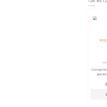
Так же с
УХО
Concept К
для вол