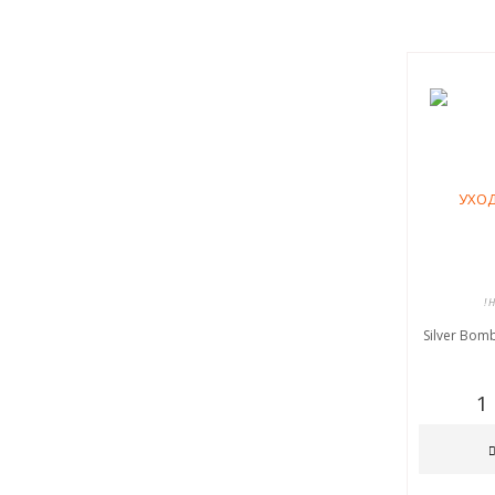
! 
Silver Bom
1