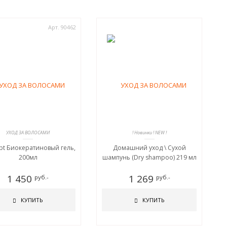
Арт. 90462
УХОД ЗА ВОЛОСАМИ
! Новинки ! NEW !
pt Биокератиновый гель,
Домашний уход \ Сухой
200мл
шампунь (Dry shampoo) 219 мл
1 450
1 269
руб.-
руб.-
КУПИТЬ
КУПИТЬ