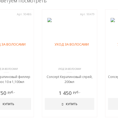
оветуем посмотреть
Арт. 90486
Арт. 90479
Д ЗА ВОЛОСАМИ
УХОД ЗА ВОЛОСАМИ
ератиновый филлер
Concept Кератиновый спрей,
Conce
ос 10 в 1,100мл
200мл
750
1 450
руб.-
руб.-
КУПИТЬ
КУПИТЬ