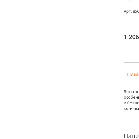
Арт.
85
1 20
В за
Восста
особен
и безж
кончик
Напи