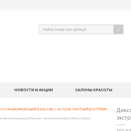
НОВОСТИ И АКЦИИ
САЛОНЫ КРАСОТЫ
Дикс
экст
он Восстанавливающий Бальзам с экстрактом бамбука 500мл от Dikson
УХОД ЗА 