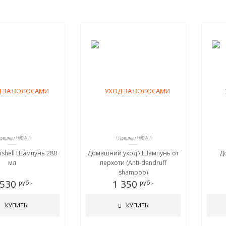
Новинки ! NEW !
! Новинки ! NEW !
bshell Шампунь 280
Домашний уход \ Шампунь от
Д
мл
перхоти (Anti-dandruff
shampoo)
 530
1 350
руб.-
руб.-
КУПИТЬ
КУПИТЬ