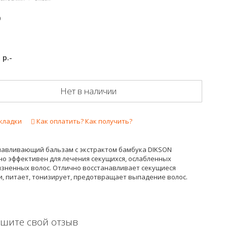
0
р.-
6
Нет в наличии
кладки
Как оплатить? Как получить?
навливающий бальзам с экстрактом бамбука DIKSON
но эффективен для лечения секущихся, ослабленных
изненных волос. Отлично восстанавливает секущиеся
и, питает, тонизирует, предотвращает выпадение волос.
шите свой отзыв