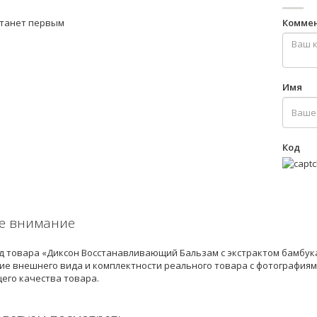
станет первым
Комме
Имя
Код
е внимание
 товара «Диксон Восстанавливающий Бальзам с экстрактом бамбука 
е внешнего вида и комплектности реального товара с фотографиями
его качества товара.