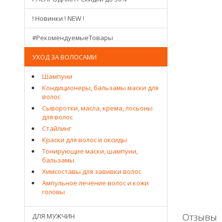
! Новинки ! NEW !
#РекомендуемыеТовары
УХОД ЗА ВОЛОСАМИ
Шампуни
Кондиционеры, бальзамы маски для
волос
Сыворотки, масла, крема, лосьоны
для волос
Стайлинг
Краски для волос и оксиды
Тонирующие маски, шампуни,
бальзамы
Химсоставы для завивки волос
Ампульное лечение волос и кожи
головы
Отзывы
ДЛЯ МУЖЧИН