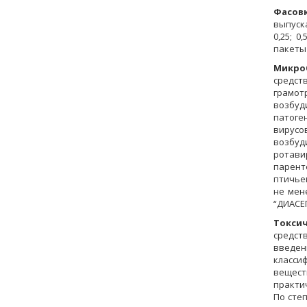
Фасов
выпуск
0,25; 0,
пакеты 
Микроб
средст
грамот
возбуд
патоге
вирусо
возбуд
ротав
парент
птичье
не мен
“ДИАСЕ
Токси
средст
введен
классиф
вещест
практи
По степ