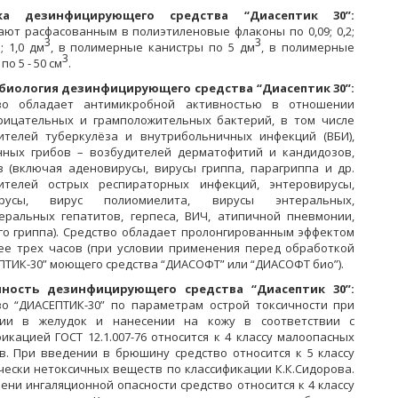
ка дезинфицирующего средства “Диасептик 30”:
ают расфасованным в полиэтиленовые флаконы по 0,09; 0,2;
3
3
5; 1,0 дм
, в полимерные канистры по 5 дм
, в полимерные
3
по 5 - 50 см
.
иология дезинфицирующего средства “Диасептик 30”:
во обладает антимикробной активностью в отношении
рицательных и грамположительных бактерий, в том числе
ителей туберкулёза и внутрибольничных инфекций (ВБИ),
нных грибов – возбудителей дерматофитий и кандидозов,
в (включая аденовирусы, вирусы гриппа, парагриппа и др.
ителей острых респираторных инфекций, энтеровирусы,
ирусы, вирус полиомиелита, вирусы энтеральных,
еральных гепатитов, герпеса, ВИЧ, атипичной пневмонии,
го гриппа). Средство обладает пролонгированным эффектом
ее трех часов (при условии применения перед обработкой
ПТИК-30” моющего средства “ДИАСОФТ” или “ДИАСОФТ био”).
чность дезинфицирующего средства “Диасептик 30”:
во “ДИАСЕПТИК-30” по параметрам острой токсичности при
ии в желудок и нанесении на кожу в соответствии с
икацией ГОСТ 12.1.007-76 относится к 4 классу малоопасных
в. При введении в брюшину средство относится к 5 классу
чески нетоксичных веществ по классификации К.К.Сидорова.
ени ингаляционной опасности средство относится к 4 классу