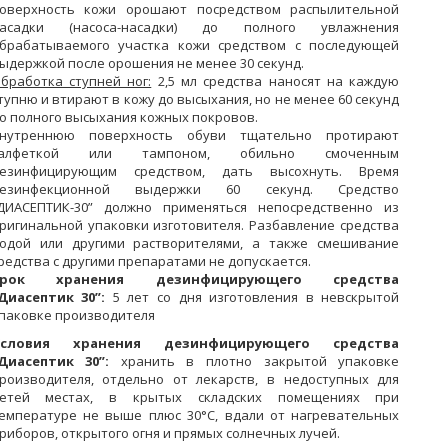
оверхность кожи орошают посредством распылительной
асадки (насоса-насадки) до полного увлажнения
брабатываемого участка кожи средством с последующей
ыдержкой после орошения не менее 30 секунд.
бработка ступней ног:
2,5 мл средства наносят на каждую
тупню и втирают в кожу до высыхания, но не менее 60 секунд
о полного высыхания кожных покровов.
нутреннюю поверхность обуви тщательно протирают
салфеткой или тампоном, обильно смоченным
езинфицирующим средством, дать высохнуть. Время
езинфекционной выдержки 60 секунд. Средство
ДИАСЕПТИК-30” должно применяться непосредственно из
ригинальной упаковки изготовителя. Разбавление средства
одой или другими растворителями, а также смешивание
редства с другими препаратами не допускается.
Срок хранения дезинфицирующего средства
Диасептик 30”:
5 лет со дня изготовления в невскрытой
паковке производителя
Условия хранения дезинфицирующего средства
Диасептик 30”:
хранить в плотно закрытой упаковке
роизводителя, отдельно от лекарств, в недоступных для
етей местах, в крытых складских помещениях при
емпературе не выше плюс 30°С, вдали от нагревательных
риборов, открытого огня и прямых солнечных лучей.