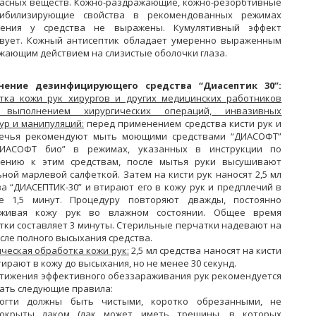
асных веществ. Кожно-раздражающие, кожно-резорбтивные
сибилизирующие свойства в рекомендованных режимах
нения у средства не выражены. Кумулятивный эффект
твует. Кожный антисептик обладает умеренно выраженным
жающим действием на слизистые оболочки глаза.
нение дезинфицирующего средства “Диасептик 30”:
тка кожи рук хирургов и других медицинских работников
 выполнением хирургических операций, инвазивных
ур и манипуляций:
перед применением средства кисти рук и
ечья рекомендуют мыть моющими средствами “ДИАСОФТ”
ДИАСОФТ био” в режимах, указанных в инструкции по
ению к этим средствам, после мытья руки высушивают
ной марлевой салфеткой. Затем на кисти рук наносят 2,5 мл
ва “ДИАСЕПТИК-30” и втирают его в кожу рук и предплечий в
е 1,5 минут. Процедуру повторяют дважды, постоянно
рживая кожу рук во влажном состоянии. Общее время
тки составляет 3 минуты. Стерильные перчатки надевают на
сле полного высыхания средства.
ческая обработка кожи рук:
2,5 мл средства наносят на кисти
тирают в кожу до высыхания, но не менее 30 секунд.
стижения эффективного обеззараживания рук рекомендуется
ать следующие правила:
огти должны быть чистыми, коротко обрезанными, не
окрыты лаком (лак может иметь трещины, в которых