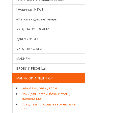
! Новинки ! NEW !
#РекомендуемыеТовары
УХОД ЗА ВОЛОСАМИ
ДЛЯ МУЖЧИН
УХОД ЗА КОЖЕЙ
МАКИЯЖ
БРОВИ И РЕСНИЦЫ
МАНИКЮР И ПЕДИКЮР
Гель-лаки, базы, топы
Лаки для ногтей, базы и топы,
укрепление
Средства по уходу за кожей рук и
ног