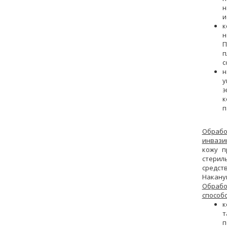
н
и
к
н
П
п
с
н
у
э
к
п
Обраб
инвазив
кожу п
стери
средст
Накану
Обрабо
способо
к
т
п