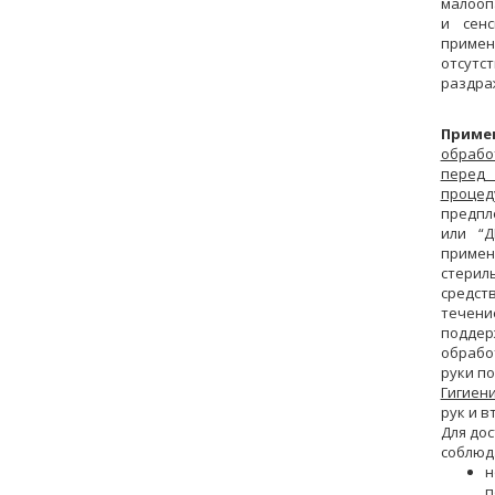
малооп
и сен
приме
отсутс
раздра
Приме
обрабо
перед
процед
предпл
или “
примен
стериль
средст
течени
подде
обрабо
руки по
Гигиени
рук и в
Для до
соблюд
н
п