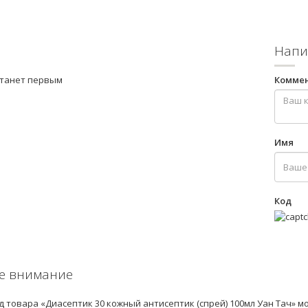
Напи
станет первым
Комме
Имя
Код
е внимание
 товара «Диасептик 30 кожный антисептик (спрей) 100мл Уан Тач» м