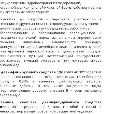
ых учреждениях здравоохранения федеральной,
рственной, муниципальной и частной формы собственности, в
х и экспертных лабораториях:
бработка рук хирургов и персонала, участвующих в
перациях и других инвазивных процедурах и манипуляциях;
игиеническая обработка рук медицинских работников;
беззараживание и обезжиривание операционного и
нъекционного полей перед выполнением хирургических
пераций; инвазивных вмешательств, процедур,
анипуляций; инъекций, лечебных и диагностических пункций
катетеризация периферических и центральных сосудов,
пинномозговых пункций, катетеризаций эпидурального
ространства, пункций суставов и пр.), локтевых сгибов
оноров и др.
 дезинфицирующего средства “Диасептик 30”:
содержит
панол (пропанол-2) - 30%, полигексаметиленбигуанид
хлорид - 0,25% в качестве действующих веществ,
иональные добавки, в том числе кондиционер воды,
атор, смягчающие добавки, витамин Е и воду питьевую
зированную.
стенция, свойства дезинфицирующего средства
птик 30”:
средство представляет собой готовый к
ению раствор в виде прозрачной бесцветной жидкости.