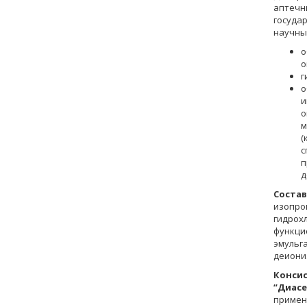
аптечн
госуда
научны
о
о
г
о
и
о
м
(
с
п
д
Состав
изопро
гидро
функц
эмульг
деиони
Конси
“Диасе
примен