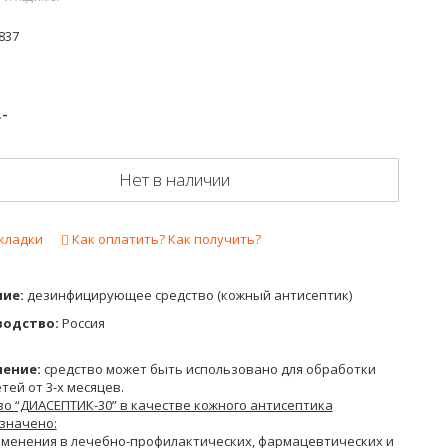
837
.-
Нет в наличии
кладки
Как оплатить? Как получить?
ие:
дезинфицирующее средство (кожный антисептик)
водство:
Россия
ение:
средство может быть использовано для обработки
тей от 3-х месяцев.
во “ДИАСЕПТИК-30” в качестве кожного антисептика
значено:
именения в лечебно-профилактических, фармацевтических и