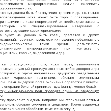
акапливаются микроорганизмы). Нельзя наклеивать
скусственные ногти;
ожа рук должна быть без заусениц, трещин и др., т.к. только
еповрежденная кожа может быть хорошо обеззаражена.
ри наличии на коже повреждений их необходимо закрыть
ластырем или специализированным материалом с
оответствующими характеристиками;
а руках не должно быть колец, браслетов и других
крашений, наручных часов, если их ношение небезопасно с
пидемиологической точки зрения (возможность
онтаминации микроорганизмами при контакте с
ациентами, кровью, выделениями и др.).
отка операционного поля; кожи перед выполнением
ных манипуляций, процедур; локтевых сгибов доноров и др.:
ротирают в одном направлении двукратно раздельными
льными марлевыми тампонами, обильно смоченными
вом. Время выдержки после окончания обработки 2 минуты.
не операции больной принимает душ (ванну), меняет бельё.
тку инъекционного поля проводят одним из следующих
в:
ожу протирают в одном направлении стерильным ватным
ампоном, обильно смоченным средством. Время выдержки
осле окончания обработки не менее 30 секунд;