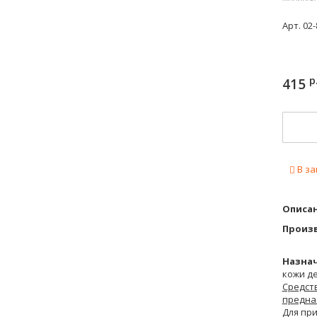
Арт.
02-
р
415
В за
Описан
Произ
Назнач
кожи де
Средст
предна
Для пр