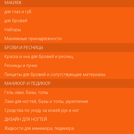
МАКИЯЖ
Описание товара:
для глаз и губ
Тип товара:
профессиональная плойка спиральная для
завивки волос;
для бровей
Питание:
сетевое;
Мощность: 35 Вт.
Наборы
Пластины:
Макияжные принадлежности
рабочая поверхность с высокопрочным
керамическим покрытием,
БРОВИ И РЕСНИЦЫ
диаметр - 20 мм.
позволяет создавать красивые локоны, бережно
Краска и хна для бровей и ресниц
завивая и укладывая волосы, придавая
Ресницы и пучки
естественный блеск и шелковистость;
Регулировка температуры:
Пинцеты для бровей и сопутствующие материалы
рабочая температура 200 градусов;
Быстрый нагрев
: 60 секунд;
МАНИКЮР И ПЕДИКЮР
Особенности:
Гель-лаки, базы, топы
автоматическая система регулирования
температуры,
Лаки для ногтей, базы и топы, укрепление
прижимный механизм,
профессиональный кабель с защитой от
Средства по уходу за кожей рук и ног
перекручивания - 2.7 м.;
ДИЗАЙН ДЛЯ НОГТЕЙ
не нагревающийся наконечник;
Вес и размеры:
Жидкости для маникюра, педикюра
вес: ~220 гр.,