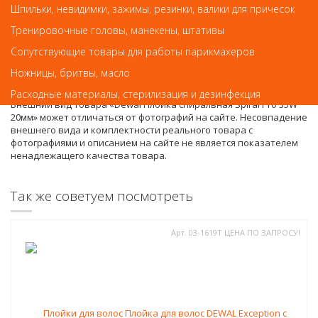
Шпильки, невидимки, зажимы, резинки, валики для причесок
Тренировочные головы, манекены, штативы
Сопутствующие товары для работы парикмахеров
Обратите внимание
Ножницы, бритвы, масло
Расходные материалы, стерилизация и дезинфекция
Внешний вид товара «Dewal Плойка спиральная Spiral Pro 35W
20мм» может отличаться от фотографий на сайте. Несовпадение
внешнего вида и комплектности реального товара с
фотографиями и описанием на сайте не является показателем
ненадлежащего качества товара.
Так же советуем посмотреть
Арт. 03-1619T ЦЕНА ПО ЗАПРОСУ!