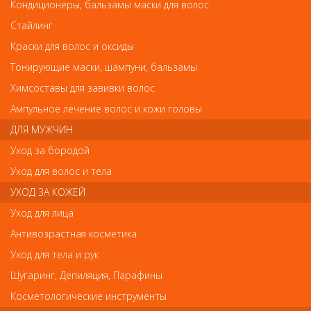
Кондиционеры, бальзамы маски для волос
Стайлинг
Краски для волос и оксиды
Тонирующие маски, шампуни, бальзамы
Dewal Плойка спиральная Spiral Pro 35W 20мм
Химсоставы для завивки волос
Dewal Плойка спиральная Spiral Pro 35W
20мм
Ампульное лечение волос и кожи головы
ДЛЯ МУЖЧИН
Арт.
03-74
Уход за бородой
Уход для волос и тела
УХОД ЗА КОЖЕЙ
р.-
1 386
Уход для лица
Антивозрастная косметика
Нет в наличии
Уход для тела и рук
Шугаринг, Депиляция, Парафины
В закладки
Как оплатить? Как получить?
Косметологические инструменты