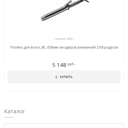
! Новинки ! NEW !
Плойка для волос jRL d38мм анодиров.алюминий 230градусов
5 148
руб.-
КУПИТЬ
Каталог