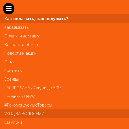
Как оплатить, как получить?
Как заказать
Оплата и доставка
Возврат и обмен
Новости и акции
О нас
Телефон и WhatsApp: пн-вс с 10 до 21
Контакты
211-00-71
+7 (981)
Бренды
Справочная служба: пн-пт с 10 до 18
РАСПРОДАЖА / Скидки до 50%
608-95-00
+7 (812)
! Новинки ! NEW !
Вопросы по заказам: zakaz@prai-spb.ru
#РекомендуемыеТовары
Общие вопросы: info@prai-spb.ru
УХОД ЗА ВОЛОСАМИ
SEO
Шампуни
То