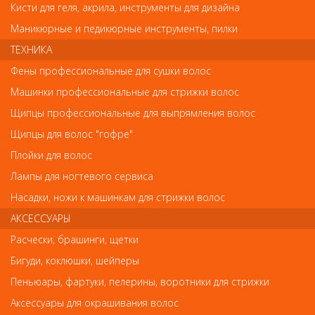
Цвет:
черный с покрытием Soft Touch;
Кисти для геля, акрила, инструменты для дизайна
Страна изготовитель - КНР
.
Маникюрные и педикюрные инструменты, пилки
Гарантия 1 год.
ТЕХНИКА
Фены профессиональные для сушки волос
Отзывы
Машинки профессиональные для стрижки волос
Щипцы профессиональные для выпрямления волос
Ваш отзыв станет первым
Щипцы для волос "гофре"
Напишите свой отзыв
Плойки для волос
Лампы для ногтевого сервиса
Комментарий
Насадки, ножи к машинкам для стрижки волос
АКСЕССУАРЫ
Расчески, брашинги, щетки
Имя
Бигуди, коклюшки, шейперы
Пеньюары, фартуки, пелерины, воротники для стрижки
Аксессуары для окрашивания волос
Код