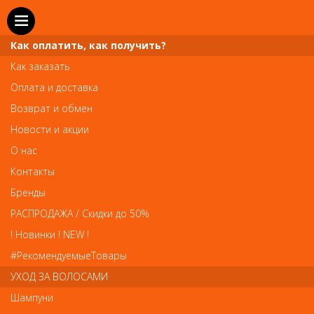
Как оплатить, как получить?
Как заказать
Оплата и доставка
Телефон и WhatsApp: пн-вс с 10 до 21
Возврат и обмен
211-00-71
+7 (981)
Новости и акции
Справочная служба: пн-пт с 10 до 18
О нас
608-95-00
+7 (812)
Контакты
Вопросы по заказам: zakaz@prai-spb.ru
Бренды
Общие вопросы: info@prai-spb.ru
РАСПРОДАЖА / Скидки до 50%
SEO
! Новинки ! NEW !
Това
#РекомендуемыеТовары
УХОД ЗА ВОЛОСАМИ
Шампуни