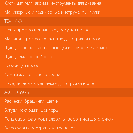
Кисти для геля, акрила, инструменты для дизайна
Маникюрные и педикюрные инструменты, пилки
Обратите внимание
ТЕХНИКА
Внешний вид товара «Деваль Термобрашинг керамика 42/65мм
Фены профессиональные для сушки волос
с хвостиком» может отличаться от фотографий на сайте.
Машинки профессиональные для стрижки волос
Несовпадение внешнего вида и комплектности реального
товара с фотографиями и описанием на сайте не является
Щипцы профессиональные для выпрямления волос
показателем ненадлежащего качества товара.
Щипцы для волос "гофре"
Плойки для волос
Так же советуем посмотреть
Лампы для ногтевого сервиса
Арт. 73030/СS-C1
Насадки, ножи к машинкам для стрижки волос
АКСЕССУАРЫ
Расчески, брашинги, щетки
Бигуди, коклюшки, шейперы
Пеньюары, фартуки, пелерины, воротники для стрижки
Аксессуары для окрашивания волос