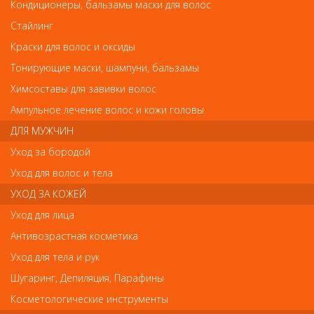
Деваль Термобрашинг керамика 42/65мм с хвостиком
Кондиционеры, бальзамы маски для волос
Стайлинг
Деваль Термобрашинг керамика 42/65мм с
хвостиком
Краски для волос и оксиды
Тонирующие маски, шампуни, бальзамы
Арт.
6974SNGHP (IRS)
Химсоставы для завивки волос
Ампульное лечение волос и кожи головы
ДЛЯ МУЖЧИН
р.-
414
Уход за бородой
Уход для волос и тела
Нет в наличии
УХОД ЗА КОЖЕЙ
Уход для лица
В закладки
Как оплатить? Как получить?
Антивозрастная косметика
Уход для тела и рук
Особенности:
- Керамическое покрытие
Шугаринг, Депиляция, Парафины
- Литая ручка с противоскользящим покрытием
- Нейлоновая щетина
Косметологические инструменты
- Пластиковый хвостик